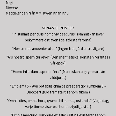
Magi
Diverse
Meddelanden från V.M. Kwen Khan Khu
SENASTE POSTER
”In summis periculis homo vivit securus” (Människan lever
bekymmerslöst även i de största farorna)
”Hortus nec amoenior ullus” (Ingen trädgård är trevligare)
”Ars nostro spernitur ævo” (Den [hermetiska] konsten föraktas i
vår epok)
”Homo interdum asperior fera” (Människan är grymmare än
vilddjuret)
”Emblema 5 – Avri potabilis chimice praeparatio” (Emblem 5 –
Drickbart guld framställt genom alkemi)
”Omnis dies, omnis hora, qvam nihil sumus, ostendit” (Varje dag,
varje timme visar oss hur obetydliga vi är)
”Omnia mercurio, sulphure et sale” (Allting existerar genom