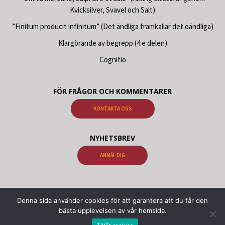
Kvicksilver, Svavel och Salt)
”Finitum producit infinitum” (Det ändliga framkallar det oändliga)
Klargörande av begrepp (4:e delen)
Cognitio
FÖR FRÅGOR OCH KOMMENTARER
KONTAKTA OSS
NYHETSBREV
ANMÄL DIG
© 2026 Gnosis Böcker Samael Aun Weor, Gnosis Böcker Kwen Khan
Denna sida använder cookies för att garantera att du får den
Khu. Psychology Alchemy Astrology Meditation Kabbalah | Portal
bästa upplevelsen av vår hemsida.
Gnosis