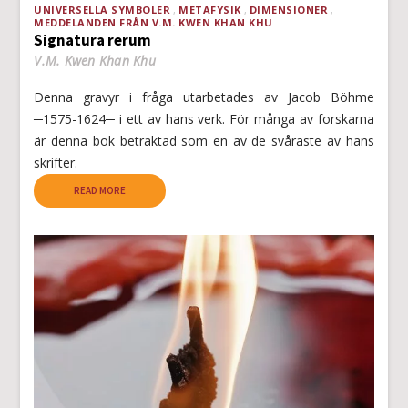
UNIVERSELLA SYMBOLER
METAFYSIK
DIMENSIONER
MEDDELANDEN FRÅN V.M. KWEN KHAN KHU
Signatura rerum
V.M. Kwen Khan Khu
Denna gravyr i fråga utarbetades av Jacob Böhme
─1575-1624─ i ett av hans verk. För många av forskarna
är denna bok betraktad som en av de svåraste av hans
skrifter.
READ MORE