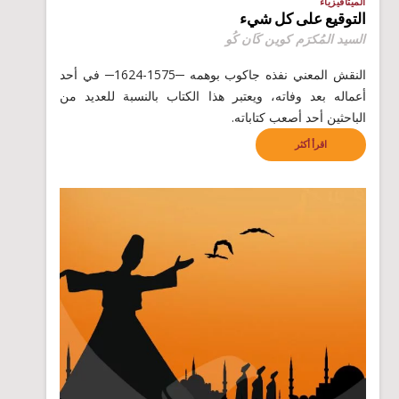
الميتافيزياء
التوقيع على كل شيء
السيد المُكرَم كوين كَان كُو
النقش المعني نفذه جاكوب بوهمه ─1575-1624─ في أحد
أعماله بعد وفاته، ويعتبر هذا الكتاب بالنسبة للعديد من
الباحثين أحد أصعب كتاباته.
اقرأ أكثر