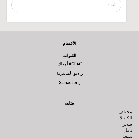
الأقسام
القنوات
AGEAC أهياك
راديو المايترية
Samael.org
فئات
مختلف
الكابالا
سحر
تأمل
صحة