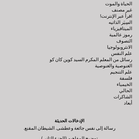
الحياة والموت
غير مصنف
اقرأ عبر الإنترنت!
السِيَر الذاتيه
الميتافيزياء
رموز عالمية
التصوف
الانثروبولوجيا
علم النفس
رسائل من المعلم المكرم السيد كوين كان كو
الغنوصية والغنوصية
علم التنجيم
فلسفة
الخيمياء
الحالي
الشاكرات
أبعاد
الإدخالات الحديثة
رسالة إلى نفس جائعة وعطشى. الشيطان المقنع.
توضيح المفاهيم (الجزء الثاني)