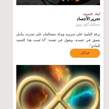
أبعاد
التصوف
تحرير الأجساد
صمائيل آوُن ويور
يرقد التلميذ على سريره ويداه متصالبتان على صدره، يتأمل
بعمق في جسده، ويقول في نفسه: “أنا لست هذا الجسد
المادي”.
اقرأ أكثر