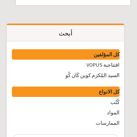
أبحث
كل المؤلفين
افتتاحية VOPUS
السيد المُكرَم كوين كَان كُو
كل الانواع
كُتُب
المواد
الممارسات