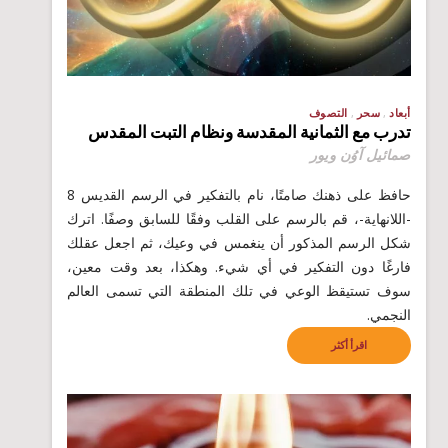
أبعاد
سحر
التصوف
تدرب مع الثمانية المقدسة ونظام التبت المقدس
صمائيل آوُن ويور
حافظ على ذهنك صامتًا، نام بالتفكير في الرسم القديس 8
-اللانهاية-، قم بالرسم على القلب وفقًا للسابق وصفًا. اترك
شكل الرسم المذكور أن ينغمس في وعيك، ثم اجعل عقلك
فارغًا دون التفكير في أي شيء. وهكذا، بعد وقت معين،
سوف تستيقظ الوعي في تلك المنطقة التي تسمى العالم
النجمي.
اقرأ أكثر