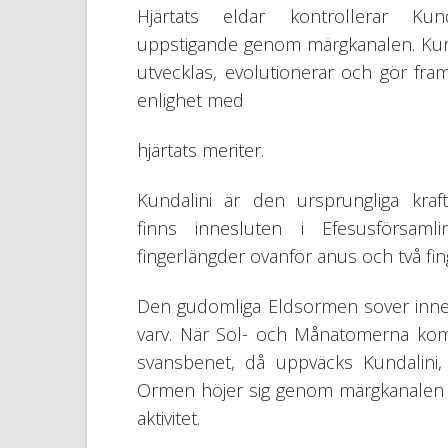
Hjärtats eldar kontrollerar Kund
uppstigande genom märgkanalen. Kun
utvecklas, evolutionerar och gör fram
enlighet med
hjärtats meriter.
Kundalini är den ursprungliga kra
finns innesluten i Efesusförsam
fingerlängder ovanför anus och två f
Den gudomliga Eldsormen sover inne i 
varv. När Sol- och Månatomerna kom
svansbenet, då uppväcks Kundalini, 
Ormen höjer sig genom märgkanalen fö
aktivitet.