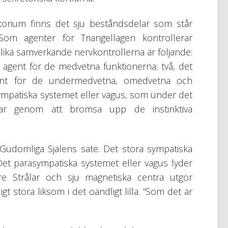
torium finns det sju beståndsdelar som står
Som agenter för Triangellagen kontrollerar
olika samverkande nervkontrollerna är följande:
 agent för de medvetna funktionerna; två, det
gent för de undermedvetna, omedvetna och
asympatiska systemet eller vagus, som under det
tar genom att bromsa upp de instinktiva
Gudomliga Själens säte. Det stora sympatiska
Det parasympatiska systemet eller vagus lyder
Tre Strålar och sju magnetiska centra utgör
t stora liksom i det oändligt lilla. ”Som det är