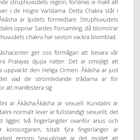
ande struphuvudets region, förlänas vi makt att
er i de Högre Världarna. Detta Chakra står i
kâsha är ljudets förmedlare. Struphuvudets
dalini öppnar Sardes Församling, då blomstrar
uphuvudets chakra har sexton vackra blomblad.
Âkâshacenter ger oss förmågan att bevara vår
 Pralayas djupa nätter. Det är omöjligt att
ha uppväckt den Heliga Ormen. Âkâsha är just
det vad de strömledande trådarna är för
r att manifestera sig.
ini är Âkâsha.Âkâsha är sexuell. Kundalini är
ini normalt lever är fullständigt sexuellt, det
t ligger; två fingerlängder ovanför anus och
r könsorganen, totalt fyra fingerlänger är
ndast genom Sexualmagi är det möjligt att