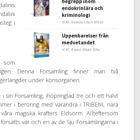
begrepp inom
alinis
endokrinlära och
dalini
kriminologi
steg i
V.M. Samael Aun Weor
Uppenbarelser från
medvetandet
V.M. Kwen Khan Khu
ft som
lingen. Denna Församling finner man två
ingerlängder under könsorganen.
sin Församling, ihopringlad tre och ett halvt
mer i beröring med varandra i TRIBENI, nära
våra magiska krafters Eldsorm. Allteftersom
rsätts var och en av de Sju Församlingarna i