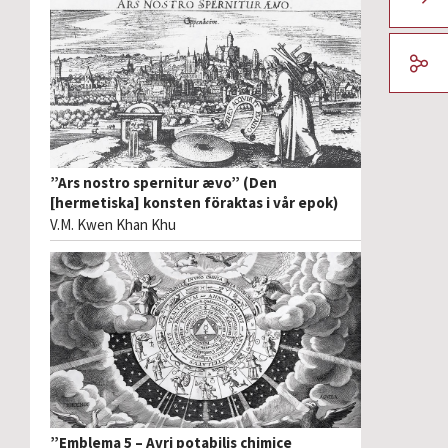
”Ars nostro spernitur ævo” (Den
[hermetiska] konsten föraktas i vår epok)
V.M. Kwen Khan Khu
”Emblema 5 – Avri potabilis chimice