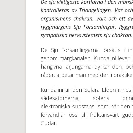
De sju viktigaste körtlarna i den mäns
kontrolleras av Triangellagen. Var oc
organismens chakran. Vart och ett av
ryggmärgens Sju Församlingar. Ryggra
sympatiska nervsystemets sju chakran.
De Sju Församlingarna försätts i in
genom märgkanalen. Kundalini lever i
hängivna lärjungarna dyrkar den, o
råder, arbetar man med den i praktike
Kundalini är den Solära Elden innesl
sädesatomerna, solens brin
elektroniska substans, som när den f
förvandlar oss till fruktansvärt gud
Gudar.