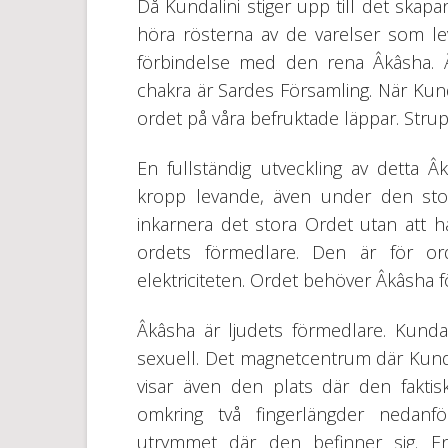
Då Kundalini stiger upp till det skap
höra rösterna av de varelser som lev
förbindelse med den rena Âkâsha. Â
chakra är Sardes Församling. När Kun
ordet på våra befruktade läppar. Str
En fullständig utveckling av detta 
kropp levande, även under den stora
inkarnera det stora Ordet utan att 
ordets förmedlare. Den är för or
elektriciteten. Ordet behöver Âkâsha fö
Âkâsha är ljudets förmedlare. Kundal
sexuell. Det magnetcentrum där Kundal
visar även den plats där den faktisk
omkring två fingerlängder nedanfö
utrymmet där den befinner sig. E