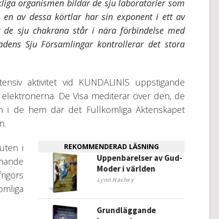
kliga organismen bildar de sju laboratorier som
h en av dessa körtlar har sin exponent i ett av
 de sju chakrana står i nära förbindelse med
dens Sju Församlingar kontrollerar det stora
tensiv aktivitet vid KUNDALINIS uppstigande
 elektronerna. De Visa mediterar över den, de
ch i de hem där det Fullkomliga Äktenskapet
n.
uten i
REKOMMENDERAD LÄSNING
Uppenbarelser av Gud-
nande
Moder i världen
rigörs
Lynn Hachey
omliga
Grundläggande