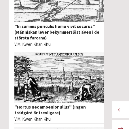
”In summis periculis homo vivit securus”
(Människan lever bekymmerslöst även i de
största farorna)
V.M. Kwen Khan Khu
”Hortus nec amoenior ullus” (Ingen
trädgård är trevligare)
V.M. Kwen Khan Khu