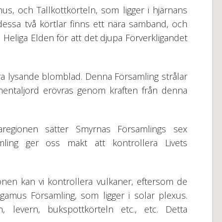
s, och Tallkottkörteln, som ligger i hjärnans
dessa två körtlar finns ett nära samband, och
eliga Elden för att det djupa Förverkligandet
ra lysande blomblad. Denna Församling strålar
ementaljord erövras genom kraften från denna
ataregionen sätter Smyrnas Församlings sex
mling ger oss makt att kontrollera Livets
.
nen kan vi kontrollera vulkaner, eftersom de
gamus Församling, som ligger i solar plexus.
, levern, bukspottkörteln etc., etc. Detta