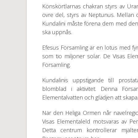
Könskörtlarnas chakran styrs av Uranu
övre del, styrs av Neptunus. Mellan 
Kundalini måste förena dem med den H
ska uppnås.
Efesus Församling är en lotus med fy
som tio miljoner solar. De Visas El
Församling.
Kundalinis uppstigande till prost
blomblad i aktivitet. Denna Försa
Elementalvatten och glädjen att skapa
När den Heliga Ormen når navelregio
Visas Elementaleld motsvaras av Per
Detta centrum kontrollerar mjälten