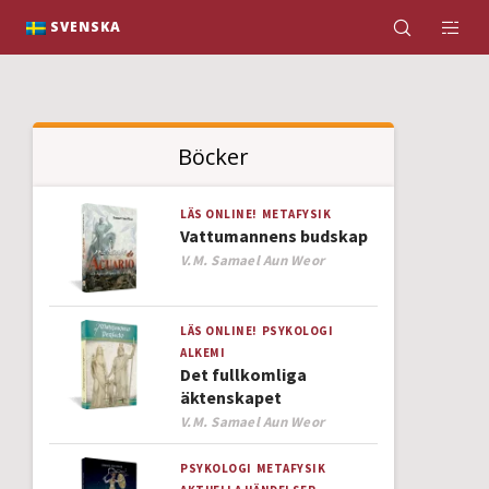
K
SVENSKA
Böcker
LÄS ONLINE!
METAFYSIK
Vattumannens budskap
Author
V.M. Samael Aun Weor
LÄS ONLINE!
PSYKOLOGI
ALKEMI
Det fullkomliga
äktenskapet
Author
V.M. Samael Aun Weor
PSYKOLOGI
METAFYSIK