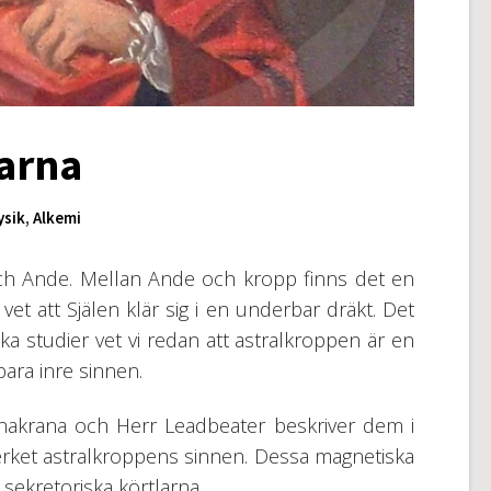
garna
ysik
,
Alkemi
och Ande. Mellan Ande och kropp finns det en
 vet att Själen klär sig i en underbar dräkt. Det
a studier vet vi redan att astralkroppen är en
ra inre sinnen.
chakrana och Herr Leadbeater beskriver dem i
 verket astralkroppens sinnen. Dessa magnetiska
sekretoriska körtlarna.