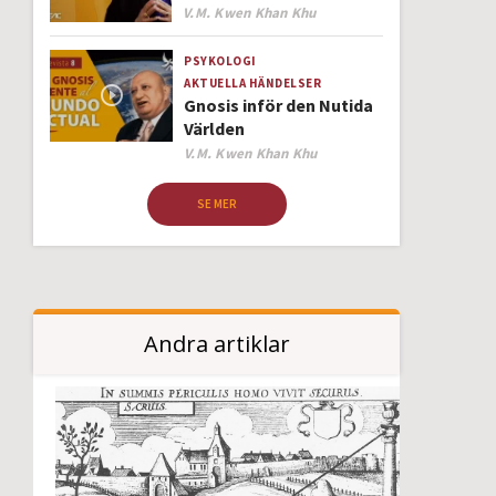
Author
V.M. Kwen Khan Khu
PSYKOLOGI
AKTUELLA HÄNDELSER
Gnosis inför den Nutida
Världen
Author
V.M. Kwen Khan Khu
SE MER
Andra artiklar