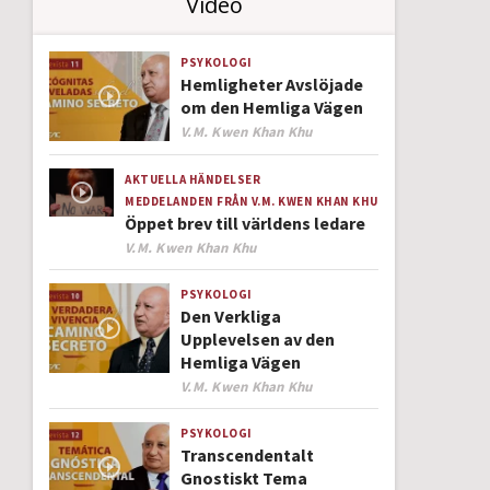
Video
PSYKOLOGI
Hemligheter Avslöjade
om den Hemliga Vägen
Author
V.M. Kwen Khan Khu
AKTUELLA HÄNDELSER
MEDDELANDEN FRÅN V.M. KWEN KHAN KHU
Öppet brev till världens ledare
Author
V.M. Kwen Khan Khu
PSYKOLOGI
Den Verkliga
Upplevelsen av den
Hemliga Vägen
Author
V.M. Kwen Khan Khu
PSYKOLOGI
Transcendentalt
Gnostiskt Tema