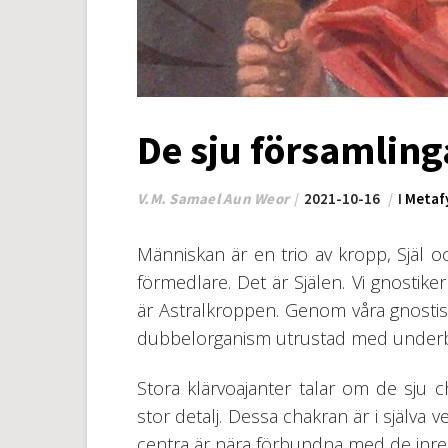
De sju församlin
V.M. Samael Aun Weor
2021-10-16
I
Metaf
Människan är en trio av kropp, Själ 
förmedlare. Det är Själen. Vi gnostiker
är Astralkroppen. Genom våra gnostisk
dubbelorganism utrustad med underba
Stora klärvoajanter talar om de sju 
stor detalj. Dessa chakran är i själva
centra är nära förbundna med de inre 