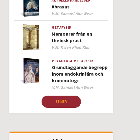
AKTUELLA HÄNDELSER
Abraxas
Author
V.M. Samael Aun Weor
METAFYSIK
Memoarer från en
thebisk präst
Author
V.M. Kwen Khan Khu
PSYKOLOGI
METAFYSIK
Grundläggande begrepp
inom endokrinlära och
kriminologi
Author
V.M. Samael Aun Weor
SE MER