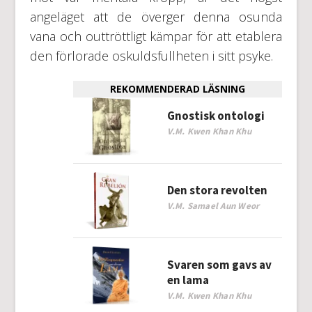
angeläget att de överger denna osunda
vana och outtröttligt kämpar för att etablera
den förlorade oskuldsfullheten i sitt psyke.
REKOMMENDERAD LÄSNING
Gnostisk ontologi
V.M. Kwen Khan Khu
Den stora revolten
V.M. Samael Aun Weor
Svaren som gavs av
en lama
V.M. Kwen Khan Khu