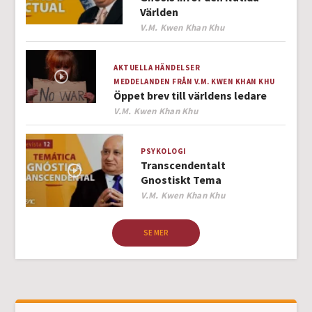
Världen
Author
V.M. Kwen Khan Khu
AKTUELLA HÄNDELSER
MEDDELANDEN FRÅN V.M. KWEN KHAN KHU
Öppet brev till världens ledare
Author
V.M. Kwen Khan Khu
PSYKOLOGI
Transcendentalt
Gnostiskt Tema
Author
V.M. Kwen Khan Khu
SE MER