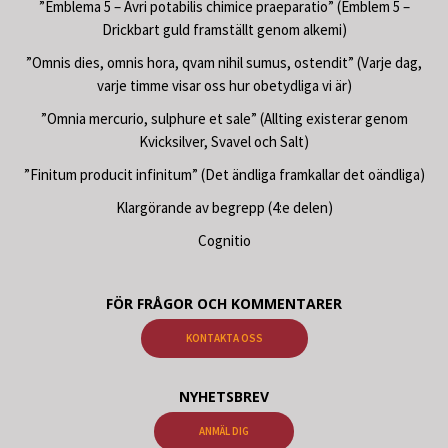
”Emblema 5 – Avri potabilis chimice praeparatio” (Emblem 5 –
Drickbart guld framställt genom alkemi)
”Omnis dies, omnis hora, qvam nihil sumus, ostendit” (Varje dag,
varje timme visar oss hur obetydliga vi är)
”Omnia mercurio, sulphure et sale” (Allting existerar genom
Kvicksilver, Svavel och Salt)
”Finitum producit infinitum” (Det ändliga framkallar det oändliga)
Klargörande av begrepp (4:e delen)
Cognitio
FÖR FRÅGOR OCH KOMMENTARER
KONTAKTA OSS
NYHETSBREV
ANMÄL DIG