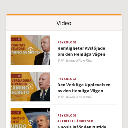
Video
PSYKOLOGI
Hemligheter Avslöjade
om den Hemliga Vägen
Author
V.M. Kwen Khan Khu
PSYKOLOGI
Den Verkliga Upplevelsen
av den Hemliga Vägen
Author
V.M. Kwen Khan Khu
PSYKOLOGI
AKTUELLA HÄNDELSER
Gnosis inför den Nutida