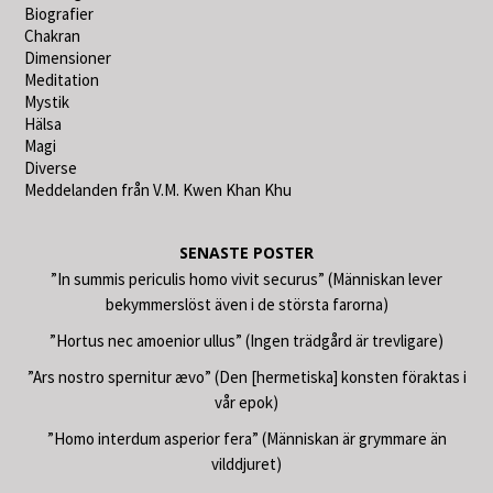
Biografier
Chakran
Dimensioner
Meditation
Mystik
Hälsa
Magi
Diverse
Meddelanden från V.M. Kwen Khan Khu
SENASTE POSTER
”In summis periculis homo vivit securus” (Människan lever
bekymmerslöst även i de största farorna)
”Hortus nec amoenior ullus” (Ingen trädgård är trevligare)
”Ars nostro spernitur ævo” (Den [hermetiska] konsten föraktas i
vår epok)
”Homo interdum asperior fera” (Människan är grymmare än
vilddjuret)