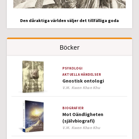
Den dåraktiga världen väljer det tillfälliga goda
Böcker
PSYKOLOGI
AKTUELLA HÄNDELSER
Gnostisk ontologi
Author
V.M. Kwen Khan Khu
BIOGRAFIER
Mot Oändligheten
(självbiografi)
Author
V.M. Kwen Khan Khu