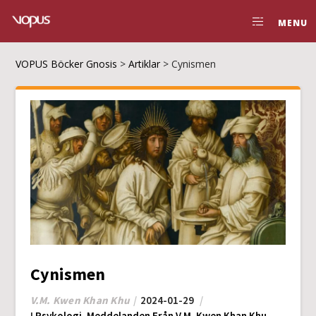
MENU
VOPUS Böcker Gnosis
>
Artiklar
>
Cynismen
Cynismen
V.M. Kwen Khan Khu
2024-01-29
I
Psykologi
,
Meddelanden Från V.M. Kwen Khan Khu