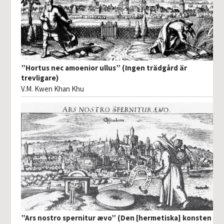
”Hortus nec amoenior ullus” (Ingen trädgård är
trevligare)
V.M. Kwen Khan Khu
”Ars nostro spernitur ævo” (Den [hermetiska] konsten