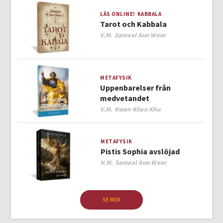
LÄS ONLINE!
KABBALA
Tarot och Kabbala
Author
V.M. Samael Aun Weor
METAFYSIK
Uppenbarelser från
medvetandet
Author
V.M. Kwen Khan Khu
METAFYSIK
Pistis Sophia avslöjad
Author
V.M. Samael Aun Weor
SE MER