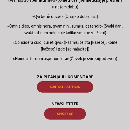
«Ars nostro spernitur ævo» (Umetnost [hermetička] je prezrena
u našem dobu)
«Qvi benè docet» (Onaj ko dobro uči)
«Omnis dies, omnis hora, qvam nihil sumus, ostendit» (Svaki dan,
svaki sat nam pokazuje koliko smo beznačajni)
«Considera cuid, cui et qvo» (Razmislite šta [kažete], kome
[kažete] i gde [se nalazite])
«Homo interdum asperior fera» (Čovek je svirepiji od zveri)
ZA PITANJA ILI KOMENTARE
KONTAKTIRAJTE NAS
NEWSLETTER
UPIŠITE SE