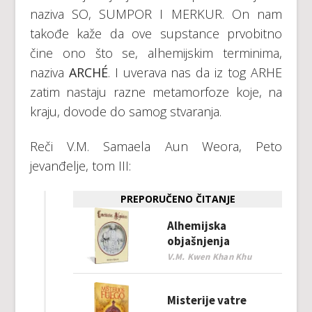
naziva SO, SUMPOR I MERKUR. On nam
takođe kaže da ove supstance prvobitno
čine ono što se, alhemijskim terminima,
naziva
ARCHÉ
. I uverava nas da iz tog ARHE
zatim nastaju razne metamorfoze koje, na
kraju, dovode do samog stvaranja.
Reči V.M. Samaela Aun Weora, Peto
jevanđelje, tom III:
PREPORUČENO ČITANJE
Alhemijska
objašnjenja
V.M. Kwen Khan Khu
Misterije vatre