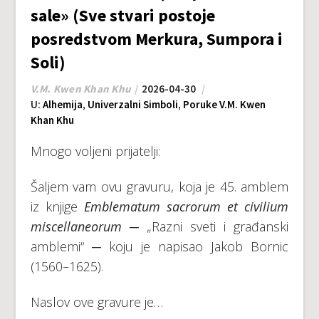
sale» (Sve stvari postoje
posredstvom Merkura, Sumpora i
Soli)
V.M. Kwen Khan Khu
2026-04-30
U:
Alhemija
,
Univerzalni Simboli
,
Poruke V.M. Kwen
Khan Khu
Mnogo voljeni prijatelji:
Šaljem vam ovu gravuru, koja je 45. amblem
iz knjige
Emblematum sacrorum et civilium
miscellaneorum
─ „Razni sveti i građanski
amblemi“ ─ koju je napisao Jakob Bornic
(1560–1625).
Naslov ove gravure je…