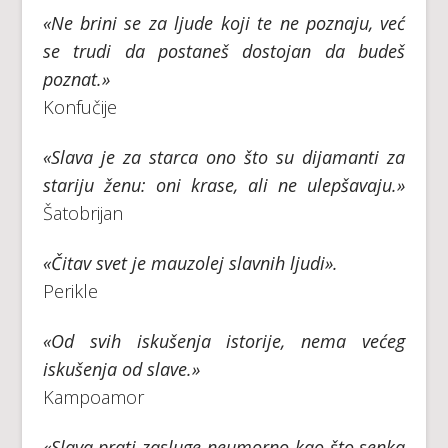
«Ne brini se za ljude koji te ne poznaju, već
se trudi da postaneš dostojan da budeš
poznat.»
Konfučije
«Slava je za starca ono što su dijamanti za
stariju ženu: oni krase, ali ne ulepšavaju.»
Šatobrijan
«Čitav svet je mauzolej slavnih ljudi».
Perikle
«Od svih iskušenja istorije, nema većeg
iskušenja od slave.»
Kampoamor
«Slava prati zasluge neumorno kao što senka