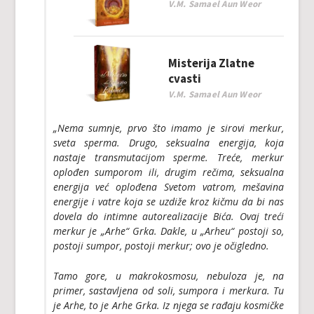
V.M. Samael Aun Weor
Misterija Zlatne
cvasti
V.M. Samael Aun Weor
„Nema sumnje, prvo što imamo je sirovi merkur,
sveta sperma. Drugo, seksualna energija, koja
nastaje transmutacijom sperme. Treće, merkur
oplođen sumporom ili, drugim rečima, seksualna
energija već oplođena Svetom vatrom, mešavina
energije i vatre koja se uzdiže kroz kičmu da bi nas
dovela do intimne autorealizacije Bića. Ovaj treći
merkur je „
Arhe
“ Grka. Dakle, u „
Arheu
“ postoji so,
postoji sumpor, postoji merkur; ovo je očigledno.
Tamo gore, u makrokosmosu, nebuloza je, na
primer, sastavljena od soli, sumpora i merkura. Tu
je
Arhe
, to je
Arhe
Grka. Iz njega se rađaju kosmičke