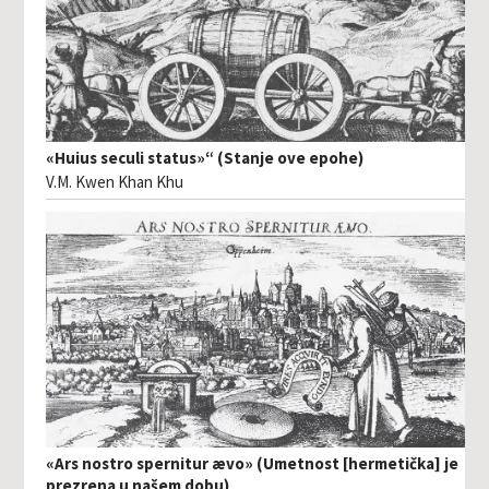
«Huius seculi status»“ (Stanje ove epohe)
V.M. Kwen Khan Khu
«Ars nostro spernitur ævo» (Umetnost [hermetička] je
prezrena u našem dobu)