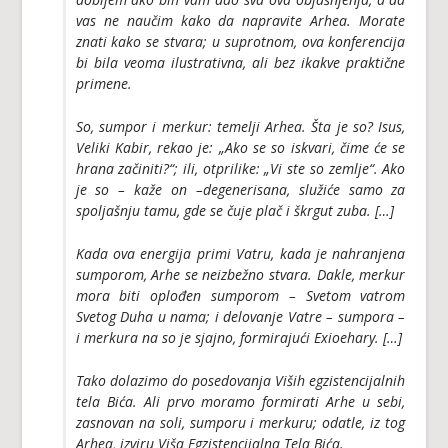
vas ne naučim kako da napravite Arhea. Morate
znati kako se stvara; u suprotnom, ova konferencija
bi bila veoma ilustrativna, ali bez ikakve praktične
primene.
So, sumpor i merkur: temelji Arhea. Šta je so? Isus,
Veliki Kabir, rekao je: „Ako se so iskvari, čime će se
hrana začiniti?“; ili, otprilike: „Vi ste so zemlje“. Ako
je so – kaže on –degenerisana, služiće samo za
spoljašnju tamu, gde se čuje plač i škrgut zuba. […]
Kada ova energija primi Vatru, kada je nahranjena
sumporom, Arhe se neizbežno stvara. Dakle, merkur
mora biti oplođen sumporom – Svetom vatrom
Svetog Duha u nama; i delovanje Vatre – sumpora –
i merkura na so je sjajno, formirajući Exioehary. […]
Tako dolazimo do posedovanja Viših egzistencijalnih
tela Bića. Ali prvo moramo formirati Arhe u sebi,
zasnovan na soli, sumporu i merkuru; odatle, iz tog
Arhea, izviru Viša Egzistencijalna Tela Bića.