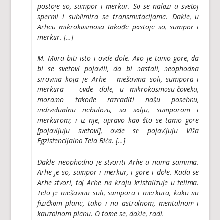
postoje so, sumpor i merkur. So se nalazi u svetoj
spermi i sublimira se transmutacijama. Dakle, u
Arheu mikrokosmosa takođe postoje so, sumpor i
merkur. […]
M. Mora biti isto i ovde dole. Ako je tamo gore, da
bi se svetovi pojavili, da bi nastali, neophodna
sirovina koja je Arhe – mešavina soli, sumpora i
merkura – ovde dole, u mikrokosmosu-čoveku,
moramo takođe razraditi našu posebnu,
individualnu nebulozu, sa solju, sumporom i
merkurom; i iz nje, upravo kao što se tamo gore
[pojavljuju svetovi], ovde se pojavljuju Viša
Egzistencijalna Tela Bića. […]
Dakle, neophodno je stvoriti Arhe u nama samima.
Arhe je so, sumpor i merkur, i gore i dole. Kada se
Arhe stvori, taj Arhe na kraju kristalizuje u telima.
Telo je mešavina soli, sumpora i merkura, kako na
fizičkom planu, tako i na astralnom, mentalnom i
kauzalnom planu. O tome se, dakle, radi.