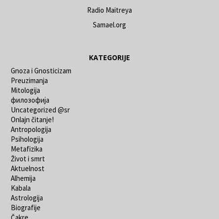
Radio Maitreya
Samael.org
KATEGORIJE
Gnoza i Gnosticizam
Preuzimanja
Mitologija
филозофија
Uncategorized @sr
Onlajn čitanje!
Antropologija
Psihologija
Metafizika
Život i smrt
Aktuelnost
Alhemija
Kabala
Astrologija
Biografije
Čakre