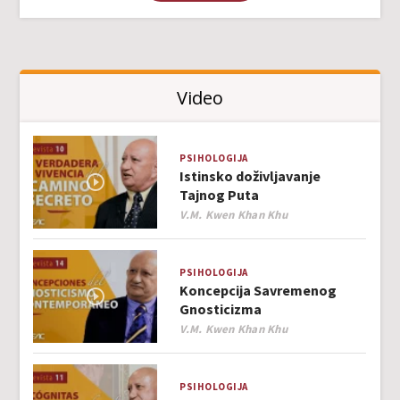
Video
PSIHOLOGIJA
Istinsko doživljavanje
Tajnog Puta
Author
V.M. Kwen Khan Khu
PSIHOLOGIJA
Koncepcija Savremenog
Gnosticizma
Author
V.M. Kwen Khan Khu
PSIHOLOGIJA