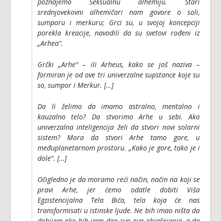
poznajemo Seksualnu alhemiju. Stari
srednjovekovni alhemičari nam govore o soli,
sumporu i merkuru; Grci su, u svojoj koncepciji
porekla kreacije, navodili da su svetovi rođeni iz
„Arhea“.
Grčki „Arhe“ – ili Arheus, kako se još naziva –
formiran je od ove tri univerzalne supstance koje su
so, sumpor i Merkur. […]
Da li želimo da imamo astralno, mentalno i
kauzalno telo? Da stvorimo Arhe u sebi. Ako
univerzalna inteligencija želi da stvori novi solarni
sistem? Mora da stvori Arhe tamo gore, u
međuplanetarnom prostoru. „Kako je gore, tako je i
dole“. […]
Očigledno je da moramo reći način, način na koji se
pravi Arhe, jer ćemo odatle dobiti Viša
Egzistencijalna Tela Bića, tela koja će nas
transformisati u istinske ljude. Ne bih imao ništa da
dobijem ako bih vam dao sva ova objašnjenja, a da