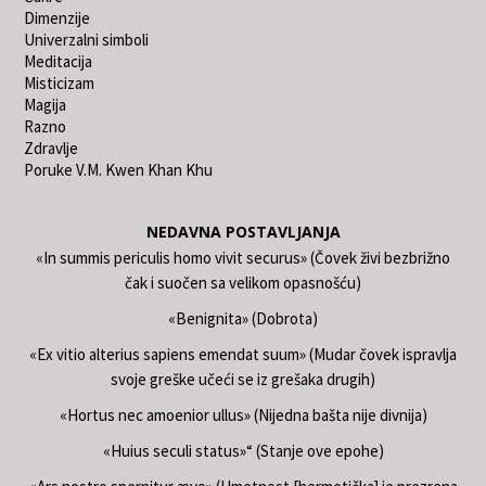
Dimenzije
Univerzalni simboli
Meditacija
Misticizam
Magija
Razno
Zdravlje
Poruke V.M. Kwen Khan Khu
NEDAVNA POSTAVLJANJA
«In summis periculis homo vivit securus» (Čovek živi bezbrižno
čak i suočen sa velikom opasnošću)
«Benignita» (Dobrota)
«Ex vitio alterius sapiens emendat suum» (Mudar čovek ispravlja
svoje greške učeći se iz grešaka drugih)
«Hortus nec amoenior ullus» (Nijedna bašta nije divnija)
«Huius seculi status»“ (Stanje ove epohe)