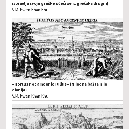
ispravlja svoje greške učeći se iz grešaka drugih)
V.M. Kwen Khan Khu
«Hortus nec amoenior ullus» (Nijedna bašta nije
divnija)
V.M. Kwen Khan Khu