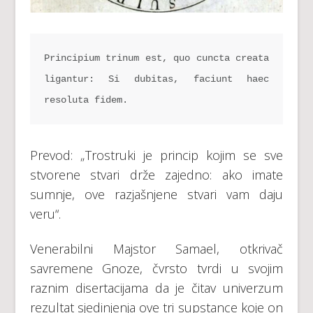
Principium trinum est, quo cuncta creata 
ligantur: Si dubitas, faciunt haec 
resoluta fidem.
Prevod: „Trostruki je princip kojim se sve
stvorene stvari drže zajedno: ako imate
sumnje, ove razjašnjene stvari vam daju
veru“.
Venerabilni Majstor Samael, otkrivač
savremene Gnoze, čvrsto tvrdi u svojim
raznim disertacijama da je čitav univerzum
rezultat sjedinjenja ove tri supstance koje on