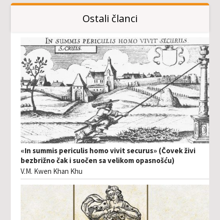
Ostali članci
«In summis periculis homo vivit securus» (Čovek živi
bezbrižno čak i suočen sa velikom opasnošću)
V.M. Kwen Khan Khu