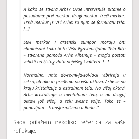
A kako se stvara Arhe? Ovde interveniše pitanje o
posudama: prvi merkur, drugi merkur, treći merkur.
Treći merkur je već Arhe; sa njim se formiraju tela.
[…]
Suvi merkur i arsenski sumpor moraju biti
eliminisani kako bi ta Viša Egzistencijalna Tela Bića
– stvorena pomoću Arhe Alhemije – mogla postati
vehikli od čistog zlata najvišeg kvaliteta. […]
Normalno, note do-re-mi-fa-sol-la-si vibriraju u
seksu, ali ako ih pređemo na višu oktavu, Arhe se na
kraju kristalizuje u astralnom telu. Na višoj oktavi,
Arhe kristalizuje u mentalnom telu, a na drugoj
oktavi još višoj, u telu svesne volje. Tako se –
ponavljam – transformišemo u Budu..”
Sada prilažem nekoliko rečenica za vaše
refleksije: