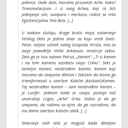
jedinice. Ovde dole, moramo proizvesti
Arhe
. Kako?
Transmutacijom. I iz ovog
Arhea
, koji će biti
jedinjenje soli, sumpora i merkura, rodiće se Viša
Egzistencijalna Tela Bića. […]
U svakom slučaju, draga braćo moja, ostvarenje
Velikog Dela je jedina stvar za koju vredi živeti.
Petar, voljeni učenik našeg Gospoda Hrista, ima za
svoje jevanđelje Veliki Arkanum, misterije seksa.
Zato ga je Isus nazvao Petrus, „kamen“: „Ti si kamen
i na tom kamenu sazidaću svoju Crkvu“. Seks je
temeljni kamen, neobrađeni kamen, kamen koji
moramo da izvajamo dletom i čekićem da bismo ga
transformisali u savršeni Kubični (kockasti)Kamen.
Taj neobrađeni kamen – sam neobrađeni kamen –
je Lucifer. Jednom kada se izvaja, postaje naš
unutrašnji Logos, „
Arhe
“ Grka. Važno je da ga
izvajamo, da radimo sa njim, da ga razradimo, da
mu damo savršeni kubični oblik. […]
Stvaranje ovih tela je moguće kada detaljno