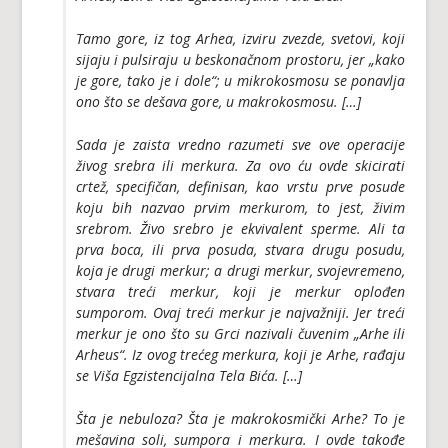
Tamo gore, iz tog Arhea, izviru zvezde, svetovi, koji
sijaju i pulsiraju u beskonačnom prostoru, jer „kako
je gore, tako je i dole“; u mikrokosmosu se ponavlja
ono što se dešava gore, u makrokosmosu. […]
Sada je zaista vredno razumeti sve ove operacije
živog srebra ili merkura. Za ovo ću ovde skicirati
crtež, specifičan, definisan, kao vrstu prve posude
koju bih nazvao prvim merkurom, to jest, živim
srebrom. Živo srebro je ekvivalent sperme. Ali ta
prva boca, ili prva posuda, stvara drugu posudu,
koja je drugi merkur; a drugi merkur, svojevremeno,
stvara treći merkur, koji je merkur oplođen
sumporom. Ovaj treći merkur je najvažniji. Jer treći
merkur je ono što su Grci nazivali čuvenim „Arhe ili
Arheus“. Iz ovog trećeg merkura, koji je Arhe, rađaju
se Viša Egzistencijalna Tela Bića. […]
Šta je nebuloza? Šta je makrokosmički Arhe? To je
mešavina soli, sumpora i merkura. I ovde takođe