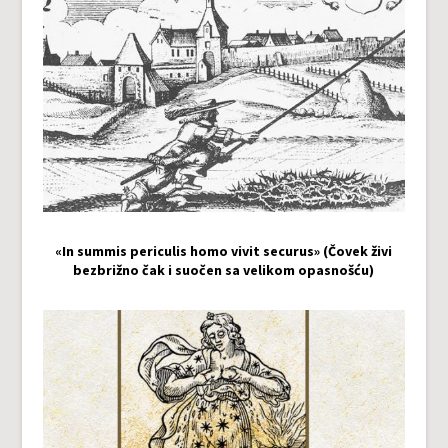
«In summis periculis homo vivit securus» (Čovek živi
bezbrižno čak i suočen sa velikom opasnošću)