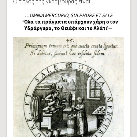
Ο τίτλος της γκραβούρας είναι…
…OMNIA MERCURIO, SULPHURE ET SALE
─‘Όλα τα πράγματα υπάρχουν χάρη στον
Υδράργυρο, το Θειάφι και το Αλάτι’─