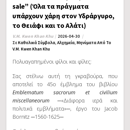
sale” (Όλα τα πράγματα
υπάρχουν χάρη στον Υδράργυρο,
το Θειάφι και το Αλάτι)
V.M. Kwen Khan Khu
2026-04-30
Σε
Καθολικά Σύμβολα
,
Αλχημεία
,
Μηνύματα Από Το
V.M. Kwen Khan Khu
Πολυαγαπημένοι φίλοι και φίλες:
Σας στέλνω αυτή τη γκραβούρα, που
αποτελεί το 45ο έμβλημα του βιβλίου
Emblematum sacrorum et civilium
miscellaneorum
─«Διάφορα ιερά και
πολιτικά εμβλήματα»─, έργο του Jacob
Bornitz ─1560-1625─