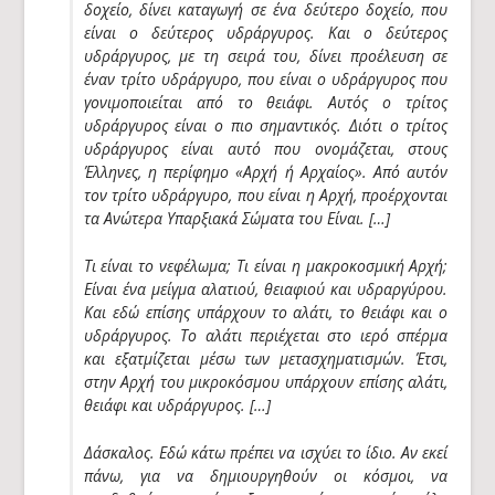
δοχείο, δίνει καταγωγή σε ένα δεύτερο δοχείο, που
είναι ο δεύτερος υδράργυρος. Και ο δεύτερος
υδράργυρος, με τη σειρά του, δίνει προέλευση σε
έναν τρίτο υδράργυρο, που είναι ο υδράργυρος που
γονιμοποιείται από το θειάφι. Αυτός ο τρίτος
υδράργυρος είναι ο πιο σημαντικός. Διότι ο τρίτος
υδράργυρος είναι αυτό που ονομάζεται, στους
Έλληνες, η περίφημο «Αρχή ή Αρχαίος». Από αυτόν
τον τρίτο υδράργυρο, που είναι η Αρχή, προέρχονται
τα Ανώτερα Υπαρξιακά Σώματα του Είναι. […]
Τι είναι το νεφέλωμα; Τι είναι η μακροκοσμική Αρχή;
Είναι ένα μείγμα αλατιού, θειαφιού και υδραργύρου.
Και εδώ επίσης υπάρχουν το αλάτι, το θειάφι και ο
υδράργυρος. Το αλάτι περιέχεται στο ιερό σπέρμα
και εξατμίζεται μέσω των μετασχηματισμών. Έτσι,
στην Αρχή του μικροκόσμου υπάρχουν επίσης αλάτι,
θειάφι και υδράργυρος. […]
Δάσκαλος. Εδώ κάτω πρέπει να ισχύει το ίδιο. Αν εκεί
πάνω, για να δημιουργηθούν οι κόσμοι, να