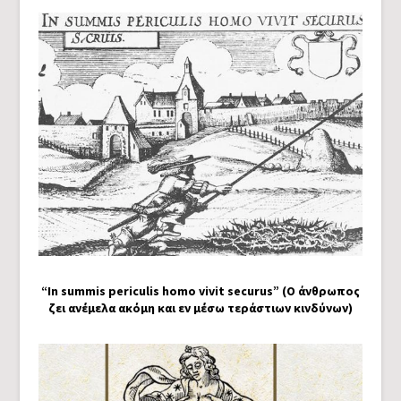
“In summis periculis homo vivit securus” (Ο άνθρωπος
ζει ανέμελα ακόμη και εν μέσω τεράστιων κινδύνων)