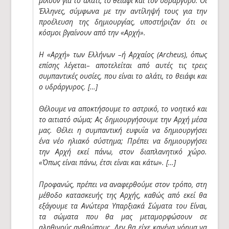
μιλούν για το αλάτι, το θειάφι και τον υδράργυρο. Οι
Έλληνες, σύμφωνα με την αντίληψή τους για την
προέλευση της δημιουργίας, υποστήριζαν ότι οι
κόσμοι βγαίνουν από την «Αρχή».
Η «Αρχή» των Ελλήνων –ή Αρχαίος (Archeus), όπως
επίσης λέγεται– αποτελείται από αυτές τις τρεις
συμπαντικές ουσίες, που είναι το αλάτι, το θειάφι και
ο υδράργυρος. […]
Θέλουμε να αποκτήσουμε το αστρικό, το νοητικό και
το αιτιατό σώμα; Ας δημιουργήσουμε την Αρχή μέσα
μας. Θέλει η συμπαντική ευφυΐα να δημιουργήσει
ένα νέο ηλιακό σύστημα; Πρέπει να δημιουργήσει
την Αρχή εκεί πάνω, στον διαπλανητικό χώρο.
«Όπως είναι πάνω, έτσι είναι και κάτω». […]
Προφανώς, πρέπει να αναφερθούμε στον τρόπο, στη
μέθοδο κατασκευής της Αρχής, καθώς από εκεί θα
εξάγουμε τα Ανώτερα Υπαρξιακά Σώματα του Είναι,
τα σώματα που θα μας μεταμορφώσουν σε
αληθινούς ανθρώπους. Δεν θα είχε κανένα νόημα να