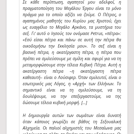
Σε κάθε περίπτωση, αγαπητοί μου αδελφοί, η
πραγματοποίηση του Μεγάλου Έργου είναι το μόνο
πράγμα για το οποίο αξίζει να ζούμε. Ο Πέτρος, ο
αγαπημένος μαθητής του Κυρίου μας Χριστού, έχει
ως ευαγγέλιο το Μεγάλο Αρκάνο, τα μυστήρια του
σεξ. Γι’ αυτό ο Ιησούς τον ονόμασε Petrus, «πέτρα»:
«Εσύ είσαι πέτρα και πάνω σε αυτή την πέτρα θα
οικοδομήσω την Εκκλησία μου». Το σεξ είναι η
βασική πέτρα, η ακατέργαστη πέτρα, η πέτρα που
πρέπει να σμιλεύσουμε με σμίλη και σφυρί για να τη
μεταμορφώσουμε στην τέλεια Κυβική Πέτρα. Αυτή η
ακατέργαστη πέτρα –η ακατέργαστη πέτρα
καθεαυτή– είναι ο Λούσιφερ. Όταν σμιλευτεί, είναι ο
εσωτερικός μας Λόγος, η «
Αρχή
» των Ελλήνων. Το
σημαντικό είναι να τη σμιλεύσουμε, να τη
δουλέψουμε, να την επεξεργαστούμε, να της
δώσουμε τέλεια κυβική μορφή. […]
Η δημιουργία αυτών των σωμάτων είναι δυνατή
όταν κάποιος γνωρίζει σε βάθος τη Σεξουαλική
Αλχημεία. Οι παλιοί αλχημιστές του Μεσαίωνα μας