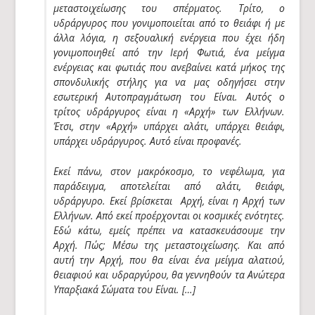
μεταστοιχείωσης του σπέρματος. Τρίτο, ο
υδράργυρος που γονιμοποιείται από το θειάφι ή με
άλλα λόγια, η σεξουαλική ενέργεια που έχει ήδη
γονιμοποιηθεί από την Ιερή Φωτιά, ένα μείγμα
ενέργειας και φωτιάς που ανεβαίνει κατά μήκος της
σπονδυλικής στήλης για να μας οδηγήσει στην
εσωτερική Αυτοπραγμάτωση του Είναι. Αυτός ο
τρίτος υδράργυρος είναι η «
Αρχή
» των Ελλήνων.
Έτσι, στην «
Αρχή
» υπάρχει αλάτι, υπάρχει θειάφι,
υπάρχει υδράργυρος. Αυτό είναι προφανές.
Εκεί πάνω, στον μακρόκοσμο, το νεφέλωμα, για
παράδειγμα, αποτελείται από αλάτι, θειάφι,
υδράργυρο. Εκεί βρίσκεται
Αρχή
, είναι η
Αρχή
των
Ελλήνων. Από εκεί προέρχονται οι κοσμικές ενότητες.
Εδώ κάτω, εμείς πρέπει να κατασκευάσουμε την
Αρχή
. Πώς; Μέσω της μεταστοιχείωσης. Και από
αυτή την
Αρχή
, που θα είναι ένα μείγμα αλατιού,
θειαφιού και υδραργύρου, θα γεννηθούν τα Ανώτερα
Υπαρξιακά Σώματα του Είναι. […]