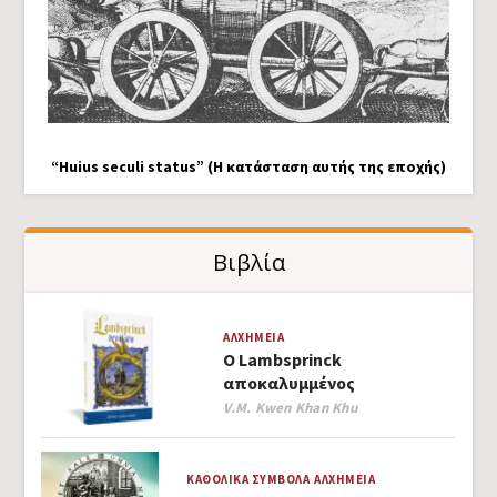
“Huius seculi status” (Η κατάσταση αυτής της εποχής)
Βιβλία
ΑΛΧΗΜΕΊΑ
Ο Lambsprinck
αποκαλυμμένος
Author
V.M. Kwen Khan Khu
ΚΑΘΟΛΙΚΆ ΣΎΜΒΟΛΑ
ΑΛΧΗΜΕΊΑ