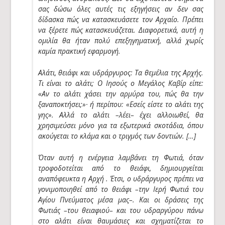
σας δώσω όλες αυτές τις εξηγήσεις αν δεν σας
δίδασκα πώς να κατασκευάσετε τον Αρχαίο. Πρέπει
να ξέρετε πώς κατασκευάζεται. Διαφορετικά, αυτή η
ομιλία θα ήταν πολύ επεξηγηματική, αλλά χωρίς
καμία πρακτική εφαρμογή.
Αλάτι, θειάφι και υδράργυρος: Τα θεμέλια της Αρχής.
Τι είναι το αλάτι; Ο Ιησούς ο Μεγάλος Καβίρ είπε:
«Αν το αλάτι χάσει την αρμύρα του, πώς θα την
ξαναποκτήσει;»· ή περίπου: «Εσείς είστε το αλάτι της
γης». Αλλά το αλάτι –λέει– έχει αλλοιωθεί, θα
χρησιμεύσει μόνο για τα εξωτερικά σκοτάδια, όπου
ακούγεται το κλάμα και ο τριγμός των δοντιών. […]
Όταν αυτή η ενέργεια λαμβάνει τη Φωτιά, όταν
τροφοδοτείται από το θειάφι, δημιουργείται
αναπόφευκτα η Αρχή . Έτσι, ο υδράργυρος πρέπει να
γονιμοποιηθεί από το θειάφι –την Ιερή Φωτιά του
Αγίου Πνεύματος μέσα μας–. Και οι δράσεις της
Φωτιάς –του θειαφιού– και του υδραργύρου πάνω
στο αλάτι είναι θαυμάσιες και σχηματίζεται το