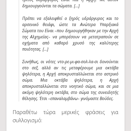
δημιουργούνται τα σώματα. […]
Πρέπει να εξαλειφθεί ο ξηρός υδράργυρος και το
αρσενικό θειάφι, ώστε τα Ανώτερα Υπαρξιακά
Σώματα του Είναι –που δημιουργήθηκαν με την Αρχή
της Αλχημείας– να μπορέσουν να μετατραπούν σε
οχήματα από καθαρό χρυσό της καλύτερης
ποιότητας. […]
Συνήθως, οι νότες ντο-ρε-μι-φα-σολ-λα-σι δονούνται
στο σεξ, αλλά αν τις μεταφέρουμε μια οκτάβα
ψηλότερα, η Αρχή αποκρυσταλλώνεται στο αστρικό
σώμα. Μια οκτάβα ψηλότερα, η Αρχή
αποκρυσταλλώνεται στο νοητικό σώμα, και σε μια
ακόμη ψηλότερη οκτάβα, στο σώμα της συνειδητής
θέλησης. Έτσι –επαναλαμβάνω– γινόμαστε Βούδες.
Παραθέτω τώρα μερικές φράσεις για
συλλογισμό: