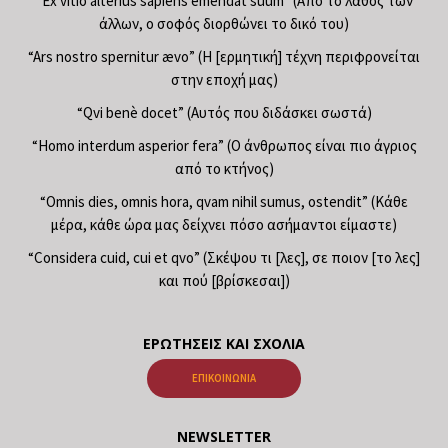
“Ex vitio alterius sapiens emendat suum” (Από το λάθος των
άλλων, ο σοφός διορθώνει το δικό του)
“Ars nostro spernitur ævo” (Η [ερμητική] τέχνη περιφρονείται
στην εποχή μας)
“Qvi benè docet” (Αυτός που διδάσκει σωστά)
“Homo interdum asperior fera” (Ο άνθρωπος είναι πιο άγριος
από το κτήνος)
“Omnis dies, omnis hora, qvam nihil sumus, ostendit” (Κάθε
μέρα, κάθε ώρα μας δείχνει πόσο ασήμαντοι είμαστε)
“Considera cuid, cui et qvo” (Σκέψου τι [λες], σε ποιον [το λες]
και πού [βρίσκεσαι])
ΕΡΩΤΉΣΕΙΣ ΚΑΙ ΣΧΌΛΙΑ
ΕΠΙΚΟΙΝΩΝΊΑ
NEWSLETTER