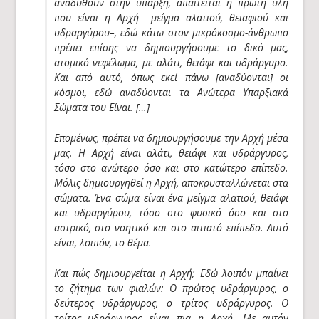
αναδυθούν στην ύπαρξη, απαιτείται η πρώτη ύλη
που είναι η Αρχή –μείγμα αλατιού, θειαφιού και
υδραργύρου–, εδώ κάτω στον μικρόκοσμο-άνθρωπο
πρέπει επίσης να δημιουργήσουμε το δικό μας,
ατομικό νεφέλωμα, με αλάτι, θειάφι και υδράργυρο.
Και από αυτό, όπως εκεί πάνω [αναδύονται] οι
κόσμοι, εδώ αναδύονται τα Ανώτερα Υπαρξιακά
Σώματα του Είναι. […]
Επομένως, πρέπει να δημιουργήσουμε την Αρχή μέσα
μας. Η Αρχή είναι αλάτι, θειάφι και υδράργυρος,
τόσο στο ανώτερο όσο και στο κατώτερο επίπεδο.
Μόλις δημιουργηθεί η Αρχή, αποκρυσταλλώνεται στα
σώματα. Ένα σώμα είναι ένα μείγμα αλατιού, θειάφι
και υδραργύρου, τόσο στο φυσικό όσο και στο
αστρικό, στο νοητικό και στο αιτιατό επίπεδο. Αυτό
είναι, λοιπόν, το θέμα.
Και πώς δημιουργείται η Αρχή; Εδώ λοιπόν μπαίνει
το ζήτημα των φιαλών: Ο πρώτος υδράργυρος, ο
δεύτερος υδράργυρος, ο τρίτος υδράργυρος. Ο
τρίτος υδράργυρος είναι πια η Αρχή. Με αυτόν