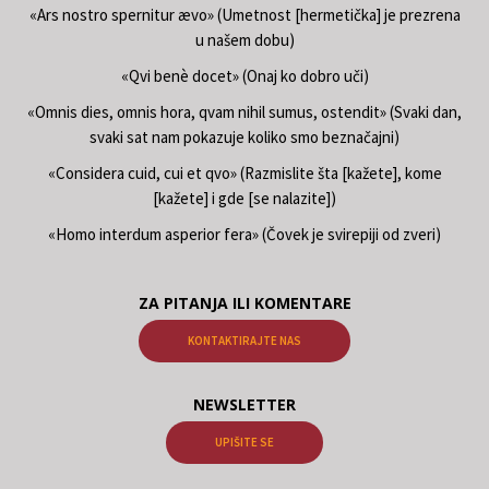
«Ars nostro spernitur ævo» (Umetnost [hermetička] je prezrena
u našem dobu)
«Qvi benè docet» (Onaj ko dobro uči)
«Omnis dies, omnis hora, qvam nihil sumus, ostendit» (Svaki dan,
svaki sat nam pokazuje koliko smo beznačajni)
«Considera cuid, cui et qvo» (Razmislite šta [kažete], kome
[kažete] i gde [se nalazite])
«Homo interdum asperior fera» (Čovek je svirepiji od zveri)
ZA PITANJA ILI KOMENTARE
KONTAKTIRAJTE NAS
NEWSLETTER
UPIŠITE SE