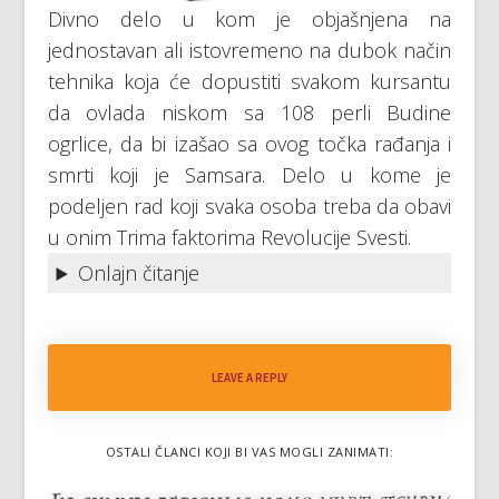
Divno delo u kom je objašnjena na
jednostavan ali istovremeno na dubok način
tehnika koja će dopustiti svakom kursantu
da ovlada niskom sa 108 perli Budine
ogrlice, da bi izašao sa ovog točka rađanja i
smrti koji je Samsara. Delo u kome je
podeljen rad koji svaka osoba treba da obavi
u onim Trima faktorima Revolucije Svesti.
Onlajn čitanje
LEAVE A REPLY
OSTALI ČLANCI KOJI BI VAS MOGLI ZANIMATI: