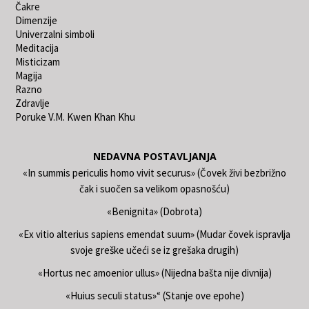
Čakre
Dimenzije
Univerzalni simboli
Meditacija
Misticizam
Magija
Razno
Zdravlje
Poruke V.M. Kwen Khan Khu
NEDAVNA POSTAVLJANJA
«In summis periculis homo vivit securus» (Čovek živi bezbrižno
čak i suočen sa velikom opasnošću)
«Benignita» (Dobrota)
«Ex vitio alterius sapiens emendat suum» (Mudar čovek ispravlja
svoje greške učeći se iz grešaka drugih)
«Hortus nec amoenior ullus» (Nijedna bašta nije divnija)
«Huius seculi status»“ (Stanje ove epohe)