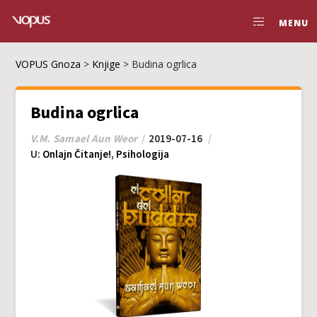
MENU
VOPUS Gnoza
>
Knjige
>
Budina ogrlica
Budina ogrlica
V.M. Samael Aun Weor
2019-07-16
U:
Onlajn Čitanje!
,
Psihologija