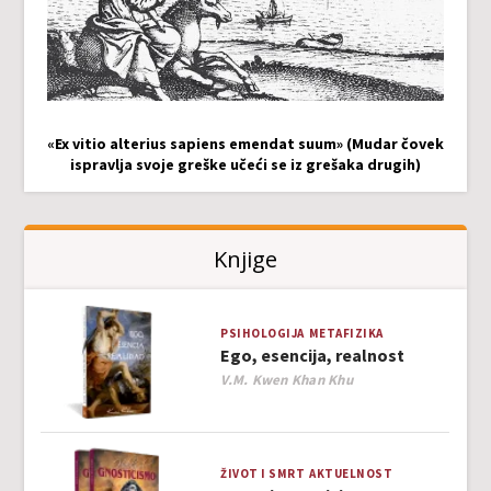
«Ex vitio alterius sapiens emendat suum» (Mudar čovek
ispravlja svoje greške učeći se iz grešaka drugih)
Knjige
PSIHOLOGIJA
METAFIZIKA
Ego, esencija, realnost
Author
V.M. Kwen Khan Khu
ŽIVOT I SMRT
AKTUELNOST