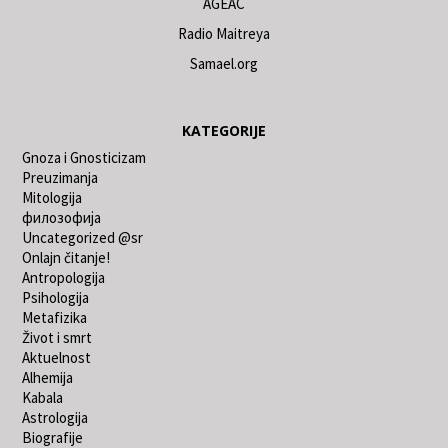
AGEAC
Radio Maitreya
Samael.org
KATEGORIJE
Gnoza i Gnosticizam
Preuzimanja
Mitologija
филозофија
Uncategorized @sr
Onlajn čitanje!
Antropologija
Psihologija
Metafizika
Život i smrt
Aktuelnost
Alhemija
Kabala
Astrologija
Biografije