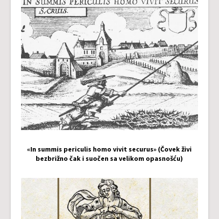
«In summis periculis homo vivit securus» (Čovek živi
bezbrižno čak i suočen sa velikom opasnošću)