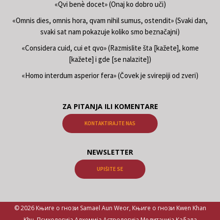
«Qvi benè docet» (Onaj ko dobro uči)
«Omnis dies, omnis hora, qvam nihil sumus, ostendit» (Svaki dan,
svaki sat nam pokazuje koliko smo beznačajni)
«Considera cuid, cui et qvo» (Razmislite šta [kažete], kome
[kažete] i gde [se nalazite])
«Homo interdum asperior fera» (Čovek je svirepiji od zveri)
ZA PITANJA ILI KOMENTARE
KONTAKTIRAJTE NAS
NEWSLETTER
UPIŠITE SE
© 2026 Књиге о гнози Samael Aun Weor, Књиге о гнози Kwen Khan
Khu. Психологија Алхемија Астрологија Медитација Кабала