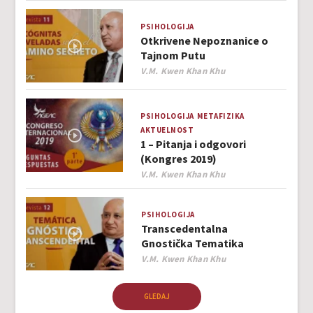
PSIHOLOGIJA
Otkrivene Nepoznanice o
Tajnom Putu
Author
V.M. Kwen Khan Khu
PSIHOLOGIJA
METAFIZIKA
AKTUELNOST
1 – Pitanja i odgovori
(Kongres 2019)
Author
V.M. Kwen Khan Khu
PSIHOLOGIJA
Transcedentalna
Gnostička Tematika
Author
V.M. Kwen Khan Khu
GLEDAJ