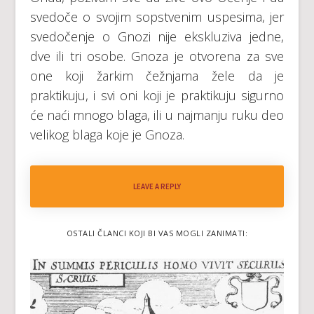
svedoče o svojim sopstvenim uspesima, jer
svedočenje o Gnozi nije ekskluziva jedne,
dve ili tri osobe. Gnoza je otvorena za sve
one koji žarkim čežnjama žele da je
praktikuju, i svi oni koji je praktikuju sigurno
će naći mnogo blaga, ili u najmanju ruku deo
velikog blaga koje je Gnoza.
LEAVE A REPLY
OSTALI ČLANCI KOJI BI VAS MOGLI ZANIMATI: