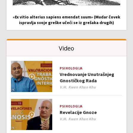
«Ex vitio alterius sapiens emendat suum» (Mudar čovek
ispravlja svoje greške učeći se iz grešaka drugih)
Video
PSIHOLOGIJA
Vrednovanje Unutrašnjeg
Gnostičkog Rada
Author
V.M. Kwen Khan Khu
PSIHOLOGIJA
Revelacije Gnoze
Author
V.M. Kwen Khan Khu