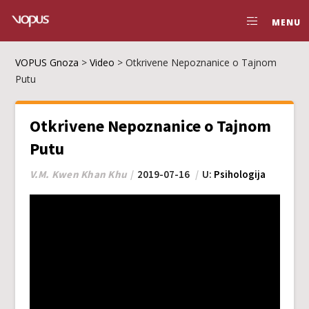
MENU
VOPUS Gnoza
>
Video
>
Otkrivene Nepoznanice o Tajnom
Putu
Otkrivene Nepoznanice o Tajnom
Putu
V.M. Kwen Khan Khu
2019-07-16
U:
Psihologija