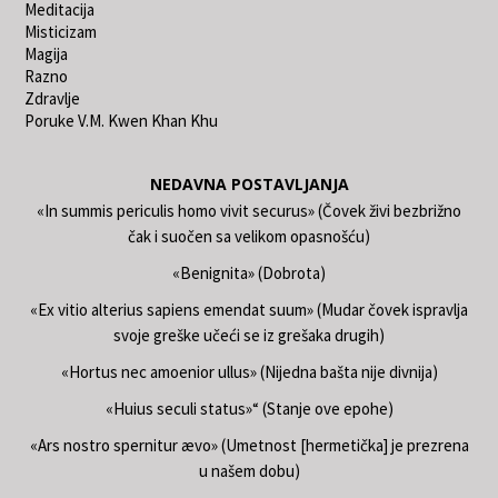
Meditacija
Misticizam
Magija
Razno
Zdravlje
Poruke V.M. Kwen Khan Khu
NEDAVNA POSTAVLJANJA
«In summis periculis homo vivit securus» (Čovek živi bezbrižno
čak i suočen sa velikom opasnošću)
«Benignita» (Dobrota)
«Ex vitio alterius sapiens emendat suum» (Mudar čovek ispravlja
svoje greške učeći se iz grešaka drugih)
«Hortus nec amoenior ullus» (Nijedna bašta nije divnija)
«Huius seculi status»“ (Stanje ove epohe)
«Ars nostro spernitur ævo» (Umetnost [hermetička] je prezrena
u našem dobu)