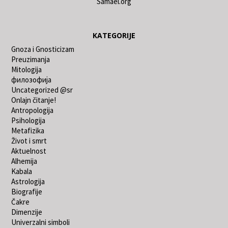
Samael.org
KATEGORIJE
Gnoza i Gnosticizam
Preuzimanja
Mitologija
филозофија
Uncategorized @sr
Onlajn čitanje!
Antropologija
Psihologija
Metafizika
Život i smrt
Aktuelnost
Alhemija
Kabala
Astrologija
Biografije
Čakre
Dimenzije
Univerzalni simboli