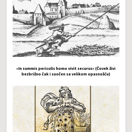
«In summis periculis homo vivit securus» (Čovek živi
bezbrižno čak i suočen sa velikom opasnošću)