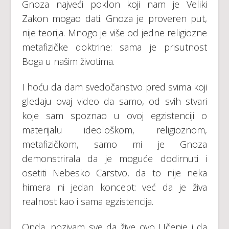
Gnoza najveći poklon koji nam je Veliki
Zakon mogao dati. Gnoza je proveren put,
nije teorija. Mnogo je više od jedne religiozne
metafizičke doktrine: sama je prisutnost
Boga u našim životima.
I hoću da dam svedočanstvo pred svima koji
gledaju ovaj video da samo, od svih stvari
koje sam spoznao u ovoj egzistenciji o
materijalu ideološkom, religioznom,
metafizičkom, samo mi je Gnoza
demonstrirala da je moguće dodirnuti i
osetiti Nebesko Carstvo, da to nije neka
himera ni jedan koncept: već da je živa
realnost kao i sama egzistencija.
Onda, pozivam sve da žive ovo Učenje i da