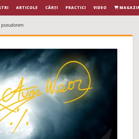
ȘTRI
ARTICOLE
CĂRȚI
PRACTICI
VIDEO
MAGAZI
n pseudonim