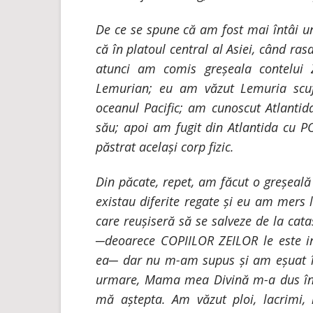
De ce se spune că am fost mai întâi u
că în platoul central al Asiei, când ra
atunci am comis greșeala contelui
Lemurian; eu am văzut Lemuria scuf
oceanul Pacific; am cunoscut Atlantid
său; apoi am fugit din Atlantida cu P
păstrat același corp fizic.
Din păcate, repet, am făcut o greșeală 
existau diferite regate și eu am mers 
care reușiseră să se salveze de la cata
─deoarece COPIILOR ZEILOR le este in
ea─ dar nu m-am supus și am eșuat în
urmare, Mama mea Divină m-a dus într
mă aștepta. Am văzut ploi, lacrimi,