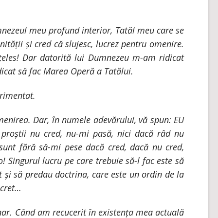
mnezeul meu profund interior, Tatăl meu care se
nității și cred că slujesc, lucrez pentru omenire.
țeles! Dar datorită lui Dumnezeu m-am ridicat
dicat să fac Marea Operă a Tatălui.
rimentat.
menirea. Dar, în numele adevărului, vă spun: EU
știi nu cred, nu-mi pasă, nici dacă râd nu
sunt fără să-mi pese dacă cred, dacă nu cred,
! Singurul lucru pe care trebuie să-l fac este să
 și să predau doctrina, care este un ordin de la
ecret…
nar. Când am recucerit în existența mea actuală