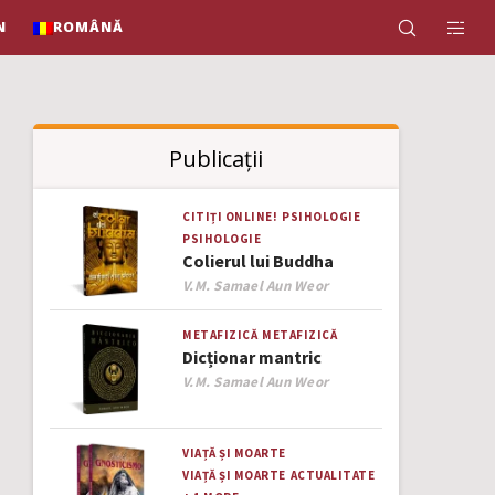
N
ROMÂNĂ
Publicații
CITIȚI ONLINE!
PSIHOLOGIE
PSIHOLOGIE
Colierul lui Buddha
Author
V.M. Samael Aun Weor
METAFIZICĂ
METAFIZICĂ
Dicționar mantric
Author
V.M. Samael Aun Weor
VIAȚĂ ȘI MOARTE
VIAȚĂ ȘI MOARTE
ACTUALITATE