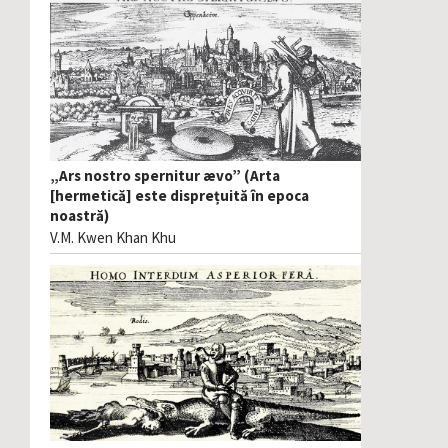
„Ars nostro spernitur ævo” (Arta
[hermetică] este disprețuită în epoca
noastră)
V.M. Kwen Khan Khu