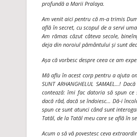
profundă a Marii Pralaya.
Am venit aici pentru că m-a trimis Du
află în secret, cu scopul de a servi uma
Am rămas căzut câteva secole, bineîn
deja din noroiul pământului și sunt de
Așa că vorbesc despre ceea ce am expe
Mă aflu în acest corp pentru a ajuta o
SUNT ARHANGHELUL SAMAEL…! Dacă pro
contează: îmi fac datoria să spun ce 
dacă râd, dacă se îndoiesc… Dă-i încolo
spun ce sunt atunci când sunt interogat
Tatăl, de la Tatăl meu care se află în s
Acum o să vă povestesc ceva extraordi