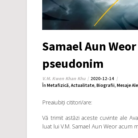
Samael Aun Weor 
pseudonim
V.M. Kwen Khan Khu
2020-12-14
În
Metafizică
,
Actualitate
,
Biografii
,
Mesaje Al
Preaiubiți cititori/are:
Vă trimit astăzi aceste cuvinte ale Ava
luat lui V.M. Samael Aun Weor acum mult