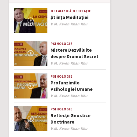
METAFIZICĂ
MEDITAȚIE
Știința Meditației
Author
V.M. Kwen Khan Khu
PSIHOLOGIE
Mistere Dezvăluite
despre Drumul Secret
Author
V.M. Kwen Khan Khu
PSIHOLOGIE
Profunzimile
Psihologiei Umane
Author
V.M. Kwen Khan Khu
PSIHOLOGIE
Reflecții Gnostice
Doctrinare
Author
V.M. Kwen Khan Khu