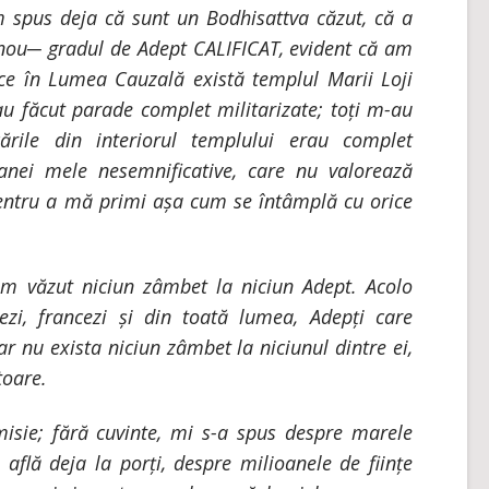
 spus deja că sunt un Bodhisattva căzut, că a
n nou─ gradul de Adept CALIFICAT, evident că am
ce în Lumea Cauzală există templul Marii Loji
 au făcut parade complet militarizate; toți m-au
ările din interiorul templului erau complet
oanei mele nesemnificative, care nu valorează
entru a mă primi așa cum se întâmplă cu orice
am văzut niciun zâmbet la niciun Adept. Acolo
ezi, francezi și din toată lumea, Adepți care
 nu exista niciun zâmbet la niciunul dintre ei,
toare.
misie; fără cuvinte, mi s-a spus despre marele
află deja la porți, despre milioanele de ființe