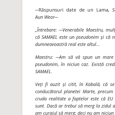
─
Răspunsuri date de un Lama
, 
Aun Weor─
„Întrebare: ─Venerabile Maestru, mulț
că SAMAEL este un pseudonim și că 
dumneavoastră real este altul…
Maestru: ─Am să vă spun un mare 
pseudonim, în niciun caz. Există cred
SAMAEL.
Veți fi auzit și citit, în Kabală, că 
conducătorul planetei Marte, precum u
cruda realitate a faptelor este că EU
sunt. Dacă ar trebui să merg la zidul 
am curajul să merg; deci nu am niciu