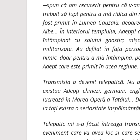
─spun că am recucerit pentru că v-am
trebuit să lupt pentru a mă ridica di
fost primit în Lumea Cauzală, deoare
Albe… În interiorul templului, Adepții
întâmpinat cu salutul gnostic; mișc
militarizate. Au defilat în fața pers
nimic, doar pentru a mă întâmpina, p
Adept care este primit în acea regiune.
Transmisia a devenit telepatică. Nu 
existau Adepți chinezi, germani, engl
lucrează în Marea Operă a Tatălui… Dar
la toți exista o seriozitate înspăimântă
Telepatic mi s-a făcut întreaga trans
eveniment care va avea loc și care se 