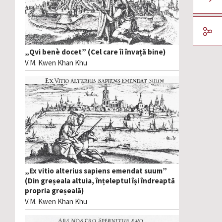
„Qvi benè docet” (Cel care îi învață bine)
V.M. Kwen Khan Khu
„Ex vitio alterius sapiens emendat suum”
(Din greșeala altuia, înțeleptul își îndreaptă
propria greșeală)
V.M. Kwen Khan Khu