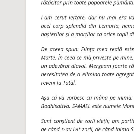
rătăcitor prin toate popoarele pământ
I-am cerut iertare, dar nu mai era va
acel corp splendid din Lemuria, nemu
nașterilor și a morților ca orice copil d
De aceea spun: Ființa mea reală este
Marte. În ceea ce mă privește pe mine,
un adevărat diavol. Mergeam foarte rău
necesitatea de a elimina toate
agregat
reveni la Tatăl.
Așa că vă vorbesc cu mâna pe inimă
Bodhisattva. SAMAEL este numele Mon
Sunt conștient de zorii vieții; am parti
de când s-au ivit zorii, de când inima