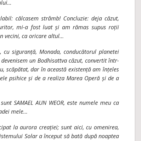
ului…
labil: călcasem strâmb! Concluzie: deja căzut,
ritor, mi-a fost luat și am rămas supus roții
in vecini, ca oricare altul…
, cu siguranță, Monada, conducătorul planetei
 devenisem un Bodhisattva căzut, convertit într-
, scăpătat, dar în această existență am înțeles
ele psihice și de a realiza Marea Operă și de a
: sunt SAMAEL AUN WEOR, este numele meu ca
adei mele…
cipat la aurora creației; sunt aici, cu omenirea,
 Sistemului Solar a început să bată după noaptea