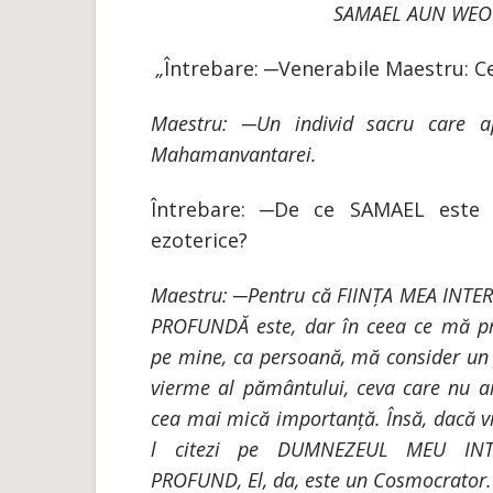
SAMAEL AUN WEO
„
Întrebare: ─Venerabile Maestru: C
Maestru: ─Un individ sacru care a
Mahamanvantarei.
Întrebare: ─De ce SAMAEL este l
ezoterice?
Maestru: ─Pentru că FIINȚA MEA INTE
PROFUNDĂ este, dar în ceea ce mă pr
pe mine, ca persoană, mă consider un 
vierme al pământului, ceva care nu ar
cea mai mică importanță. Însă, dacă vr
l citezi pe DUMNEZEUL MEU INT
PROFUND, El, da, este un Cosmocrator.