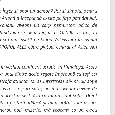
n Înger și apoi un demon? Pur și simplu, pentru
sa Ariană a început să existe pe fața pământului,
 Zanoni. Aveam un corp nemuritor, adică de
undându-se de-a lungul a 10.000 de ani, în
a și l-am însoțit pe Manu Vaivasvata în exodul
OPORUL ALES către platoul central al Asiei. Am
în vechiul continent asiatic, în Himalaya. Acolo
la unul dintre acele regate împreună cu toți cei
strofa atlantă. Mi se interzisese să-mi iau soție
terzis să-și ia soție, nu mai aveam nevoie de
 acest aspect. Așa că mi-am luat soție. Drept
-o peșteră adâncă și mi-a arătat soarta care
 noroi, boli, mizerie; mă vedeam ca un evreu