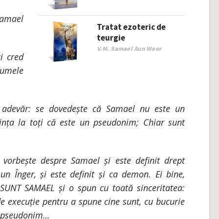
Samael
Tratat ezoteric de
teurgie
V.M. Samael Aun Weor
i cred
numele
adevăr: se dovedește că Samael nu este un
ința la toți că este un pseudonim; Chiar sunt
se vorbește despre Samael și este definit drept
n Înger, și este definit și ca demon. Ei bine,
 SUNT SAMAEL și o spun cu toată sinceritatea:
de execuție pentru a spune cine sunt, cu bucurie
n pseudonim…