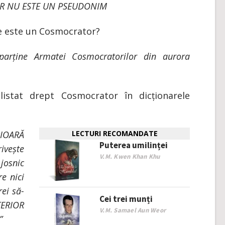
R NU ESTE UN PSEUDONIM
e este un Cosmocrator?
parține Armatei Cosmocratorilor din aurora
istat drept Cosmocrator în dicționarele
RIOARĂ
LECTURI RECOMANDATE
Puterea umilinței
ivește
V.M. Kwen Khan Khu
josnic
e nici
ei să-
Cei trei munți
ERIOR
V.M. Samael Aun Weor
”