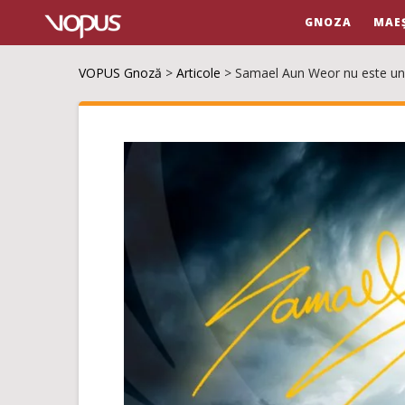
GNOZA
MAE
VOPUS Gnoză
>
Articole
>
Samael Aun Weor nu este u