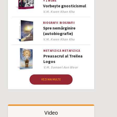
+ 1 MORE
Vorbește gnosticismul
Author
V.M. Kwen Khan Khu
BIOGRAFII
BIOGRAFII
Spre nemărginire
(autobiografie)
Author
V.M. Kwen Khan Khu
METAFIZICĂ
METAFIZICĂ
Preasacrul al Treilea
Logos
Author
V.M. Samael Aun Weor
VEZI MAI MULTE
Video