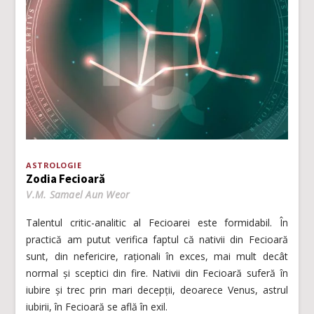
ASTROLOGIE
Zodia Fecioară
V.M. Samael Aun Weor
Talentul critic-analitic al Fecioarei este formidabil. În
practică am putut verifica faptul că nativii din Fecioară
sunt, din nefericire, raționali în exces, mai mult decât
normal și sceptici din fire. Nativii din Fecioară suferă în
iubire și trec prin mari decepții, deoarece Venus, astrul
iubirii, în Fecioară se află în exil.