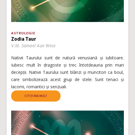
ASTROLOGIE
Zodia Taur
V.M. Samael Aun Weor
Nativii Taurului sunt de natură venusiană și iubitoare.
Iubesc mult în dragoste și trec întotdeauna prin mari
decepții. Nativii Taurului sunt blânzi și muncitori ca boul,
care simbolizează acest grup de stele. Sunt tenaci și
lacomi, romantici și senzuali.
CITIȚI MAI MULT