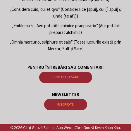
„Considera cuid, cui et qvo” (Consideră ce [spui], cui [îi spui] și
unde [te afli])
„Emblema 5 – Avri potabilis chimice praeparatio” (Aur potabil
preparat alchimic)
„Omnia mercurio, sulphure et sale” (Toate lucrurile există prin
Mercur, Sulf și Sare)
PENTRU ÎNTREBĂRI SAU COMENTARII
CONTACTEAZĂ-NE
NEWSLETTER
ÎNSCRIE-TE
© 2026 Cărți Gnoză Samael Aun Weor, Cărți Gnoză Kwen Khan Khu.