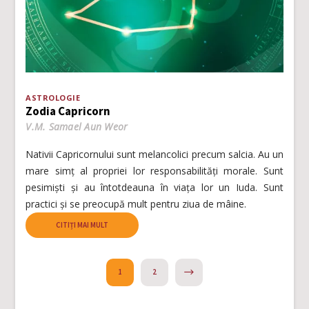
ASTROLOGIE
Zodia Capricorn
V.M. Samael Aun Weor
Nativii Capricornului sunt melancolici precum salcia. Au un
mare simț al propriei lor responsabilități morale. Sunt
pesimiști și au întotdeauna în viața lor un Iuda. Sunt
practici și se preocupă mult pentru ziua de mâine.
CITIȚI MAI MULT
NEXT
1
2