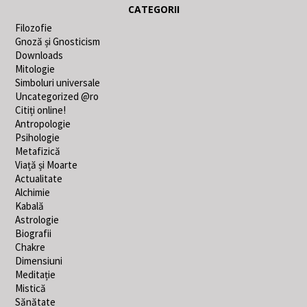
CATEGORII
Filozofie
Gnoză și Gnosticism
Downloads
Mitologie
Simboluri universale
Uncategorized @ro
Citiți online!
Antropologie
Psihologie
Metafizică
Viață și Moarte
Actualitate
Alchimie
Kabală
Astrologie
Biografii
Chakre
Dimensiuni
Meditație
Mistică
Sănătate