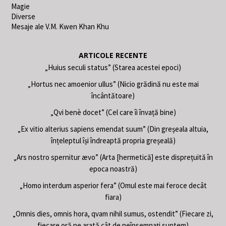
Magie
Diverse
Mesaje ale V.M. Kwen Khan Khu
ARTICOLE RECENTE
„Huius seculi status” (Starea acestei epoci)
„Hortus nec amoenior ullus” (Nicio grădină nu este mai
încântătoare)
„Qvi benè docet” (Cel care îi învață bine)
„Ex vitio alterius sapiens emendat suum” (Din greșeala altuia,
înțeleptul își îndreaptă propria greșeală)
„Ars nostro spernitur ævo” (Arta [hermetică] este disprețuită în
epoca noastră)
„Homo interdum asperior fera” (Omul este mai feroce decât
fiara)
„Omnis dies, omnis hora, qvam nihil sumus, ostendit” (Fiecare zi,
fiecare oră ne arată cât de neînsemnați suntem)