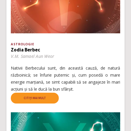
ASTROLOGIE
Zodia Berbec
V.M. Samael Aun Weor
Nativii Berbecului sunt, din această cauză, de natură
războinică; se înfurie puternic și, cum posedă o mare
energie marțiană, se simt capabili să se angajeze în mari
acțiuni și să le ducă la bun sfârșit.
CITIȚI MAI MULT