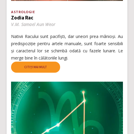
ASTROLOGIE
Zodia Rac
V.M. Samael Aun Weor
Nativii Racului sunt pacifiști, dar uneori prea mânioși. Au
predispoziție pentru artele manuale, sunt foarte sensibili
și caracterul lor se schimbă odată cu fazele lunare. Le
merge bine în călătoriile lungi.
CITIȚI MAI MULT