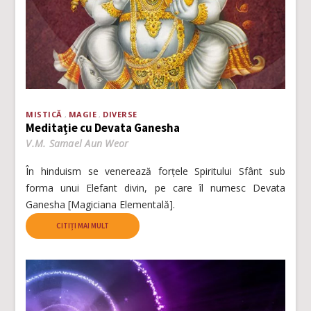
MISTICĂ
MAGIE
DIVERSE
Meditație cu Devata Ganesha
V.M. Samael Aun Weor
În hinduism se venerează forțele Spiritului Sfânt sub
forma unui Elefant divin, pe care îl numesc Devata
Ganesha [Magiciana Elementală].
CITIȚI MAI MULT