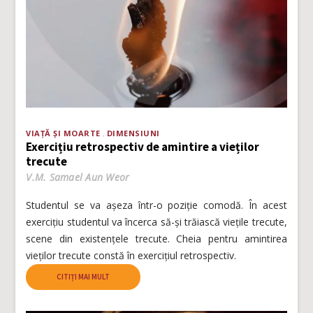
VIAȚĂ ȘI MOARTE
DIMENSIUNI
Exercițiu retrospectiv de amintire a vieților
trecute
V.M. Samael Aun Weor
Studentul se va așeza într-o poziție comodă. În acest
exercițiu studentul va încerca să-și trăiască viețile trecute,
scene din existențele trecute. Cheia pentru amintirea
vieților trecute constă în exercițiul retrospectiv.
CITIȚI MAI MULT