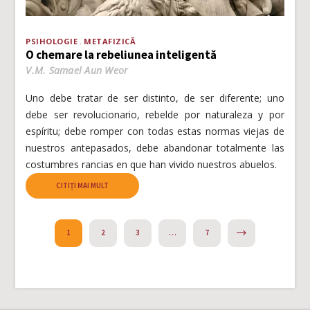
PSIHOLOGIE
METAFIZICĂ
O chemare la rebeliunea inteligentă
V.M. Samael Aun Weor
Uno debe tratar de ser distinto, de ser diferente; uno
debe ser revolucionario, rebelde por naturaleza y por
espíritu; debe romper con todas estas normas viejas de
nuestros antepasados, debe abandonar totalmente las
costumbres rancias en que han vivido nuestros abuelos.
CITIȚI MAI MULT
NEXT
1
2
3
…
7