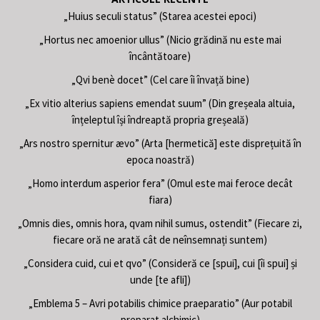
„Huius seculi status” (Starea acestei epoci)
„Hortus nec amoenior ullus” (Nicio grădină nu este mai
încântătoare)
„Qvi benè docet” (Cel care îi învață bine)
„Ex vitio alterius sapiens emendat suum” (Din greșeala altuia,
înțeleptul își îndreaptă propria greșeală)
„Ars nostro spernitur ævo” (Arta [hermetică] este disprețuită în
epoca noastră)
„Homo interdum asperior fera” (Omul este mai feroce decât
fiara)
„Omnis dies, omnis hora, qvam nihil sumus, ostendit” (Fiecare zi,
fiecare oră ne arată cât de neînsemnați suntem)
„Considera cuid, cui et qvo” (Consideră ce [spui], cui [îi spui] și
unde [te afli])
„Emblema 5 – Avri potabilis chimice praeparatio” (Aur potabil
preparat alchimic)