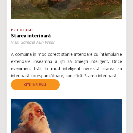
PSIHOLOGIE
Starea interioară
V.M. Samael Aun Weor
A combina în mod corect stările interioare cu întâmplările
exterioare înseamnă a ști să trăiești inteligent. Orice
eveniment trăit în mod inteligent necesită starea sa
interioară corespunzătoare, specifică. Starea interioară
CITIȚI MAI MULT