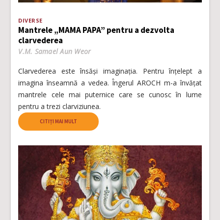
DIVERSE
Mantrele „MAMA PAPA” pentru a dezvolta
clarvederea
V.M. Samael Aun Weor
Clarvederea este însăși imaginația. Pentru înţelept a
imagina înseamnă a vedea. Îngerul AROCH m-a învăţat
mantrele cele mai puternice care se cunosc în lume
pentru a trezi clarviziunea.
CITIȚI MAI MULT