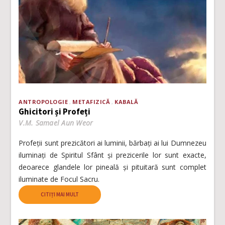
ANTROPOLOGIE
METAFIZICĂ
KABALĂ
Ghicitori și Profeți
V.M. Samael Aun Weor
Profeţii sunt prezicători ai luminii, bărbaţi ai lui Dumnezeu
iluminaţi de Spiritul Sfânt şi prezicerile lor sunt exacte,
deoarece glandele lor pineală şi pituitară sunt complet
iluminate de Focul Sacru.
CITIȚI MAI MULT