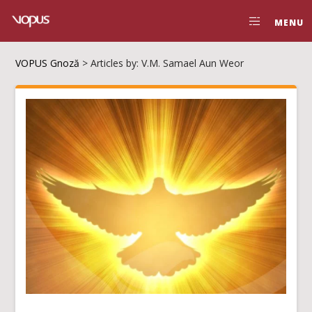
MENU
VOPUS Gnoză
>
Articles by: V.M. Samael Aun Weor