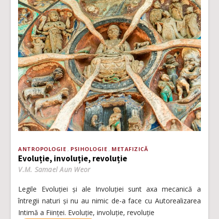
ANTROPOLOGIE
PSIHOLOGIE
METAFIZICĂ
Evoluție, involuție, revoluție
V.M. Samael Aun Weor
Legile Evoluţiei şi ale Involuţiei sunt axa mecanică a
întregii naturi şi nu au nimic de-a face cu Autorealizarea
Intimă a Fiinţei. Evoluție, involuție, revoluție