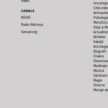
Video
Uncatego
Citiți onli
CANALE
Antropolo
AGEAC
Psihologi
Metafizic
Radio Maitreya
Viață și M
Samael.org
Actualita
Alchimie
Kabală
Astrologi
Biografii
Chakre
Dimensiu
Meditație
Mistică
Sănătate
Magie
Diverse
Mesaje al