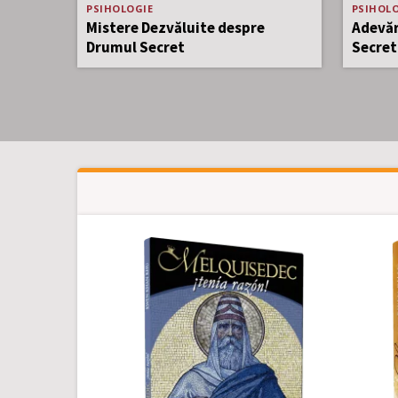
Noul mag
PSIHOLOGIE
PSIHOLO
Mistere Dezvăluite despre
Adevăr
Drumul Secret
Secret
Asociația
Geofilosofică
de
Studii
Antropologice
și
Culturale