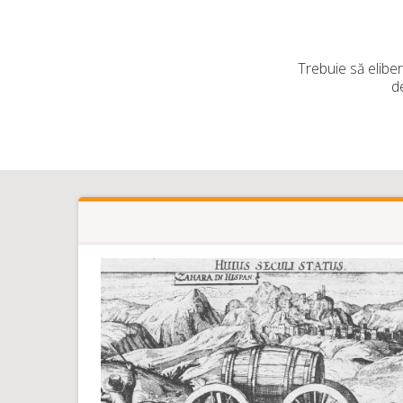
citi
online!
Trebuie să eliber
d