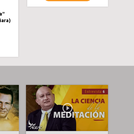
a”
iara)