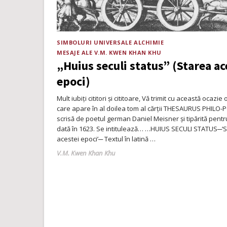
SIMBOLURI UNIVERSALE
ALCHIMIE
MESAJE ALE V.M. KWEN KHAN KHU
„Huius seculi status” (Starea ac
epoci)
Mult iubiți cititori și cititoare, Vă trimit cu această ocazie
Noul
care apare în al doilea tom al cărții THESAURUS PHILO-
magazin
scrisă de poetul german Daniel Meisner și tipărită pent
online,
dată în 1623. Se intitulează… …HUIUS SECULI STATUS─‘
acestei epoci’─ Textul în latină …
mai
mult
Author
V.M. Kwen Khan Khu
de
180
de
cărți
în
vânzare!