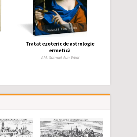
Tratat ezoteric de astrologie
ermetică
Author
V.M. Samael Aun Weor
 Culturale