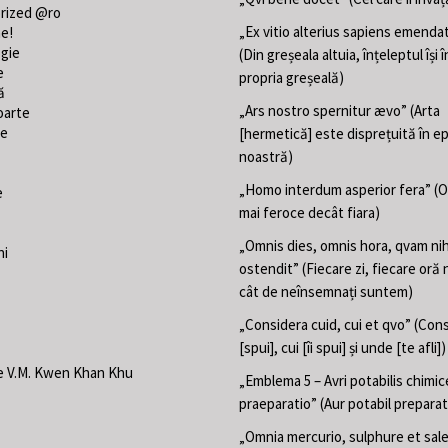
rized @ro
„Ex vitio alterius sapiens emend
ne!
gie
(Din greșeala altuia, înțeleptul își
e
propria greșeală)
ă
„Ars nostro spernitur ævo” (Arta
oarte
te
[hermetică] este disprețuită în e
noastră)
„Homo interdum asperior fera” (
e
mai feroce decât fiara)
„Omnis dies, omnis hora, qvam nih
ni
ostendit” (Fiecare zi, fiecare oră 
cât de neînsemnați suntem)
„Considera cuid, cui et qvo” (Con
[spui], cui [îi spui] și unde [te afli])
e V.M. Kwen Khan Khu
„Emblema 5 – Avri potabilis chimic
praeparatio” (Aur potabil preparat
„Omnia mercurio, sulphure et sal