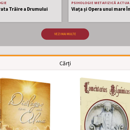
azin online, mai mult de 180 de cărți în
GIE
PSIHOLOGIE
METAFIZICĂ
ACTUA
ata Trăire a Drumului
Viața și Opera unui mare Î
VEZI MAI MULTE
Cărți