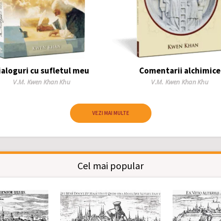
ialoguri cu sufletul meu
Comentarii alchimice
Author
Author
V.M. Kwen Khan Khu
V.M. Kwen Khan Khu
VEZI MAI MULTE
 Geofilosofică de Studii Antropologice și
Cel mai popular