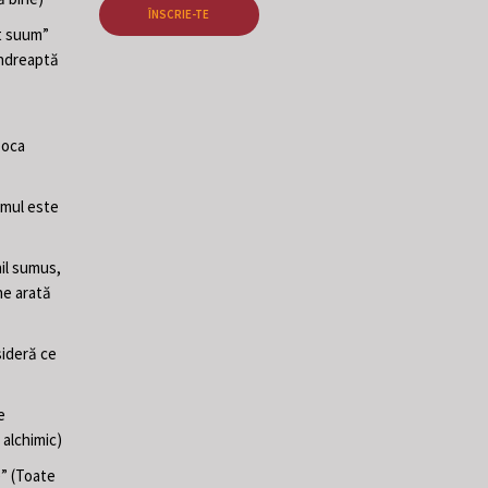
ÎNSCRIE-TE
at suum”
 îndreaptă
poca
Omul este
il sumus,
ne arată
sideră ce
e
 alchimic)
e” (Toate