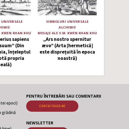
 UNIVERSALE
SIMBOLURI UNIVERSALE
HIMIE
ALCHIMIE
M. KWEN KHAN KHU
MESAJE ALE V.M. KWEN KHAN KHU
terius sapiens
„Ars nostro spernitur
suum” (Din
ævo” (Arta [hermetică]
uia, înțeleptul
este disprețuită în epoca
aptă propria
noastră)
șeală)
PENTRU ÎNTREBĂRI SAU COMENTARII
tei epoci)
CONTACTEAZĂ-NE
o grădină
NEWSLETTER
ă bine)