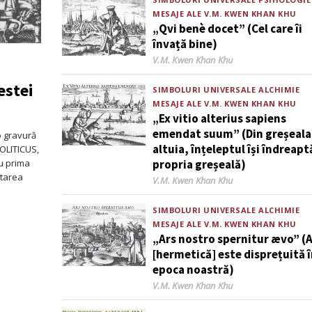
MESAJE ALE V.M. KWEN KHAN KHU
„Qvi benè docet” (Cel care îi
învață bine)
Author
V.M. Kwen Khan Khu
estei
SIMBOLURI UNIVERSALE
ALCHIMIE
Peste 10 cărți pentru a citi online!
MESAJE ALE V.M. KWEN KHAN KHU
„Ex vitio alterius sapiens
emendat suum” (Din greșeala
 o gravură
altuia, înțeleptul își îndreapt
POLITICUS,
ru prima
propria greșeală)
Starea
Author
V.M. Kwen Khan Khu
SIMBOLURI UNIVERSALE
ALCHIMIE
MESAJE ALE V.M. KWEN KHAN KHU
„Ars nostro spernitur ævo” (
[hermetică] este disprețuită 
epoca noastră)
Author
V.M. Kwen Khan Khu