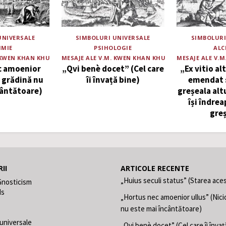
UNIVERSALE
SIMBOLURI UNIVERSALE
SIMBOLURI
IMIE
PSIHOLOGIE
ALC
 KWEN KHAN KHU
MESAJE ALE V.M. KWEN KHAN KHU
MESAJE ALE V.
c amoenior
„Qvi benè docet” (Cel care
„Ex vitio al
o grădină nu
îi învață bine)
emendat 
cântătoare)
greșeala alt
își îndre
gre
II
ARTICOLE RECENTE
„Huius seculi status” (Starea aces
Gnosticism
ds
„Hortus nec amoenior ullus” (Nici
nu este mai încântătoare)
 universale
„Qvi benè docet” (Cel care îi învaț