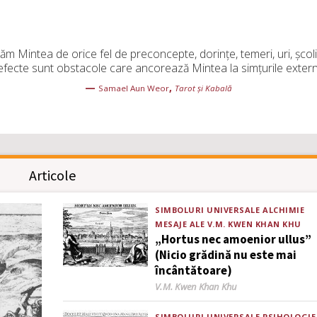
ăm Mintea de orice fel de preconcepte, dorințe, temeri, uri, școl
efecte sunt obstacole care ancorează Mintea la simțurile extern
—
,
Samael Aun Weor
Tarot și Kabală
Articole
SIMBOLURI UNIVERSALE
ALCHIMIE
MESAJE ALE V.M. KWEN KHAN KHU
„Hortus nec amoenior ullus”
(Nicio grădină nu este mai
încântătoare)
Author
V.M. Kwen Khan Khu
SIMBOLURI UNIVERSALE
PSIHOLOGIE