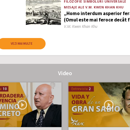
FILOZOFIE
SIMBOLURI UNIVERSALE
MESAJE ALE V.M. KWEN KHAN KHU
„Homo interdum asperior fer
(Omul este mai feroce decât f
Author
V.M. Kwen Khan Khu
VEZI MAI MULTE
Video