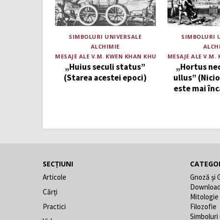
SIMBOLURI UNIVERSALE
SIMBOLURI 
ALCHIMIE
ALCH
MESAJE ALE V.M. KWEN KHAN KHU
MESAJE ALE V.M.
„Huius seculi status”
„Hortus ne
(Starea acestei epoci)
ullus” (Nici
este mai în
SECȚIUNI
CATEGOR
Articole
Gnoză și 
Downloa
Cărți
Mitologie
Practici
Filozofie
Simboluri