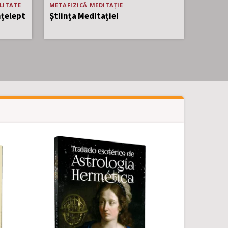
 vânzare!
LITATE
METAFIZICĂ
MEDITAȚIE
nțelept
Știința Meditației