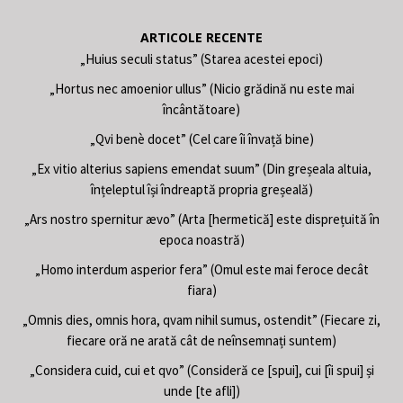
ARTICOLE RECENTE
„Huius seculi status” (Starea acestei epoci)
„Hortus nec amoenior ullus” (Nicio grădină nu este mai
încântătoare)
„Qvi benè docet” (Cel care îi învață bine)
„Ex vitio alterius sapiens emendat suum” (Din greșeala altuia,
înțeleptul își îndreaptă propria greșeală)
„Ars nostro spernitur ævo” (Arta [hermetică] este disprețuită în
epoca noastră)
„Homo interdum asperior fera” (Omul este mai feroce decât
fiara)
„Omnis dies, omnis hora, qvam nihil sumus, ostendit” (Fiecare zi,
fiecare oră ne arată cât de neînsemnați suntem)
„Considera cuid, cui et qvo” (Consideră ce [spui], cui [îi spui] și
unde [te afli])