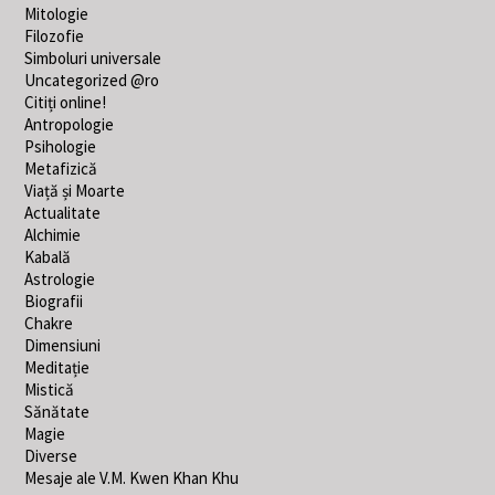
Mitologie
Filozofie
Simboluri universale
Uncategorized @ro
Citiți online!
Antropologie
Psihologie
Metafizică
Viață și Moarte
Actualitate
Alchimie
Kabală
Astrologie
Biografii
Chakre
Dimensiuni
Meditație
Mistică
Sănătate
Magie
Diverse
Mesaje ale V.M. Kwen Khan Khu