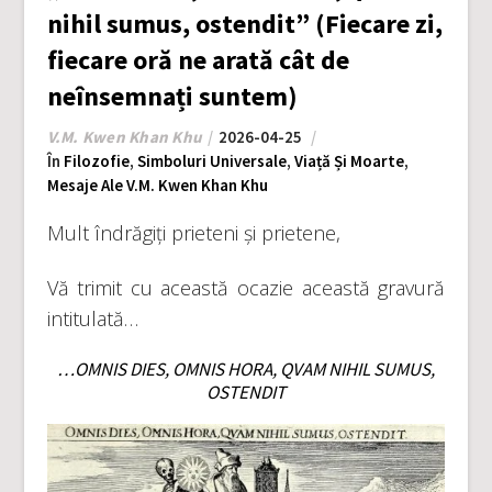
nihil sumus, ostendit” (Fiecare zi,
fiecare oră ne arată cât de
neînsemnați suntem)
V.M. Kwen Khan Khu
2026-04-25
În
Filozofie
,
Simboluri Universale
,
Viață Și Moarte
,
Mesaje Ale V.M. Kwen Khan Khu
Mult îndrăgiți prieteni și prietene,
Vă trimit cu această ocazie această gravură
intitulată…
…OMNIS DIES, OMNIS HORA, QVAM NIHIL SUMUS,
OSTENDIT