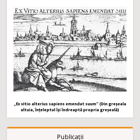
„Ex vitio alterius sapiens emendat suum” (Din greșeala
altuia, înțeleptul își îndreaptă propria greșeală)
Publicații