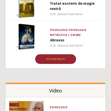
Tratat ezoteric de magie
runică
Author
V.M. Samael Aun Weor
PSIHOLOGIE
PSIHOLOGIE
METAFIZICĂ
+ 3 MORE
Abraxas
Author
V.M. Samael Aun Weor
VEZI MAI MULTE
Video
PSIHOLOGIE