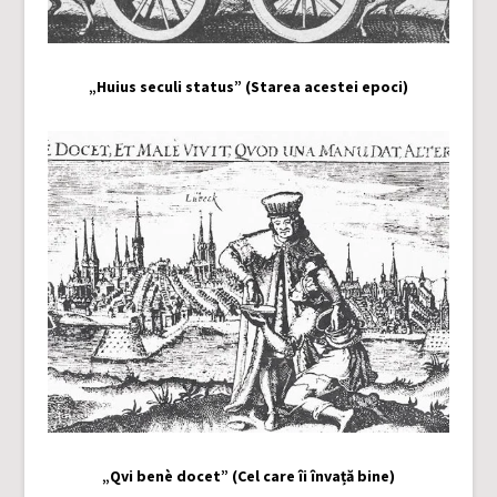
„Huius seculi status” (Starea acestei epoci)
„Qvi benè docet” (Cel care îi învață bine)