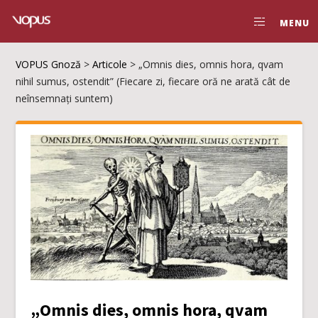
MENU
VOPUS Gnoză
>
Articole
>
„Omnis dies, omnis hora, qvam
nihil sumus, ostendit” (Fiecare zi, fiecare oră ne arată cât de
neînsemnați suntem)
„Omnis dies, omnis hora, qvam