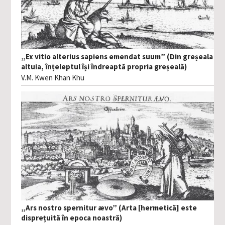
„Ex vitio alterius sapiens emendat suum” (Din greșeala
altuia, înțeleptul își îndreaptă propria greșeală)
V.M. Kwen Khan Khu
„Ars nostro spernitur ævo” (Arta [hermetică] este
disprețuită în epoca noastră)