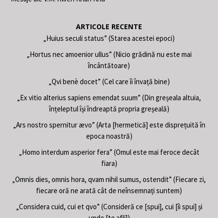
ARTICOLE RECENTE
„Huius seculi status” (Starea acestei epoci)
„Hortus nec amoenior ullus” (Nicio grădină nu este mai
încântătoare)
„Qvi benè docet” (Cel care îi învață bine)
„Ex vitio alterius sapiens emendat suum” (Din greșeala altuia,
înțeleptul își îndreaptă propria greșeală)
„Ars nostro spernitur ævo” (Arta [hermetică] este disprețuită în
epoca noastră)
„Homo interdum asperior fera” (Omul este mai feroce decât
fiara)
„Omnis dies, omnis hora, qvam nihil sumus, ostendit” (Fiecare zi,
fiecare oră ne arată cât de neînsemnați suntem)
„Considera cuid, cui et qvo” (Consideră ce [spui], cui [îi spui] și
unde [te afli])