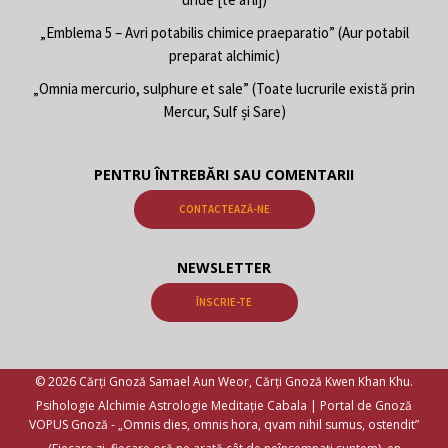
„Emblema 5 – Avri potabilis chimice praeparatio” (Aur potabil
preparat alchimic)
„Omnia mercurio, sulphure et sale” (Toate lucrurile există prin
Mercur, Sulf și Sare)
PENTRU ÎNTREBĂRI SAU COMENTARII
CONTACTEAZĂ-NE
NEWSLETTER
ÎNSCRIE-TE
© 2026 Cărți Gnoză Samael Aun Weor, Cărți Gnoză Kwen Khan Khu.
Psihologie Alchimie Astrologie Meditație Cabala | Portal de Gnoză
VOPUS Gnoză -
„Omnis dies, omnis hora, qvam nihil sumus, ostendit”