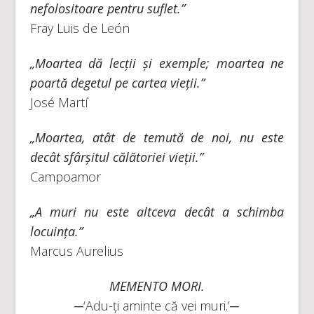
nefolositoare pentru suflet.”
Fray Luis de León
„Moartea dă lecții și exemple; moartea ne
poartă degetul pe cartea vieții.”
José Martí
„Moartea, atât de temută de noi, nu este
decât sfârșitul călătoriei vieții.”
Campoamor
„A muri nu este altceva decât a schimba
locuința.”
Marcus Aurelius
MEMENTO MORI.
─‘Adu-ți aminte că vei muri.’─