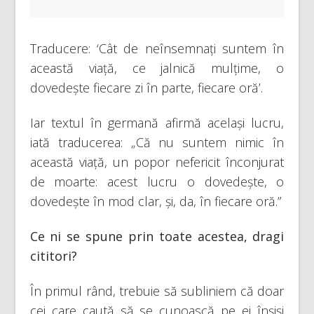
Traducere: ‘Cât de neînsemnați suntem în
această viață, ce jalnică mulțime, o
dovedește fiecare zi în parte, fiecare oră’.
Iar textul în germană afirmă același lucru,
iată traducerea: „Că nu suntem nimic în
această viață, un popor nefericit înconjurat
de moarte: acest lucru o dovedește, o
dovedește în mod clar, și, da, în fiecare oră.”
Ce ni se spune prin toate acestea, dragi
cititori?
În primul rând, trebuie să subliniem că doar
cei care caută să se cunoască pe ei înșiși