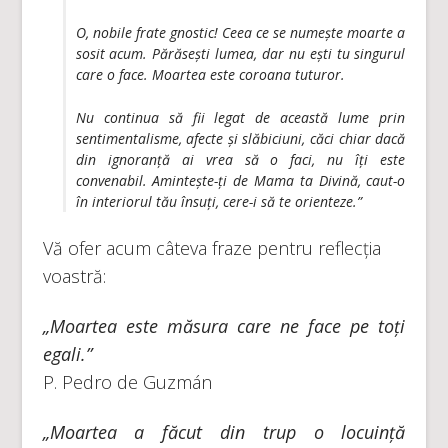
O, nobile frate gnostic! Ceea ce se numește moarte a
sosit acum. Părăsești lumea, dar nu ești tu singurul
care o face. Moartea este coroana tuturor.
Nu continua să fii legat de această lume prin
sentimentalisme, afecte și slăbiciuni, căci chiar dacă
din ignoranță ai vrea să o faci, nu îți este
convenabil. Amintește-ți de Mama ta Divină, caut-o
în interiorul tău însuți, cere-i să te orienteze.”
Vă ofer acum câteva fraze pentru reflecția
voastră:
„Moartea este măsura care ne face pe toți
egali.”
P. Pedro de Guzmán
„Moartea a făcut din trup o locuință