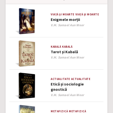
VIAȚĂ ȘI MOARTE
VIAȚĂ ȘI MOARTE
Enigmele morții
Author
V.M. Samael Aun Weor
KABALĂ
KABALĂ
Tarot și Kabală
Author
V.M. Samael Aun Weor
ACTUALITATE
ACTUALITATE
Etică și sociologie
gnostică
Author
V.M. Samael Aun Weor
METAFIZICĂ
METAFIZICĂ