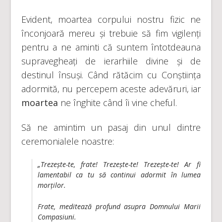
Evident, moartea corpului nostru fizic ne
înconjoară mereu și trebuie să fim vigilenți
pentru a ne aminti că suntem întotdeauna
supravegheați de ierarhiile divine și de
destinul însuși. Când rătăcim cu Conștiința
adormită, nu percepem aceste adevăruri, iar
moartea
ne înghite când îi vine cheful.
Să ne amintim un pasaj din unul dintre
ceremonialele noastre:
„Trezește-te, frate! Trezește-te! Trezește-te! Ar fi
lamentabil ca tu să continui adormit în lumea
morților.
Frate, meditează profund asupra Domnului Marii
Compasiuni.