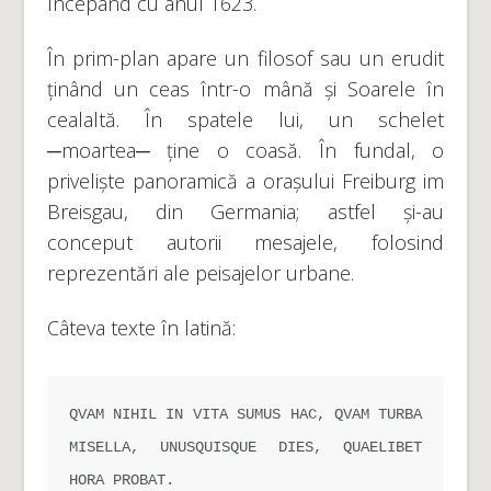
începând cu anul 1623.
În prim-plan apare un filosof sau un erudit
ținând un ceas într-o mână și Soarele în
cealaltă. În spatele lui, un schelet
─moartea─ ține o coasă. În fundal, o
priveliște panoramică a orașului Freiburg im
Breisgau, din Germania; astfel și-au
conceput autorii mesajele, folosind
reprezentări ale peisajelor urbane.
Câteva texte în latină:
QVAM NIHIL IN VITA SUMUS HAC, QVAM TURBA 
MISELLA, UNUSQUISQUE DIES, QUAELIBET 
HORA PROBAT.