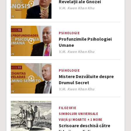
Revelații ale Gnozei
Author
V.M. Kwen Khan Khu
PSIHOLOGIE
Profunzimile Psihologiei
Umane
Author
V.M. Kwen Khan Khu
PSIHOLOGIE
Mistere Dezvăluite despre
Drumul Secret
Author
V.M. Kwen Khan Khu
FILOZOFIE
SIMBOLURI UNIVERSALE
VIAȚĂ ȘI MOARTE
+ 1 MORE
Scrisoare deschisă către