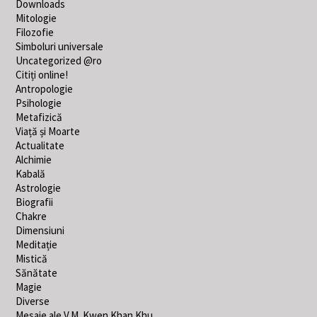
Downloads
Mitologie
Filozofie
Simboluri universale
Uncategorized @ro
Citiți online!
Antropologie
Psihologie
Metafizică
Viață și Moarte
Actualitate
Alchimie
Kabală
Astrologie
Biografii
Chakre
Dimensiuni
Meditație
Mistică
Sănătate
Magie
Diverse
Mesaje ale V.M. Kwen Khan Khu