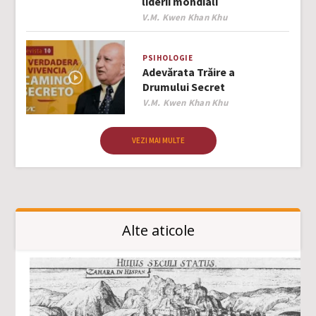
liderii mondiali
Author
V.M. Kwen Khan Khu
PSIHOLOGIE
Adevărata Trăire a
Drumului Secret
Author
V.M. Kwen Khan Khu
VEZI MAI MULTE
Alte aticole