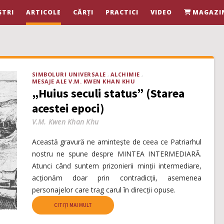
ȘTRI
ARTICOLE
CĂRȚI
PRACTICI
VIDEO
MAGAZI
SIMBOLURI UNIVERSALE
ALCHIMIE
MESAJE ALE V.M. KWEN KHAN KHU
„Huius seculi status” (Starea
acestei epoci)
V.M. Kwen Khan Khu
Această gravură ne amintește de ceea ce Patriarhul
nostru ne spune despre MINTEA INTERMEDIARĂ.
Atunci când suntem prizonierii minții intermediare,
acționăm doar prin contradicții, asemenea
personajelor care trag carul în direcții opuse.
CITIȚI MAI MULT