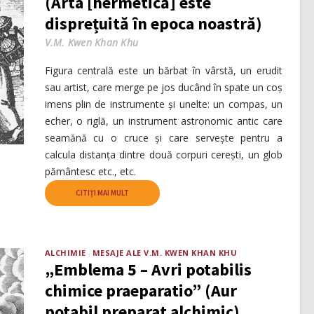
(Arta [hermetică] este
disprețuită în epoca noastră)
V.M. Kwen Khan Khu
Figura centrală este un bărbat în vârstă, un erudit
sau artist, care merge pe jos ducând în spate un coș
imens plin de instrumente și unelte: un compas, un
echer, o riglă, un instrument astronomic antic care
seamănă cu o cruce și care servește pentru a
calcula distanța dintre două corpuri cerești, un glob
pământesc etc., etc.
CITIȚI MAI MULT
ALCHIMIE
MESAJE ALE V.M. KWEN KHAN KHU
„Emblema 5 – Avri potabilis
chimice praeparatio” (Aur
potabil preparat alchimic)