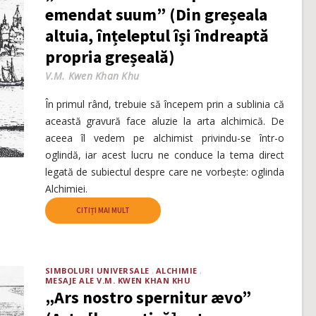
emendat suum” (Din greșeala
altuia, înțeleptul își îndreaptă
propria greșeală)
V.M. Kwen Khan Khu
În primul rând, trebuie să începem prin a sublinia că
această gravură face aluzie la arta alchimică. De
aceea îl vedem pe alchimist privindu-se într-o
oglindă, iar acest lucru ne conduce la tema direct
legată de subiectul despre care ne vorbește: oglinda
Alchimiei.
CITIȚI MAI MULT
SIMBOLURI UNIVERSALE
ALCHIMIE
MESAJE ALE V.M. KWEN KHAN KHU
„Ars nostro spernitur ævo”