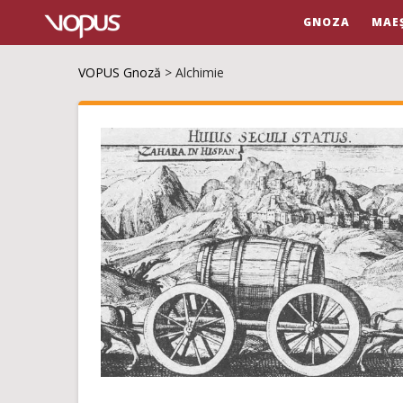
GNOZA
MAE
VOPUS Gnoză
>
Alchimie