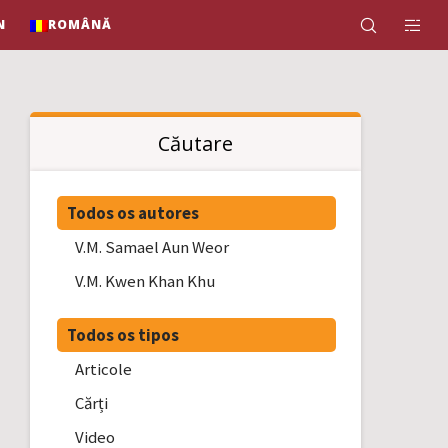
N
ROMÂNĂ
Căutare
Todos os autores
V.M. Samael Aun Weor
V.M. Kwen Khan Khu
Todos os tipos
Articole
Cărți
Video