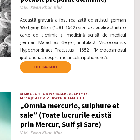
V.M. Kwen Khan Khu
Această gravură a fost realizată de artistul german
Wolfgang Kilian (1581-1662) și a fost publicată într-o
carte de alchimie și medicină scrisă de medicul
german Malachias Geiger, intitulată Microcosmus
Hypochondriaca Tractatus ─1652─ ‘Microcosmosul
ipohondriac despre melancolia ipohondrică’.
CITIȚI MAI MULT
SIMBOLURI UNIVERSALE
ALCHIMIE
MESAJE ALE V.M. KWEN KHAN KHU
„Omnia mercurio, sulphure et
sale” (Toate lucrurile există
prin Mercur, Sulf și Sare)
V.M. Kwen Khan Khu