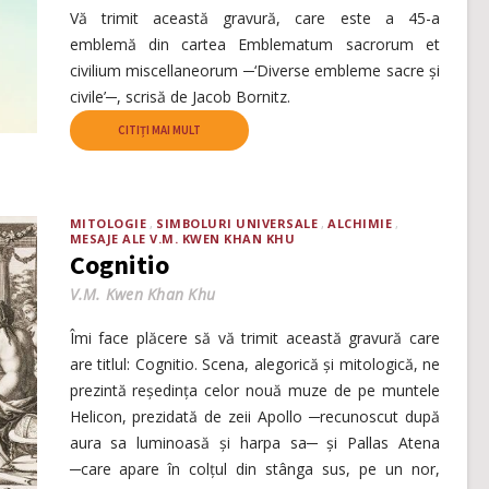
Vă trimit această gravură, care este a 45-a
emblemă din cartea Emblematum sacrorum et
civilium miscellaneorum ─‘Diverse embleme sacre și
civile’─, scrisă de Jacob Bornitz.
CITIȚI MAI MULT
MITOLOGIE
SIMBOLURI UNIVERSALE
ALCHIMIE
MESAJE ALE V.M. KWEN KHAN KHU
Cognitio
V.M. Kwen Khan Khu
Îmi face plăcere să vă trimit această gravură care
are titlul: Cognitio. Scena, alegorică și mitologică, ne
prezintă reședința celor nouă muze de pe muntele
Helicon, prezidată de zeii Apollo ─recunoscut după
aura sa luminoasă și harpa sa─ și Pallas Atena
─care apare în colțul din stânga sus, pe un nor,