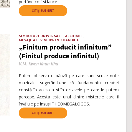
purtând coif și lance.
CITIȚI MAI MULT
SIMBOLURI UNIVERSALE
ALCHIMIE
MESAJE ALE V.M. KWEN KHAN KHU
„Finitum producit infinitum”
(Finitul produce infinitul)
V.M. Kwen Khan Khu
Putem observa o pânză pe care sunt scrise note
muzicale, sugerându-ne că fundamentul creației
constă în acestea și în octavele pe care le putem
percepe. Acesta este unul dintre misterele care îl
învăluie pe însuși THEOMEGALOGOS.
CITIȚI MAI MULT