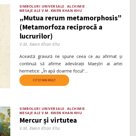
SIMBOLURI UNIVERSALE
ALCHIMIE
MESAJE ALE V.M. KWEN KHAN KHU
„Mutua rerum metamorphosis”
(Metamorfoza reciprocă a
lucrurilor)
V.M. Kwen Khan Khu
Această gravură ne spune ceea ce au afirmat și
continuă să afirme adevărații Maeștri ai artei
hermetice: „În apă doarme focul”…
CITIȚI MAI MULT
SIMBOLURI UNIVERSALE
ALCHIMIE
MESAJE ALE V.M. KWEN KHAN KHU
Mercur și virtutea
V.M. Kwen Khan Khu