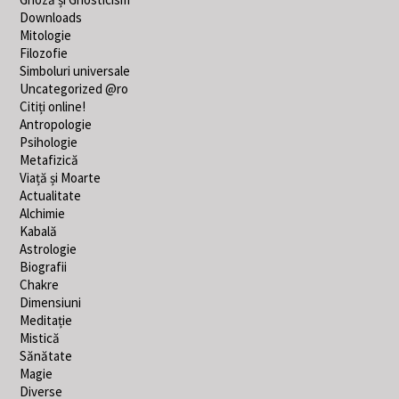
Downloads
Mitologie
Filozofie
Simboluri universale
Uncategorized @ro
Citiți online!
Antropologie
Psihologie
Metafizică
Viață și Moarte
Actualitate
Alchimie
Kabală
Astrologie
Biografii
Chakre
Dimensiuni
Meditație
Mistică
Sănătate
Magie
Diverse