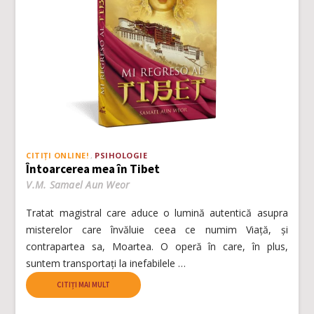
CITIȚI ONLINE!
PSIHOLOGIE
Întoarcerea mea în Tibet
V.M. Samael Aun Weor
Tratat magistral care aduce o lumină autentică asupra
misterelor care învăluie ceea ce numim Viață, și
contrapartea sa, Moartea. O operă în care, în plus,
suntem transportați la inefabilele …
CITIȚI MAI MULT