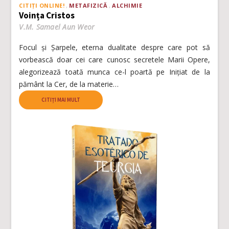
CITIȚI ONLINE!
METAFIZICĂ
ALCHIMIE
Voința Cristos
V.M. Samael Aun Weor
Focul și Șarpele, eterna dualitate despre care pot să
vorbească doar cei care cunosc secretele Marii Opere,
alegorizează toată munca ce-l poartă pe Inițiat de la
pământ la Cer, de la materie…
CITIȚI MAI MULT