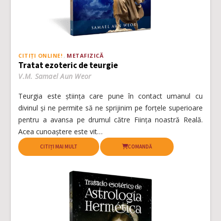
CITIȚI ONLINE!
METAFIZICĂ
Tratat ezoteric de teurgie
V.M. Samael Aun Weor
Teurgia este știința care pune în contact umanul cu
divinul și ne permite să ne sprijinim pe forțele superioare
pentru a avansa pe drumul către Ființa noastră Reală.
Acea cunoaștere este vit…
CITIȚI MAI MULT
COMANDĂ