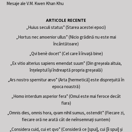
Mesaje ale V.M. Kwen Khan Khu
ARTICOLE RECENTE
„Huius seculi status” (Starea acestei epoci)
„Hortus nec amoenior ullus” (Nicio grădină nu este mai
încântătoare)
„Qvi benè docet” (Cel care îi învață bine)
„Ex vitio alterius sapiens emendat suum” (Din greșeala altuia,
înțeleptul își îndreaptă propria greșeală)
„Ars nostro spernitur ævo” (Arta [hermetică] este disprețuită în
epoca noastră)
„Homo interdum asperior fera” (Omul este mai feroce decât
fiara)
„Omnis dies, omnis hora, qvam nihil sumus, ostendit” (Fiecare zi,
fiecare oră ne arată cât de neînsemnați suntem)
„Considera cuid, cui et qvo” (Consideră ce [spui], cui [îi spui] și