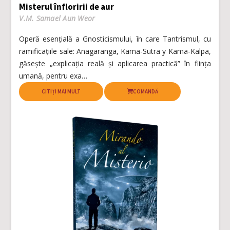
Misterul înfloririi de aur
V.M. Samael Aun Weor
Operă esențială a Gnosticismului, în care Tantrismul, cu
ramificațiile sale: Anagaranga, Kama-Sutra y Kama-Kalpa,
găsește „explicația reală și aplicarea practică” în ființa
umană, pentru exa…
CITIȚI MAI MULT
COMANDĂ