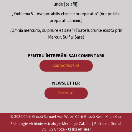
unde [te afli])
„Emblema 5 – Avri potabilis chimice praeparatio” (Aur potabil
preparat alchimic)
„Omnia mercurio, sulphure et sale” (Toate lucrurile există prin
Mercur, Sulf și Sare)
PENTRU ÎNTREBĂRI SAU COMENTARII
CONTACTEAZĂ-NE
NEWSLETTER
ÎNSCRIE-TE
© 2026 Cărți Gnoză Samael Aun Weor, Cărți Gnoză Kwen Khan Khu.
Psihologie Alchimie Astrologie Meditație Cabala | Portal de Gnoză
VOPUS Gnoză -
Citiți online!