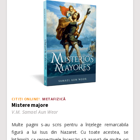
CITIȚI ONLINE!
METAFIZICĂ
Mistere majore
V.M. Samael Aun Weor
Multe pagini s-au scris pentru a înțelege remarcabila
figură a lui Isus din Nazaret. Cu toate acestea, se
întâmplă ca respectivele încercări să ajungă de multe ori