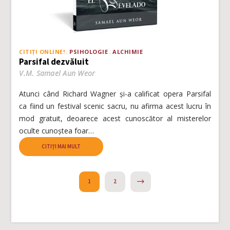
CITIȚI ONLINE!
PSIHOLOGIE
ALCHIMIE
Parsifal dezvăluit
V.M. Samael Aun Weor
Atunci când Richard Wagner și-a calificat opera Parsifal
ca fiind un festival scenic sacru, nu afirma acest lucru în
mod gratuit, deoarece acest cunoscător al misterelor
oculte cunoștea foar…
CITIȚI MAI MULT
NEXT
1
2