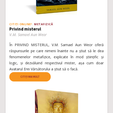
CITIȚI ONLINE!
METAFIZICĂ
Privind misterul
V.M. Samael Aun Weor
În PRIVIND MISTERUL, V.M. Samael Aun Weor oferă
răspunsurile pe care nimeni înainte nu a știut să le dea
fenomenelor metafizice, explicate în mod științific și
logic, și dezvăluind respectivul mister, așa cum doar
Avatarul Erei Vărsătorului a știut să o facă.
CITIȚI MAI MULT