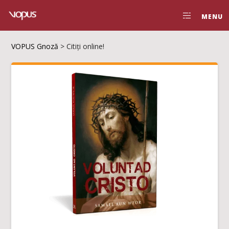
MENU
VOPUS Gnoză
>
Citiți online!