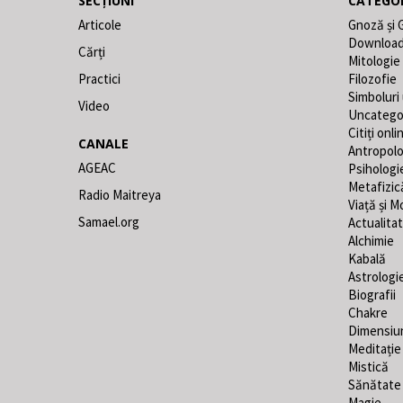
SECȚIUNI
CATEGOR
Articole
Gnoză și 
Downloa
Cărți
Mitologie
Practici
Filozofie
Simboluri
Video
Uncatego
Citiți onli
CANALE
Antropolo
AGEAC
Psihologi
Metafizic
Radio Maitreya
Viață și M
Samael.org
Actualita
Alchimie
Kabală
Astrologi
Biografii
Chakre
Dimensiu
Meditație
Mistică
Sănătate
Magie