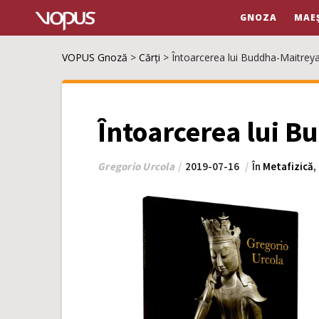
GNOZA
MAE
VOPUS Gnoză
>
Cărți
>
Întoarcerea lui Buddha-Maitrey
Întoarcerea lui 
Gregorio Urcola
2019-07-16
În
Metafizică
,