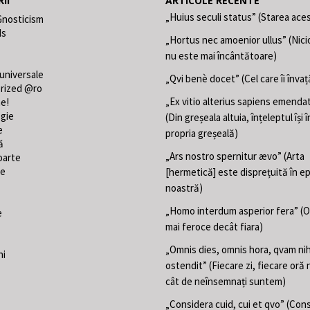
II
ARTICOLE RECENTE
„Huius seculi status” (Starea aces
Gnosticism
ds
„Hortus nec amoenior ullus” (Nici
nu este mai încântătoare)
 universale
„Qvi benè docet” (Cel care îi învaț
rized @ro
„Ex vitio alterius sapiens emend
ne!
gie
(Din greșeala altuia, înțeleptul își
e
propria greșeală)
ă
„Ars nostro spernitur ævo” (Arta
oarte
te
[hermetică] este disprețuită în e
noastră)
„Homo interdum asperior fera” (
e
mai feroce decât fiara)
„Omnis dies, omnis hora, qvam nih
ni
ostendit” (Fiecare zi, fiecare oră 
cât de neînsemnați suntem)
„Considera cuid, cui et qvo” (Con