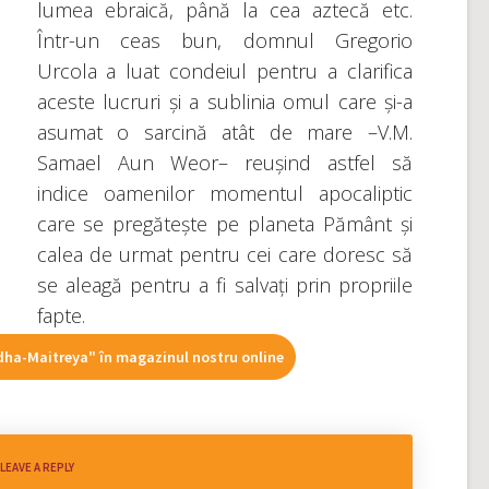
lumea ebraică, până la cea aztecă etc.
Într-un ceas bun, domnul Gregorio
Urcola a luat condeiul pentru a clarifica
aceste lucruri și a sublinia omul care și-a
asumat o sarcină atât de mare –V.M.
Samael Aun Weor– reușind astfel să
indice oamenilor momentul apocaliptic
care se pregătește pe planeta Pământ și
calea de urmat pentru cei care doresc să
se aleagă pentru a fi salvați prin propriile
fapte.
dha-Maitreya" în magazinul nostru online
LEAVE A REPLY