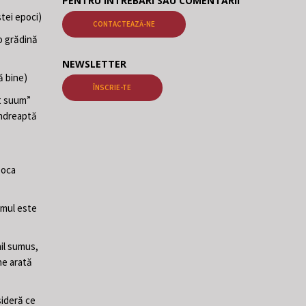
PENTRU ÎNTREBĂRI SAU COMENTARII
tei epoci)
CONTACTEAZĂ-NE
o grădină
NEWSLETTER
ă bine)
ÎNSCRIE-TE
at suum”
 îndreaptă
poca
Omul este
il sumus,
ne arată
sideră ce