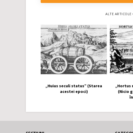
ALTE ARTICOLE 
„Huius seculi status” (Starea
„Hortus 
acestei epoci)
(Nicio 
î