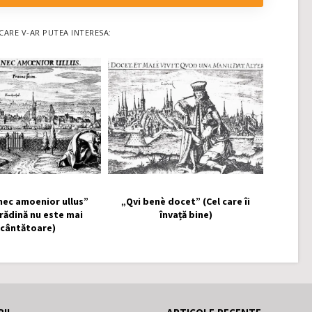
CARE V-AR PUTEA INTERESA:
nec amoenior ullus”
„Qvi benè docet” (Cel care îi
grădină nu este mai
învață bine)
ncântătoare)