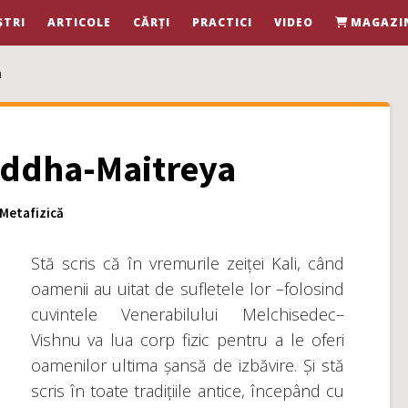
ȘTRI
ARTICOLE
CĂRȚI
PRACTICI
VIDEO
MAGAZI
a
Buddha-Maitreya
Metafizică
Stă scris că în vremurile zeiței Kali, când
oamenii au uitat de sufletele lor –folosind
cuvintele Venerabilului Melchisedec–
Vishnu va lua corp fizic pentru a le oferi
oamenilor ultima șansă de izbăvire. Și stă
scris în toate tradițiile antice, începând cu