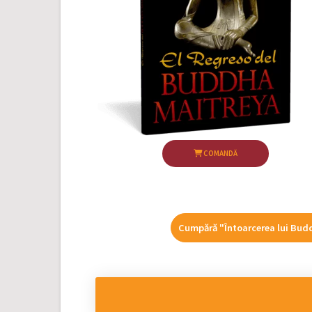
COMANDĂ
Cumpără "Întoarcerea lui Bud