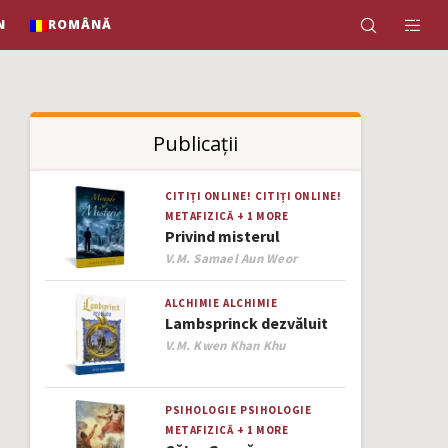
N
ROMÂNĂ
Publicații
CITIȚI ONLINE!
CITIȚI ONLINE!
METAFIZICĂ
+ 1 MORE
Privind misterul
Author
V.M. Samael Aun Weor
ALCHIMIE
ALCHIMIE
Lambsprinck dezvăluit
Author
V.M. Kwen Khan Khu
PSIHOLOGIE
PSIHOLOGIE
METAFIZICĂ
+ 1 MORE