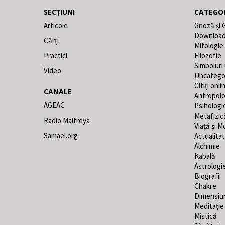
SECȚIUNI
CATEGOR
Articole
Gnoză și 
Downloa
Cărți
Mitologie
Practici
Filozofie
Simboluri
Video
Uncatego
Citiți onli
CANALE
Antropolo
AGEAC
Psihologi
Metafizic
Radio Maitreya
Viață și M
Samael.org
Actualita
Alchimie
Kabală
Astrologi
Biografii
Chakre
Dimensiu
Meditație
Mistică