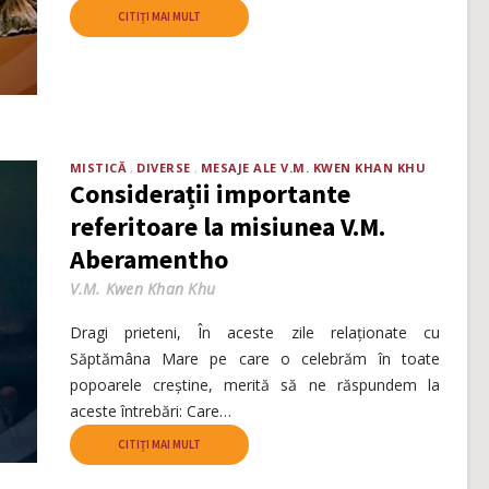
CITIȚI MAI MULT
MISTICĂ
DIVERSE
MESAJE ALE V.M. KWEN KHAN KHU
Considerații importante
referitoare la misiunea V.M.
Aberamentho
V.M. Kwen Khan Khu
Dragi prieteni, În aceste zile relaționate cu
Săptămâna Mare pe care o celebrăm în toate
popoarele creștine, merită să ne răspundem la
aceste întrebări: Care…
CITIȚI MAI MULT