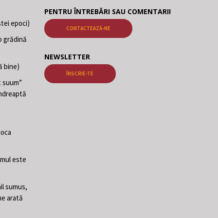
PENTRU ÎNTREBĂRI SAU COMENTARII
tei epoci)
CONTACTEAZĂ-NE
o grădină
NEWSLETTER
ă bine)
ÎNSCRIE-TE
at suum”
 îndreaptă
poca
Omul este
il sumus,
ne arată