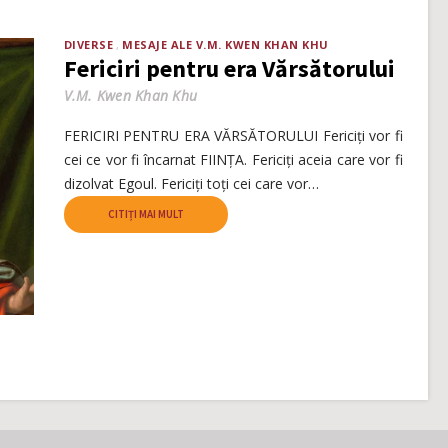
DIVERSE
MESAJE ALE V.M. KWEN KHAN KHU
Fericiri pentru era Vărsătorului
V.M. Kwen Khan Khu
FERICIRI PENTRU ERA VĂRSĂTORULUI Fericiți vor fi
cei ce vor fi încarnat FIINȚA. Fericiți aceia care vor fi
dizolvat Egoul. Fericiți toți cei care vor…
CITIȚI MAI MULT