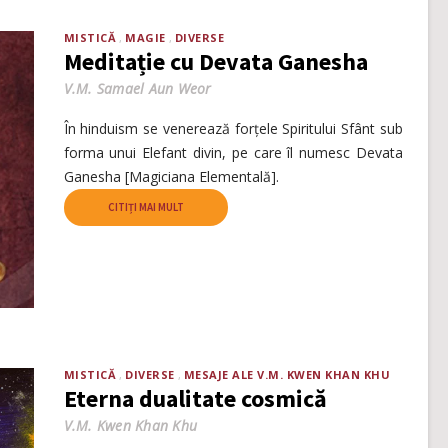
MISTICĂ
MAGIE
DIVERSE
Meditație cu Devata Ganesha
V.M. Samael Aun Weor
În hinduism se venerează forțele Spiritului Sfânt sub
forma unui Elefant divin, pe care îl numesc Devata
Ganesha [Magiciana Elementală].
CITIȚI MAI MULT
MISTICĂ
DIVERSE
MESAJE ALE V.M. KWEN KHAN KHU
Eterna dualitate cosmică
V.M. Kwen Khan Khu