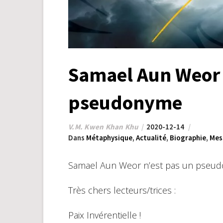
Samael Aun Weor 
pseudonyme
V.M. Kwen Khan Khu
2020-12-14
Dans
Métaphysique
,
Actualité
,
Biographie
,
Mes
Samael Aun Weor n’est pas un pseu
Très chers lecteurs/trices :
Paix Invérentielle !