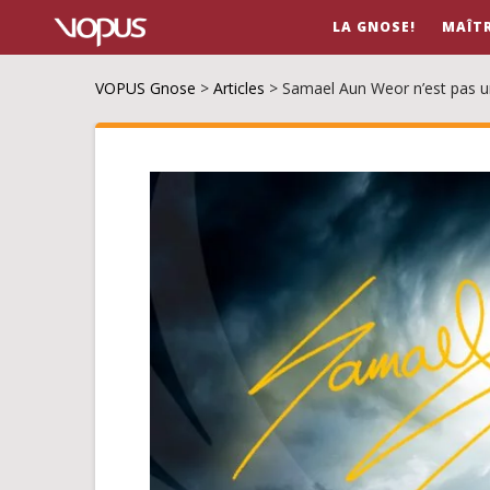
LA GNOSE!
MAÎT
VOPUS Gnose
>
Articles
>
Samael Aun Weor n’est pas 