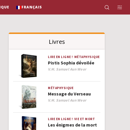
IQUE
FRANÇAIS
Livres
LIRE EN LIGNE !
MÉTAPHYSIQUE
Pistis Sophia dévoilée
Author
V.M. Samael Aun Weor
MÉTAPHYSIQUE
Message du Verseau
Author
V.M. Samael Aun Weor
LIRE EN LIGNE !
VIE ET MORT
Les énigmes de la mort