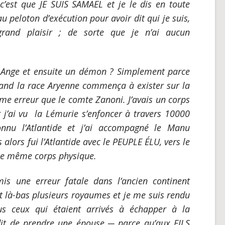
 c’est que JE SUIS SAMAEL et je le dis en toute
r au peloton d’exécution pour avoir dit qui je suis,
 grand plaisir ; de sorte que je n’ai aucun
n Ange et ensuite un démon ? Simplement parce
quand la race Aryenne commença à exister sur la
ême erreur que le comte Zanoni. J’avais un corps
r j’ai vu la Lémurie s’enfoncer à travers 10000
connu l’Atlantide et j’ai accompagné le Manu
alors fui l’Atlantide avec le PEUPLE
É
LU, vers le
s le même corps physique.
is une erreur fatale dans l’ancien continent
it là-bas plusieurs royaumes et je me suis rendu
s ceux qui étaient arrivés à échapper à la
rdit de prendre une épouse
─
parce qu’aux FILS