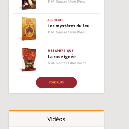
Author
V.M. Samael Aun Weor
ALCHIMIE
Les mystères du feu
Author
V.M. Samael Aun Weor
MÉTAPHYSIQUE
La rose ignée
Author
V.M. Samael Aun Weor
VOIR PLUS
Vidéos