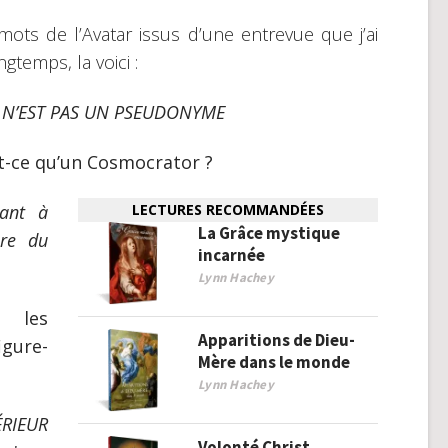
 mots de l’Avatar issus d’une entrevue que j’ai
gtemps, la voici :
N’EST PAS UN PSEUDONYME
st-ce qu’un Cosmocrator ?
nant à
LECTURES RECOMMANDÉES
La Grâce mystique
ore du
incarnée
Lynn Hachey
 les
Apparitions de Dieu-
igure-
Mère dans le monde
Lynn Hachey
ÉRIEUR
Volonté Christ