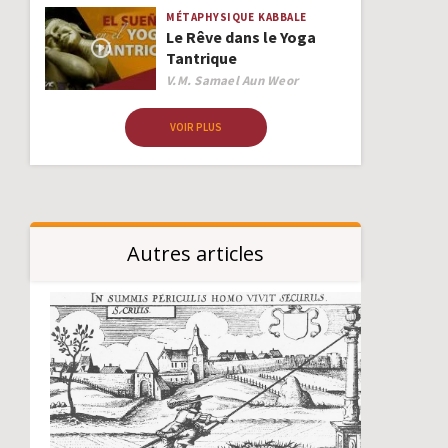
MÉTAPHYSIQUE
KABBALE
Le Rêve dans le Yoga
Tantrique
Author
V.M. Samael Aun Weor
VOIR PLUS
Autres articles