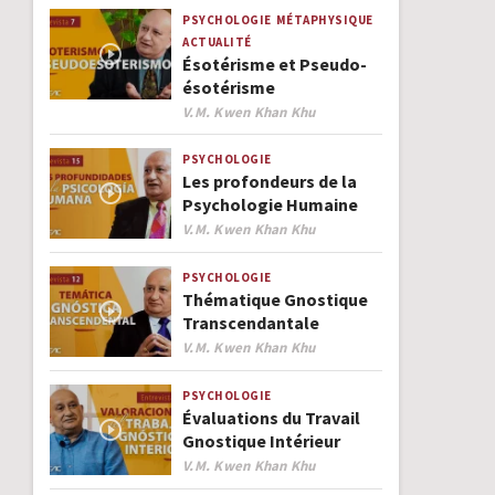
PSYCHOLOGIE
MÉTAPHYSIQUE
ACTUALITÉ
Ésotérisme et Pseudo-
ésotérisme
Author
V.M. Kwen Khan Khu
PSYCHOLOGIE
Les profondeurs de la
Psychologie Humaine
Author
V.M. Kwen Khan Khu
PSYCHOLOGIE
Thématique Gnostique
Transcendantale
Author
V.M. Kwen Khan Khu
PSYCHOLOGIE
Évaluations du Travail
Gnostique Intérieur
Author
V.M. Kwen Khan Khu