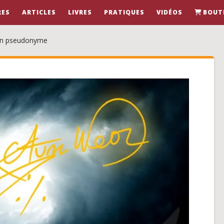
RES
ARTICLES
LIVRES
PRATIQUES
VIDÉOS
BOUT
un pseudonyme