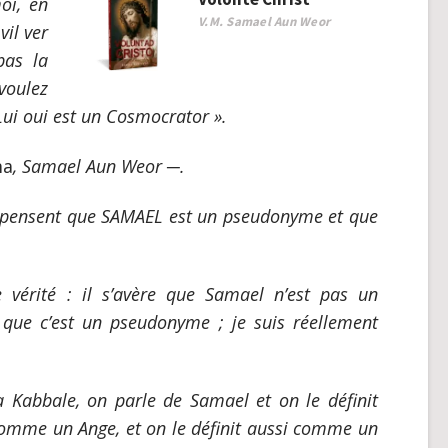
oi, en
V.M. Samael Aun Weor
vil ver
pas la
voulez
i oui est un Cosmocrator ».
ma
, Samael Aun Weor
─
.
 pensent que
SAMAEL
est un pseudonyme et que
 vérité : il s’avère que Samael n’est pas un
 que c’est un pseudonyme ; je suis réellement
 Kabbale, on parle de Samael et on le définit
omme un Ange, et on le définit aussi comme un