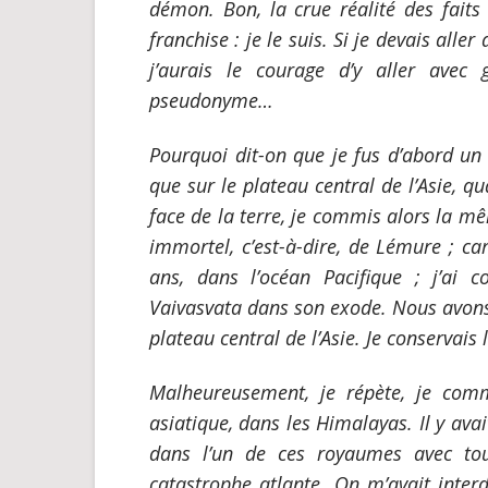
démon.
Bon, la crue réalité des faits
franchise : je le suis. Si je devais alle
j’aurais le courage d’y aller avec
pseudonyme…
Pourquoi dit-on que je fus d’abord u
que sur le plateau central de l’Asie, 
face de la terre, je commis alors la m
immortel, c’est-à-dire, de Lémure ; ca
ans, dans l’océan Pacifique ; j’ai 
Vaivasvata dans son exode. Nous avons 
plateau central de l’Asie. Je conservai
Malheureusement, je répète, je comm
asiatique, dans les Himalayas. Il y ava
dans l’un de ces royaumes avec tou
catastrophe atlante. On m’avait inte