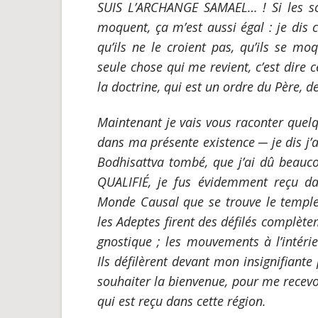
SUIS L’ARCHANGE SAMAEL… ! Si les sot
moquent, ça m’est aussi égal : je dis c
qu’ils ne le croient pas, qu’ils se mo
seule chose qui me revient, c’est dire 
la doctrine, qui est un ordre du Père, 
Maintenant je vais vous raconter quelq
dans ma présente existence
─
je dis j’
Bodhisattva tombé, que j’ai dû beauc
QUALIFI
É
, je fus évidemment reçu da
Monde Causal que se trouve le templ
les Adeptes firent des défilés complète
gnostique ; les mouvements à l’intéri
Ils défilèrent devant mon insignifian
souhaiter la bienvenue, pour me recevo
qui est reçu dans cette région.