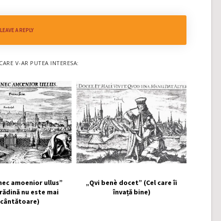
LEAVE A REPLY
CARE V-AR PUTEA INTERESA:
nec amoenior ullus”
„Qvi benè docet” (Cel care îi
grădină nu este mai
învață bine)
ncântătoare)