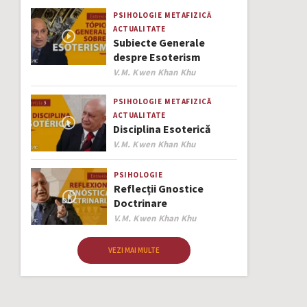
PSIHOLOGIE
METAFIZICĂ
ACTUALITATE
Subiecte Generale
despre Esoterism
Author
V.M. Kwen Khan Khu
PSIHOLOGIE
METAFIZICĂ
ACTUALITATE
Disciplina Esoterică
Author
V.M. Kwen Khan Khu
PSIHOLOGIE
Reflecții Gnostice
Doctrinare
Author
V.M. Kwen Khan Khu
VEZI MAI MULTE