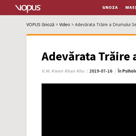
GNOZA
MAE
VOPUS Gnoză
>
Video
>
Adevărata Trăire a Drumului S
Adevărata Trăire 
V.M. Kwen Khan Khu
2019-07-16
În
Psihol