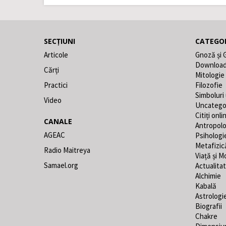
SECȚIUNI
CATEGOR
Articole
Gnoză și 
Downloa
Cărți
Mitologie
Practici
Filozofie
Simboluri
Video
Uncatego
Citiți onli
CANALE
Antropolo
AGEAC
Psihologi
Metafizic
Radio Maitreya
Viață și M
Samael.org
Actualita
Alchimie
Kabală
Astrologi
Biografii
Chakre