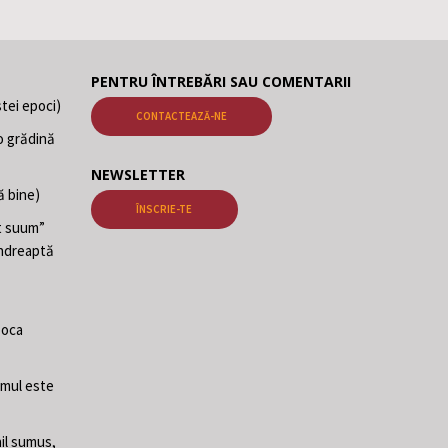
PENTRU ÎNTREBĂRI SAU COMENTARII
tei epoci)
CONTACTEAZĂ-NE
o grădină
NEWSLETTER
ă bine)
ÎNSCRIE-TE
at suum”
 îndreaptă
poca
Omul este
il sumus,