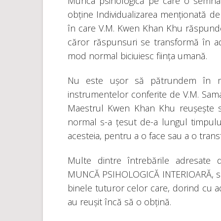
Munca psihologică pe care o semnal
obține Individualizarea menționată de 
în care V.M. Kwen Khan Khu răspunde l
căror răspunsuri se transformă în ad
mod normal biciuiesc ființa umană.
Nu este ușor să pătrundem în mie
instrumentelor conferite de V.M. Samae
Maestrul Kwen Khan Khu reușește să
normal s-a țesut de-a lungul timpului 
acesteia, pentru a o face sau a o tran
Multe dintre întrebările adresate 
MUNCĂ PSIHOLOGICĂ INTERIOARĂ, sun
binele tuturor celor care, dorind cu
au reușit încă să o obțină.