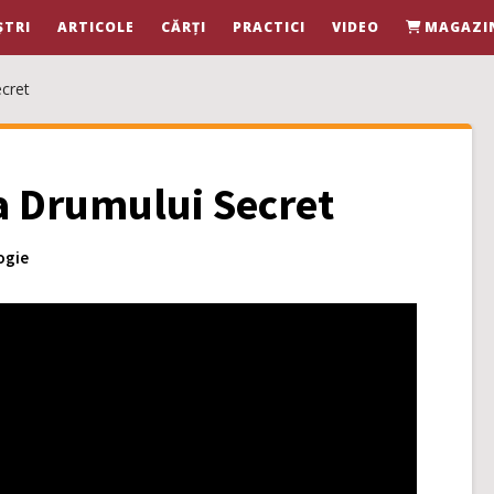
ȘTRI
ARTICOLE
CĂRȚI
PRACTICI
VIDEO
MAGAZI
ecret
a Drumului Secret
ogie