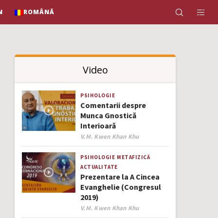
N
ROMÂNĂ
Video
PSIHOLOGIE
Comentarii despre
Munca Gnostică
Interioară
Author
V.M. Kwen Khan Khu
PSIHOLOGIE
METAFIZICĂ
ACTUALITATE
Prezentare la A Cincea
Evanghelie (Congresul
2019)
Author
V.M. Kwen Khan Khu