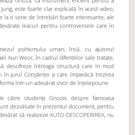
ează Gnoza, ca instrument eficient pentru a
Jung, este foarte clar explicată în acest video,
a o serie de întrebări foarte interesante, ale
evărate leacuri pentru controversele care în
zul psihismului uman, însă, cu ajutorul
l Aun Weor, în cadrul diferitelor sale tratate,
 descifreze întreaga structură care în mod
în jurul Conștiinței și care împiedică trezirea
sforma într-un adevărat izvor de înțelepciune.
de către studenții Gnozei, despre faimoasa
t dezvăluite în prezentul document, pentru
 adevărat să realizeze AUTO-DESCOPERIREA, nu