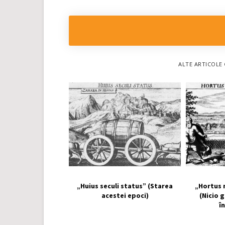
ALTE ARTICOLE 
„Huius seculi status” (Starea
„Hortus 
acestei epoci)
(Nicio 
î