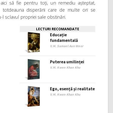
ci să fie pentru toți, un remediu așteptat,
totdeauna disperării care de multe ori se
l sclavul propriei sale obstinări.
LECTURI RECOMANDATE
Educație
fundamentală
V.M. Samael Aun Weor
Puterea umilinței
V.M. Kwen Khan Khu
Ego, esență și realitate
V.M. Kwen Khan Khu