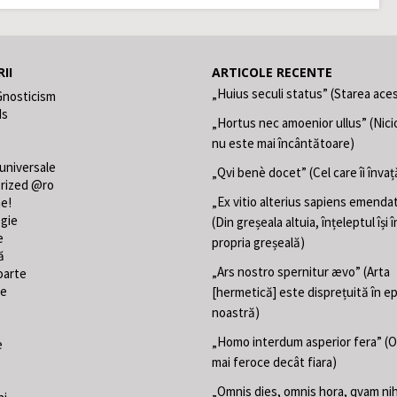
II
ARTICOLE RECENTE
„Huius seculi status” (Starea aces
Gnosticism
ds
„Hortus nec amoenior ullus” (Nici
nu este mai încântătoare)
 universale
„Qvi benè docet” (Cel care îi învaț
rized @ro
„Ex vitio alterius sapiens emend
ne!
gie
(Din greșeala altuia, înțeleptul își
e
propria greșeală)
ă
„Ars nostro spernitur ævo” (Arta
oarte
te
[hermetică] este disprețuită în e
noastră)
„Homo interdum asperior fera” (
e
mai feroce decât fiara)
„Omnis dies, omnis hora, qvam nih