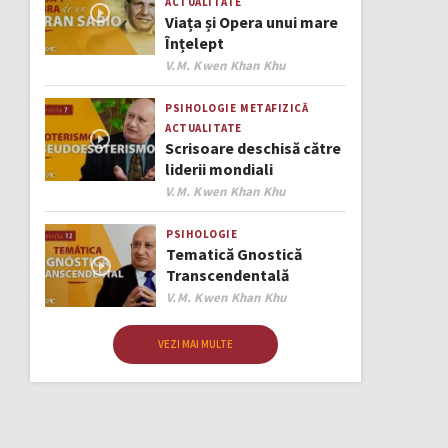
ACTUALITATE
Viața și Opera unui mare
Înțelept
Author
V.M. Kwen Khan Khu
PSIHOLOGIE
METAFIZICĂ
ACTUALITATE
Scrisoare deschisă către
liderii mondiali
Author
V.M. Kwen Khan Khu
PSIHOLOGIE
Tematică Gnostică
Transcendentală
Author
V.M. Kwen Khan Khu
VEZI MAI MULTE