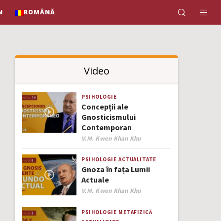
N
ROMÂNĂ
Video
PSIHOLOGIE
Concepții ale
Gnosticismului
Contemporan
Author
V.M. Kwen Khan Khu
PSIHOLOGIE
ACTUALITATE
Gnoza în fața Lumii
Actuale
Author
V.M. Kwen Khan Khu
PSIHOLOGIE
METAFIZICĂ