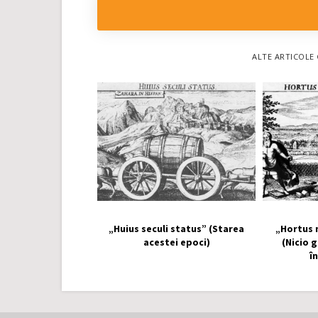
ALTE ARTICOLE 
„Huius seculi status” (Starea
„Hortus 
acestei epoci)
(Nicio 
î