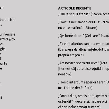
II
ARTICOLE RECENTE
„Huius seculi status” (Starea aces
Gnosticism
„Hortus nec amoenior ullus” (Nici
ds
nu este mai încântătoare)
 universale
„Qvi benè docet” (Cel care îi învaț
rized @ro
„Ex vitio alterius sapiens emend
ne!
gie
(Din greșeala altuia, înțeleptul își
e
propria greșeală)
ă
„Ars nostro spernitur ævo” (Arta
oarte
te
[hermetică] este disprețuită în e
noastră)
„Homo interdum asperior fera” (
e
mai feroce decât fiara)
„Omnis dies, omnis hora, qvam nih
ni
ostendit” (Fiecare zi, fiecare oră 
cât de neînsemnați suntem)