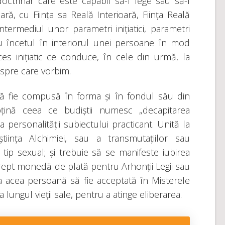
octrinar care este capabil să-l lege sau să-l
ră, cu Ființa sa Reală Interioară, Ființa Reală
ntermediul unor parametri inițiatici, parametri
cu încetul în interiorul unei persoane în mod
s inițiatic ce conduce, în cele din urmă, la
espre care vorbim.
 să fie compusă în forma și în fondul său din
țină ceea ce budiștii numesc „decapitarea
 personalității subiectului practicant. Unită la
tiința Alchimiei, sau a transmutațiilor sau
e tip sexual; și trebuie să se manifeste iubirea
rept monedă de plată pentru Arhonții Legii sau
a acea persoană să fie acceptată în Misterele
de-a lungul vieții sale, pentru a atinge eliberarea.