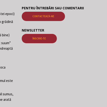
PENTRU ÎNTREBĂRI SAU COMENTARII
tei epoci)
CONTACTEAZĂ-NE
o grădină
NEWSLETTER
ă bine)
ÎNSCRIE-TE
at suum”
 îndreaptă
poca
Omul este
il sumus,
ne arată