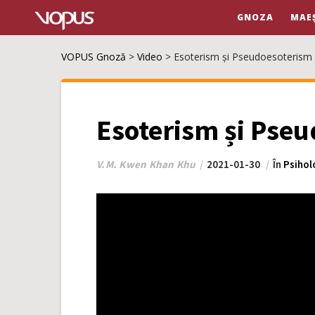
GNOZA
MAE
VOPUS Gnoză
>
Video
>
Esoterism și Pseudoesoterism
Esoterism și Pse
V.M. Kwen Khan Khu
2021-01-30
În
Psihol