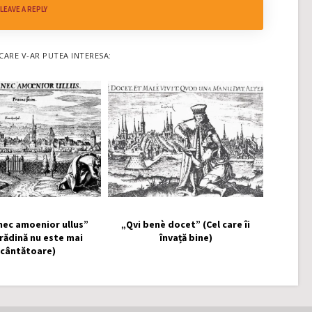
LEAVE A REPLY
CARE V-AR PUTEA INTERESA:
nec amoenior ullus”
„Qvi benè docet” (Cel care îi
grădină nu este mai
învață bine)
ncântătoare)