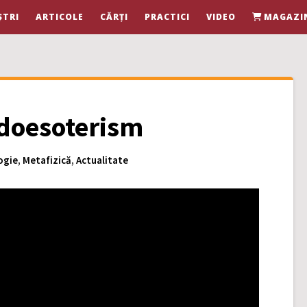
ȘTRI
ARTICOLE
CĂRȚI
PRACTICI
VIDEO
MAGAZI
udoesoterism
ogie
,
Metafizică
,
Actualitate