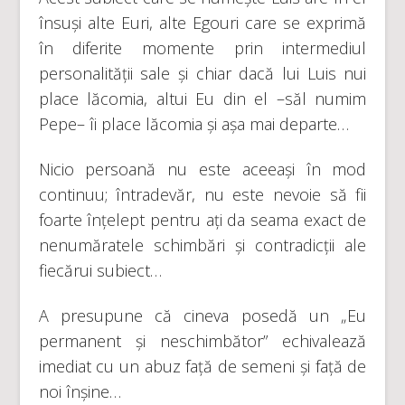
însuși alte Euri, alte Egouri care se exprimă
în diferite momente prin intermediul
personalității sale și chiar dacă lui Luis nui
place lăcomia, altui Eu din el –săl numim
Pepe– îi place lăcomia și așa mai departe…
Nicio persoană nu este aceeași în mod
continuu; întradevăr, nu este nevoie să fii
foarte înțelept pentru ați da seama exact de
nenumăratele schimbări și contradicții ale
fiecărui subiect…
A presupune că cineva posedă un „Eu
permanent și neschimbător” echivalează
imediat cu un abuz față de semeni și față de
noi înșine…