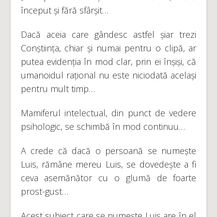
început și fără sfârșit…
Dacă aceia care gândesc astfel șiar trezi
Conștiința, chiar și numai pentru o clipă, ar
putea evidenția în mod clar, prin ei înșiși, că
umanoidul rațional nu este niciodată același
pentru mult timp…
Mamiferul intelectual, din punct de vedere
psihologic, se schimbă în mod continuu…
A crede că dacă o persoană se numește
Luis, rămâne mereu Luis, se dovedește a fi
ceva asemănător cu o glumă de foarte
prost-gust…
Acest subiect care se numește Luis are în el