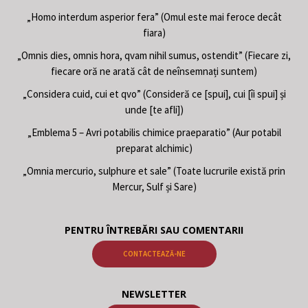
„Homo interdum asperior fera” (Omul este mai feroce decât
fiara)
„Omnis dies, omnis hora, qvam nihil sumus, ostendit” (Fiecare zi,
fiecare oră ne arată cât de neînsemnați suntem)
„Considera cuid, cui et qvo” (Consideră ce [spui], cui [îi spui] și
unde [te afli])
„Emblema 5 – Avri potabilis chimice praeparatio” (Aur potabil
preparat alchimic)
„Omnia mercurio, sulphure et sale” (Toate lucrurile există prin
Mercur, Sulf și Sare)
PENTRU ÎNTREBĂRI SAU COMENTARII
CONTACTEAZĂ-NE
NEWSLETTER