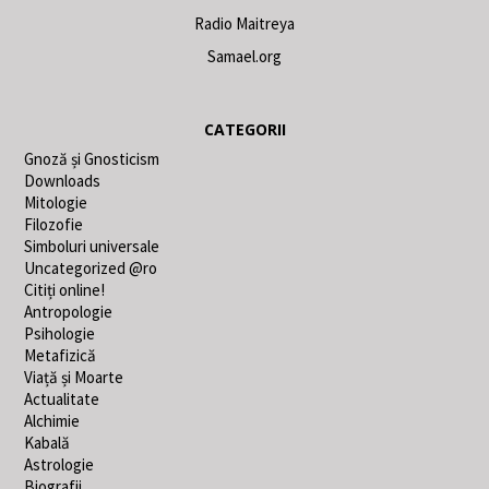
Radio Maitreya
Samael.org
CATEGORII
Gnoză și Gnosticism
Downloads
Mitologie
Filozofie
Simboluri universale
Uncategorized @ro
Citiți online!
Antropologie
Psihologie
Metafizică
Viață și Moarte
Actualitate
Alchimie
Kabală
Astrologie
Biografii