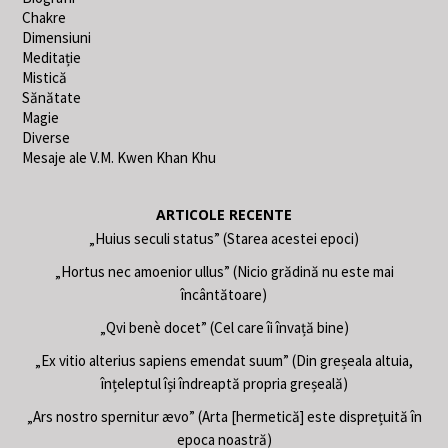
Chakre
Dimensiuni
Meditație
Mistică
Sănătate
Magie
Diverse
Mesaje ale V.M. Kwen Khan Khu
ARTICOLE RECENTE
„Huius seculi status” (Starea acestei epoci)
„Hortus nec amoenior ullus” (Nicio grădină nu este mai
încântătoare)
„Qvi benè docet” (Cel care îi învață bine)
„Ex vitio alterius sapiens emendat suum” (Din greșeala altuia,
înțeleptul își îndreaptă propria greșeală)
„Ars nostro spernitur ævo” (Arta [hermetică] este disprețuită în
epoca noastră)