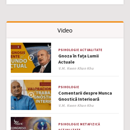
Video
PSIHOLOGIE
ACTUALITATE
Gnoza în fața Lumii
Actuale
Author
V.M. Kwen Khan Khu
PSIHOLOGIE
Comentarii despre Munca
Gnostică Interioară
Author
V.M. Kwen Khan Khu
PSIHOLOGIE
METAFIZICĂ
ACTUALITATE