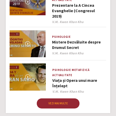
Prezentare la A Cincea
Evanghelie (Congresul
2019)
Author
V.M. Kwen Khan Khu
PSIHOLOGIE
Mistere Dezvăluite despre
Drumul Secret
Author
V.M. Kwen Khan Khu
PSIHOLOGIE
METAFIZICĂ
ACTUALITATE
Viața și Opera unui mare
Înțelept
Author
V.M. Kwen Khan Khu
VEZI MAI MULTE