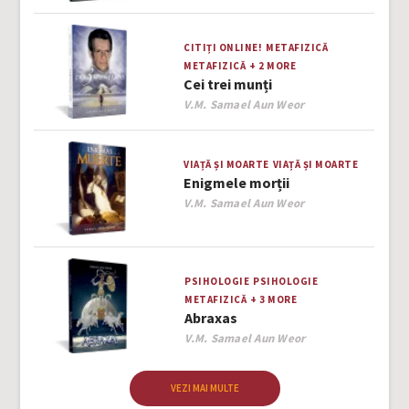
CITIȚI ONLINE!
METAFIZICĂ
METAFIZICĂ
+ 2 MORE
Cei trei munți
Author
V.M. Samael Aun Weor
VIAȚĂ ȘI MOARTE
VIAȚĂ ȘI MOARTE
Enigmele morții
Author
V.M. Samael Aun Weor
PSIHOLOGIE
PSIHOLOGIE
METAFIZICĂ
+ 3 MORE
Abraxas
Author
V.M. Samael Aun Weor
VEZI MAI MULTE