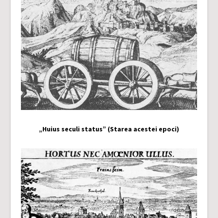
„Huius seculi status” (Starea acestei epoci)