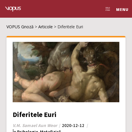
MENU
VOPUS Gnoză
>
Articole
>
Diferitele Euri
Diferitele Euri
V.M. Samael Aun Weor
2020-12-12
În
Psihologie
,
Metafizică