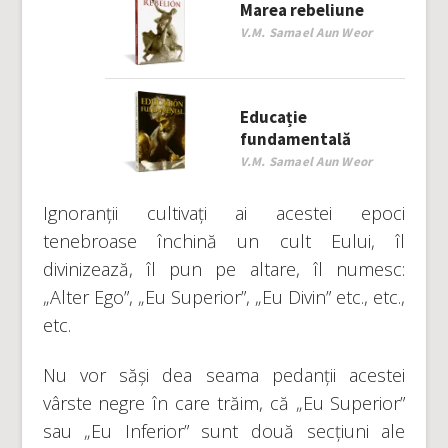
Marea rebeliune
V.M. Samael Aun Weor
Educație
fundamentală
V.M. Samael Aun Weor
Ignoranții cultivați ai acestei epoci
tenebroase închină un cult Eului, îl
divinizează, îl pun pe altare, îl numesc:
„Alter Ego”, „Eu Superior”, „Eu Divin” etc., etc.,
etc.
Nu vor săși dea seama pedanții acestei
vârste negre în care trăim, că „Eu Superior”
sau „Eu Inferior” sunt două secțiuni ale