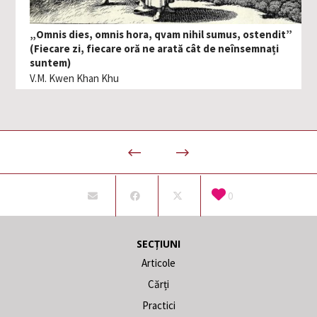
„Omnis dies, omnis hora, qvam nihil sumus, ostendit”
(Fiecare zi, fiecare oră ne arată cât de neînsemnați
suntem)
V.M. Kwen Khan Khu
0
SECȚIUNI
Articole
Cărți
Practici