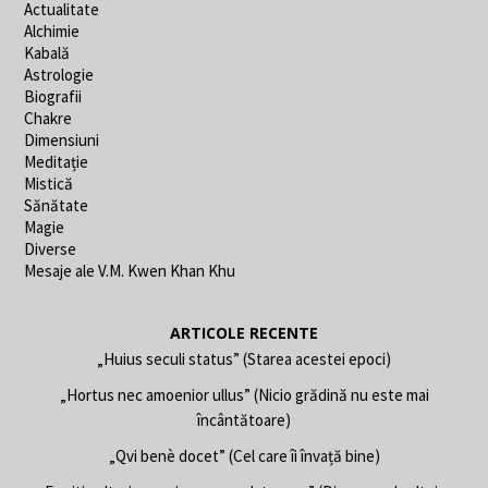
Actualitate
Alchimie
Kabală
Astrologie
Biografii
Chakre
Dimensiuni
Meditație
Mistică
Sănătate
Magie
Diverse
Mesaje ale V.M. Kwen Khan Khu
ARTICOLE RECENTE
„Huius seculi status” (Starea acestei epoci)
„Hortus nec amoenior ullus” (Nicio grădină nu este mai
încântătoare)
„Qvi benè docet” (Cel care îi învață bine)