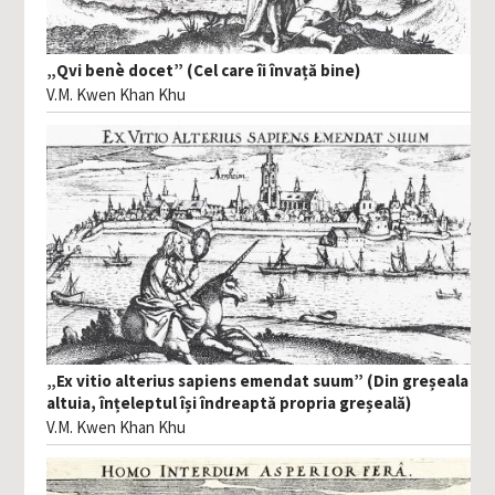
„Qvi benè docet” (Cel care îi învață bine)
V.M. Kwen Khan Khu
„Ex vitio alterius sapiens emendat suum” (Din greșeala
altuia, înțeleptul își îndreaptă propria greșeală)
V.M. Kwen Khan Khu