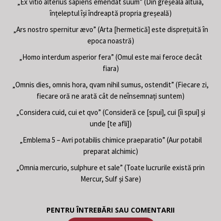
„Ex vitio alterius sapiens emendat suum” (Din greșeala altuia,
înțeleptul își îndreaptă propria greșeală)
„Ars nostro spernitur ævo” (Arta [hermetică] este disprețuită în
epoca noastră)
„Homo interdum asperior fera” (Omul este mai feroce decât
fiara)
„Omnis dies, omnis hora, qvam nihil sumus, ostendit” (Fiecare zi,
fiecare oră ne arată cât de neînsemnați suntem)
„Considera cuid, cui et qvo” (Consideră ce [spui], cui [îi spui] și
unde [te afli])
„Emblema 5 – Avri potabilis chimice praeparatio” (Aur potabil
preparat alchimic)
„Omnia mercurio, sulphure et sale” (Toate lucrurile există prin
Mercur, Sulf și Sare)
PENTRU ÎNTREBĂRI SAU COMENTARII