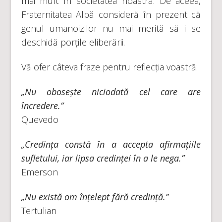
mai mult în societatea noastră. De aceea,
Fraternitatea Albă consideră în prezent că
genul umanoizilor nu mai merită să i se
deschidă porțile eliberării.
Vă ofer câteva fraze pentru reflecția voastră:
„Nu obosește niciodată cel care are
încredere.”
Quevedo
„Credința constă în a accepta afirmațiile
sufletului, iar lipsa credinței în a le nega.”
Emerson
„Nu există om înțelept fără credință.”
Tertulian