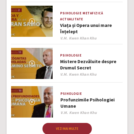
PSIHOLOGIE
METAFIZICĂ
ACTUALITATE
Viața și Opera unui mare
Înțelept
Author
V.M. Kwen Khan Khu
PSIHOLOGIE
Mistere Dezvăluite despre
Drumul Secret
Author
V.M. Kwen Khan Khu
PSIHOLOGIE
Profunzimile Psihologiei
Umane
Author
V.M. Kwen Khan Khu
VEZI MAI MULTE