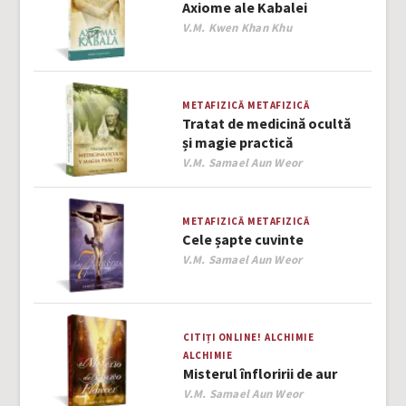
Axiome ale Kabalei
Author
V.M. Kwen Khan Khu
METAFIZICĂ
METAFIZICĂ
Tratat de medicină ocultă
și magie practică
Author
V.M. Samael Aun Weor
METAFIZICĂ
METAFIZICĂ
Cele șapte cuvinte
Author
V.M. Samael Aun Weor
CITIȚI ONLINE!
ALCHIMIE
ALCHIMIE
Misterul înfloririi de aur
Author
V.M. Samael Aun Weor