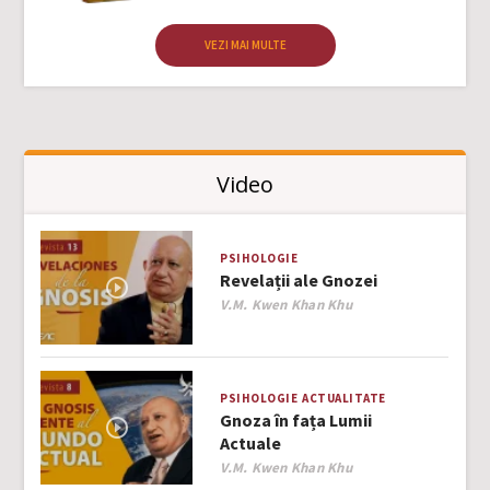
VEZI MAI MULTE
Video
PSIHOLOGIE
Revelații ale Gnozei
Author
V.M. Kwen Khan Khu
PSIHOLOGIE
ACTUALITATE
Gnoza în fața Lumii
Actuale
Author
V.M. Kwen Khan Khu