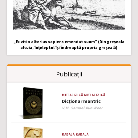
„Ex vitio alterius sapiens emendat suum” (Din greșeala
altuia, înțeleptul își îndreaptă propria greșeală)
Publicații
METAFIZICĂ
METAFIZICĂ
Dicționar mantric
Author
V.M. Samael Aun Weor
KABALĂ
KABALĂ