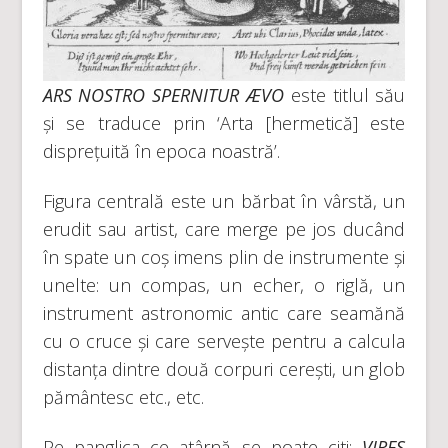
ARS NOSTRO SPERNITUR ÆVO
este titlul său
și se traduce prin ‘Arta [hermetică] este
disprețuită în epoca noastră’.
Figura centrală este un bărbat în vârstă, un
erudit sau artist, care merge pe jos ducând
în spate un coș imens plin de instrumente și
unelte: un compas, un echer, o riglă, un
instrument astronomic antic care seamănă
cu o cruce și care servește pentru a calcula
distanța dintre două corpuri cerești, un glob
pământesc etc., etc.
Pe panglica ce atârnă se poate citi:
VIRES