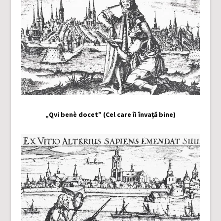
„Qvi benè docet” (Cel care îi învață bine)