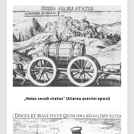
„Huius seculi status” (Starea acestei epoci)