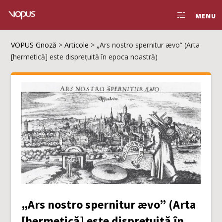
MENU
VOPUS Gnoză
>
Articole
>
„Ars nostro spernitur ævo” (Arta
[hermetică] este disprețuită în epoca noastră)
„Ars nostro spernitur ævo” (Arta
[hermetică] este disprețuită în