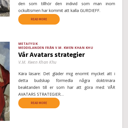
den som tillhör den individ som man inom
ockultismen har kommit att kalla GURDIEFF.
READ MORE
METAFYSIK
MEDDELANDEN FRÅN V.M. KWEN KHAN KHU
Vår Avatars strategier
V.M. Kwen Khan Khu
Kära läsare: Det gläder mig enormt mycket att i
detta budskap förmedla några doktrinära
beaktanden till er som har att göra med: VÅR
AVATARS STRATEGIER…
READ MORE