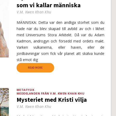
som vi kallar människa
V.M. Kwen Khan Khu
MÄNNISKA: Detta var den andliga storhet som du
hade när du blev skapad till avbild av och i likhet
med Universums Stora Arkitekt. Då var du Adam
Kadmon, androgyn och försedd med ordets makt.
Varken vulkanerna, eller haven, eller de
jordbävningar som fick vår planet att skälva kunde
stå emot dig
READ MORE
METAFYSIK
MEDDELANDEN FRÅN V.M. KWEN KHAN KHU
Mysteriet med Kristi vilja
V.M. Kwen Khan Khu