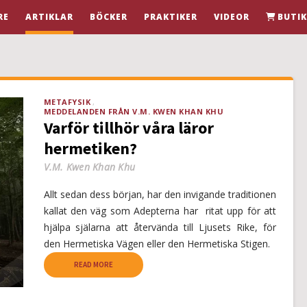
RE
ARTIKLAR
BÖCKER
PRAKTIKER
VIDEOR
BUTI
METAFYSIK
MEDDELANDEN FRÅN V.M. KWEN KHAN KHU
Varför tillhör våra läror
hermetiken?
V.M. Kwen Khan Khu
Allt sedan dess början, har den invigande traditionen
kallat den väg som Adepterna har ritat upp för att
hjälpa själarna att återvända till Ljusets Rike, för
den Hermetiska Vägen eller den Hermetiska Stigen.
READ MORE