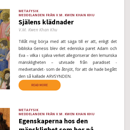
METAFYSIK
MEDDELANDEN FRÅN V.M. KWEN KHAN KHU
Själens klädnader
V.M. Kwen Khan Khu
Tillåt mig börja med att säga till er att, enligt det
bibliska Genesis blev det edeniska paret Adam och
Eva – vilka i själva verket allegoriserar den lemuriska
mänskligheten – utvisade från paradiset -
medvetandet- som de åtnjöt, för att de hade begått
den så kallade ARVSYNDEN.
READ MORE
METAFYSIK
MEDDELANDEN FRÅN V.M. KWEN KHAN KHU
Egenskaperna hos den
mänsklighet som bor på