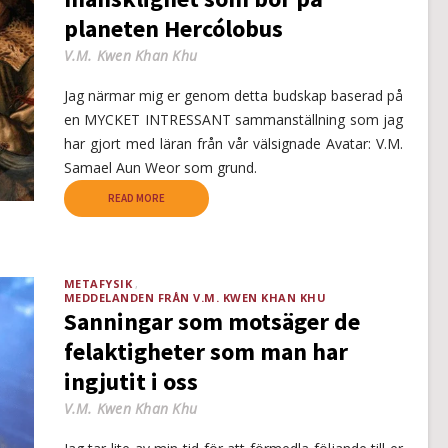
planeten Hercólobus
V.M. Kwen Khan Khu
Jag närmar mig er genom detta budskap baserad på
en MYCKET INTRESSANT sammanställning som jag
har gjort med läran från vår välsignade Avatar: V.M.
Samael Aun Weor som grund.
READ MORE
METAFYSIK
MEDDELANDEN FRÅN V.M. KWEN KHAN KHU
Sanningar som motsäger de
felaktigheter som man har
ingjutit i oss
V.M. Kwen Khan Khu