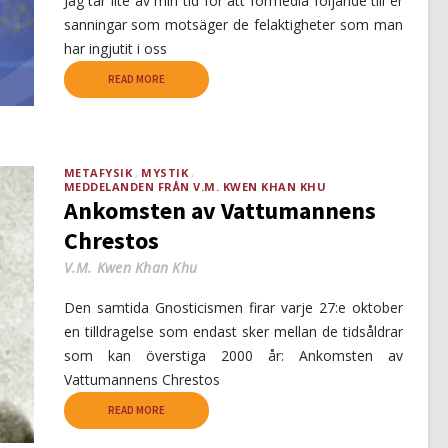
Jag tar lite av min tid för att förmedla följande till er
sanningar som motsäger de felaktigheter som man
har ingjutit i oss
READ MORE
METAFYSIK
MYSTIK
MEDDELANDEN FRÅN V.M. KWEN KHAN KHU
Ankomsten av Vattumannens
Chrestos
V.M. Kwen Khan Khu
Den samtida Gnosticismen firar varje 27:e oktober
en tilldragelse som endast sker mellan de tidsåldrar
som kan överstiga 2000 år: Ankomsten av
Vattumannens Chrestos
READ MORE