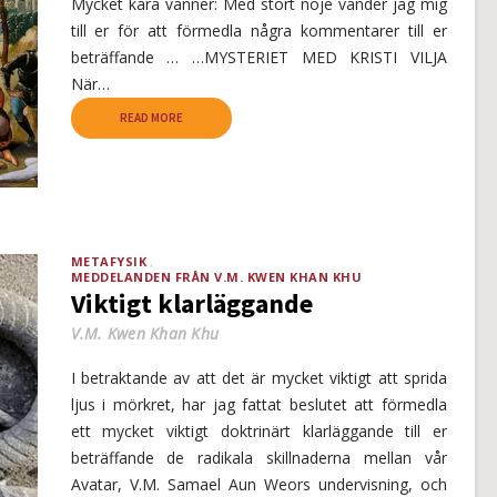
Mycket kära vänner: Med stort nöje vänder jag mig
till er för att förmedla några kommentarer till er
beträffande … …MYSTERIET MED KRISTI VILJA
När…
READ MORE
METAFYSIK
MEDDELANDEN FRÅN V.M. KWEN KHAN KHU
Viktigt klarläggande
V.M. Kwen Khan Khu
I betraktande av att det är mycket viktigt att sprida
ljus i mörkret, har jag fattat beslutet att förmedla
ett mycket viktigt doktrinärt klarläggande till er
beträffande de radikala skillnaderna mellan vår
Avatar, V.M. Samael Aun Weors undervisning, och