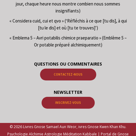
jour, chaque heure nous montre combien nous sommes
insignifiants)
« Considera cuid, cui et qvo » (‘Réfléchis à ce que [tu dis], à qui
[tu le dis] et où [tu te trouves]’)
« Emblema 5 – Avri potabilis chimice praeparatio » (Emblème 5 –
Or potable préparé alchimiquement)
QUESTIONS OU COMMENTAIRES
CONTACTEZ-NOUS
NEWSLETTER
INSCRIVEZ-VOUS
© 2026 Livres Gnose Samael Aun Weor, ivres Gnose Kwen Khan Khu.
Psychologie Alchimie Astrologie Méditation Kabbale | Portal de Gnose