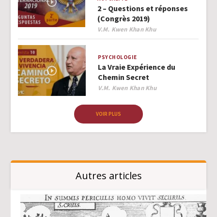
2 – Questions et réponses
(Congrès 2019)
Author
V.M. Kwen Khan Khu
PSYCHOLOGIE
La Vraie Expérience du
Chemin Secret
Author
V.M. Kwen Khan Khu
VOIR PLUS
Autres articles