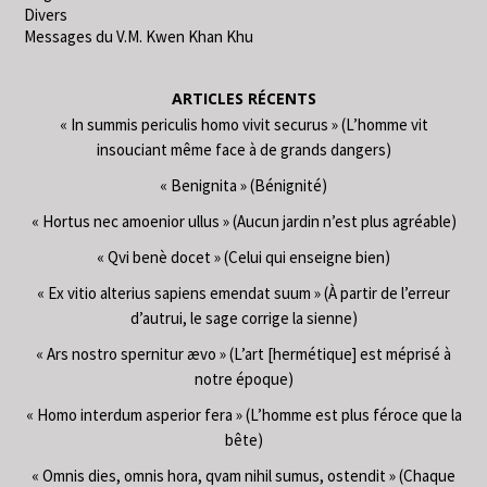
Divers
Messages du V.M. Kwen Khan Khu
ARTICLES RÉCENTS
« In summis periculis homo vivit securus » (L’homme vit
insouciant même face à de grands dangers)
« Benignita » (Bénignité)
« Hortus nec amoenior ullus » (Aucun jardin n’est plus agréable)
« Qvi benè docet » (Celui qui enseigne bien)
« Ex vitio alterius sapiens emendat suum » (À partir de l’erreur
d’autrui, le sage corrige la sienne)
« Ars nostro spernitur ævo » (L’art [hermétique] est méprisé à
notre époque)
« Homo interdum asperior fera » (L’homme est plus féroce que la
bête)
« Omnis dies, omnis hora, qvam nihil sumus, ostendit » (Chaque