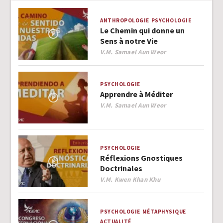
ANTHROPOLOGIE
PSYCHOLOGIE
Le Chemin qui donne un
Sens à notre Vie
Author
V.M. Samael Aun Weor
PSYCHOLOGIE
Apprendre à Méditer
Author
V.M. Samael Aun Weor
PSYCHOLOGIE
Réflexions Gnostiques
Doctrinales
Author
V.M. Kwen Khan Khu
PSYCHOLOGIE
MÉTAPHYSIQUE
ACTUALITÉ