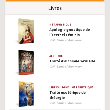
Livres
MÉTAPHYSIQUE
Apologie gnostique de
l’Éternel Féminin
Author
V.M. Samael Aun Weor
ALCHIMIE
Traité d’alchimie sexuelle
Author
V.M. Samael Aun Weor
LIRE EN LIGNE !
MÉTAPHYSIQUE
Traité ésotérique de
théurgie
Author
V.M. Samael Aun Weor