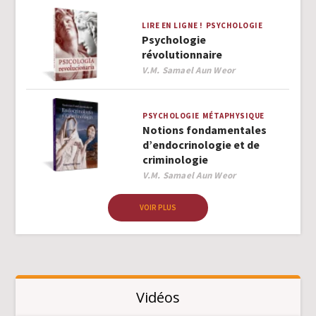
LIRE EN LIGNE !
PSYCHOLOGIE
Psychologie
révolutionnaire
Author
V.M. Samael Aun Weor
PSYCHOLOGIE
MÉTAPHYSIQUE
Notions fondamentales
d’endocrinologie et de
criminologie
Author
V.M. Samael Aun Weor
VOIR PLUS
Vidéos