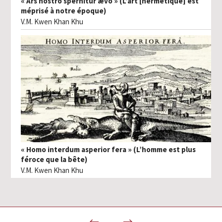
« Ars nostro spernitur ævo » (L’art [hermétique] est
méprisé à notre époque)
V.M. Kwen Khan Khu
« Homo interdum asperior fera » (L’homme est plus
féroce que la bête)
V.M. Kwen Khan Khu