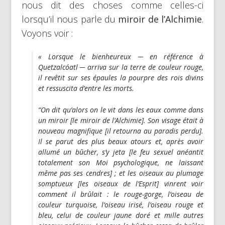
nous dit des choses comme celles-ci
lorsqu’il nous parle du
miroir de l’Alchimie
.
Voyons voir :
« Lorsque le bienheureux ─ en référence à
Quetzalcóatl ─ arriva sur la terre de couleur rouge,
il revêtit sur ses épaules la pourpre des rois divins
et ressuscita d’entre les morts.
“On dit qu’alors on le vit dans les eaux comme dans
un miroir [
le miroir de l’Alchimie
]. Son visage était à
nouveau magnifique [il retourna au paradis perdu].
Il se parut des plus beaux atours et, après avoir
allumé un bûcher, s’y jeta [le feu sexuel anéantit
totalement son Moi psychologique, ne laissant
même pas ses cendres] ; et les oiseaux au plumage
somptueux [les oiseaux de l’Esprit] vinrent voir
comment il brûlait : le rouge-gorge, l’oiseau de
couleur turquoise, l’oiseau irisé, l’oiseau rouge et
bleu, celui de couleur jaune doré et mille autres