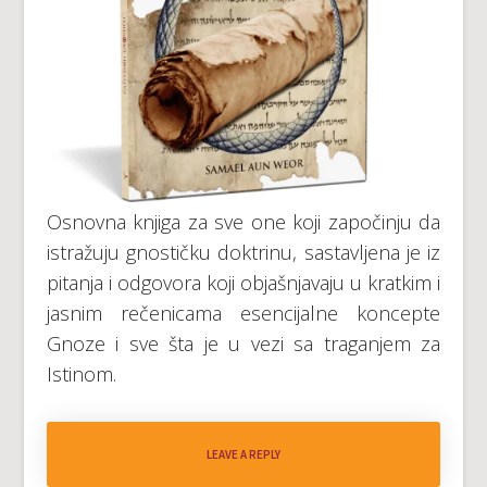
Osnovna knjiga za sve one koji započinju da
istražuju gnostičku doktrinu, sastavljena je iz
pitanja i odgovora koji objašnjavaju u kratkim i
jasnim rečenicama esencijalne koncepte
Gnoze i sve šta je u vezi sa traganjem za
Istinom.
LEAVE A REPLY