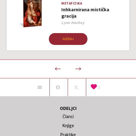
METAFIZIKA
Inhkarnirana mistička
gracija
Author
Lynn Hachey
GLEDAJ
0
ODELJCI
Članci
Knjige
Praktike