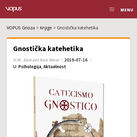
MENU
VOPUS Gnoza
>
Knjige
>
Gnostička katehetika
Gnostička katehetika
V.M. Samael Aun Weor
2019-07-16
U:
Psihologija
,
Aktuelnost