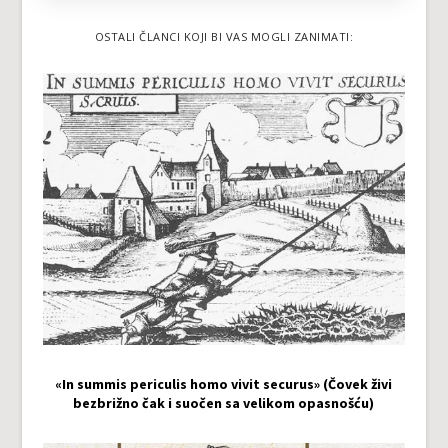
OSTALI ČLANCI KOJI BI VAS MOGLI ZANIMATI:
«In summis periculis homo vivit securus» (Čovek živi
bezbrižno čak i suočen sa velikom opasnošću)