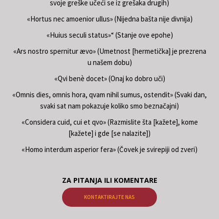
svoje greške učeći se iz grešaka drugih)
«Hortus nec amoenior ullus» (Nijedna bašta nije divnija)
«Huius seculi status»“ (Stanje ove epohe)
«Ars nostro spernitur ævo» (Umetnost [hermetička] je prezrena
u našem dobu)
«Qvi benè docet» (Onaj ko dobro uči)
«Omnis dies, omnis hora, qvam nihil sumus, ostendit» (Svaki dan,
svaki sat nam pokazuje koliko smo beznačajni)
«Considera cuid, cui et qvo» (Razmislite šta [kažete], kome
[kažete] i gde [se nalazite])
«Homo interdum asperior fera» (Čovek je svirepiji od zveri)
ZA PITANJA ILI KOMENTARE
KONTAKTIRAJTE NAS