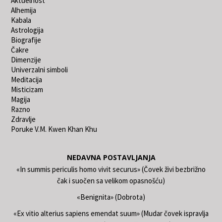
Aktuelnost
Alhemija
Kabala
Astrologija
Biografije
Čakre
Dimenzije
Univerzalni simboli
Meditacija
Misticizam
Magija
Razno
Zdravlje
Poruke V.M. Kwen Khan Khu
NEDAVNA POSTAVLJANJA
«In summis periculis homo vivit securus» (Čovek živi bezbrižno
čak i suočen sa velikom opasnošću)
«Benignita» (Dobrota)
«Ex vitio alterius sapiens emendat suum» (Mudar čovek ispravlja