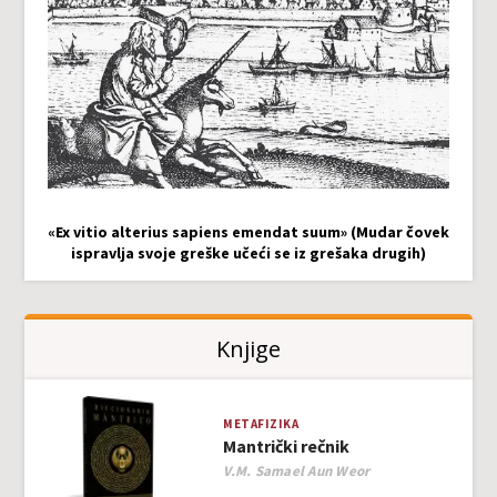
«Ex vitio alterius sapiens emendat suum» (Mudar čovek
ispravlja svoje greške učeći se iz grešaka drugih)
Knjige
METAFIZIKA
Mantrički rečnik
Author
V.M. Samael Aun Weor