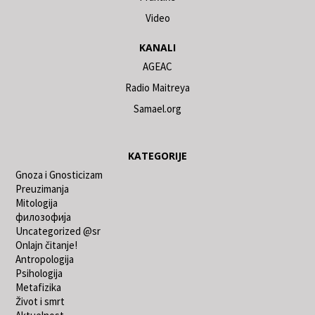
Video
KANALI
AGEAC
Radio Maitreya
Samael.org
KATEGORIJE
Gnoza i Gnosticizam
Preuzimanja
Mitologija
филозофија
Uncategorized @sr
Onlajn čitanje!
Antropologija
Psihologija
Metafizika
Život i smrt