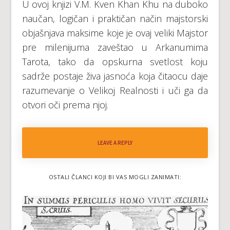
U ovoj knjizi V.M. Kven Khan Khu na duboko
naučan, logičan i praktičan način majstorski
objašnjava maksime koje je ovaj veliki Majstor
pre milenijuma zaveštao u Arkanumima
Tarota, tako da opskurna svetlost koju
sadrže postaje živa jasnoća koja čitaocu daje
razumevanje o Velikoj Realnosti i uči ga da
otvori oči prema njoj.
LEAVE A REPLY
OSTALI ČLANCI KOJI BI VAS MOGLI ZANIMATI: