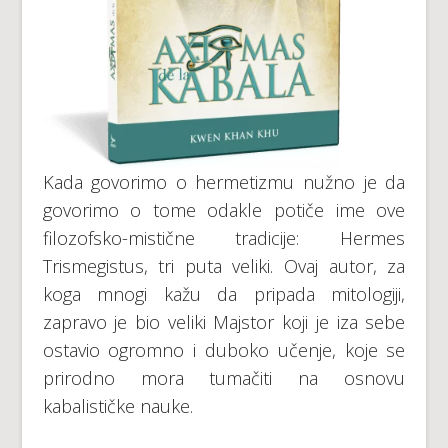
Kada govorimo o hermetizmu nužno je da
govorimo o tome odakle potiče ime ove
filozofsko-mistične tradicije: Hermes
Trismegistus, tri puta veliki. Ovaj autor, za
koga mnogi kažu da pripada mitologiji,
zapravo je bio veliki Majstor koji je iza sebe
ostavio ogromno i duboko učenje, koje se
prirodno mora tumačiti na osnovu
kabalističke nauke.