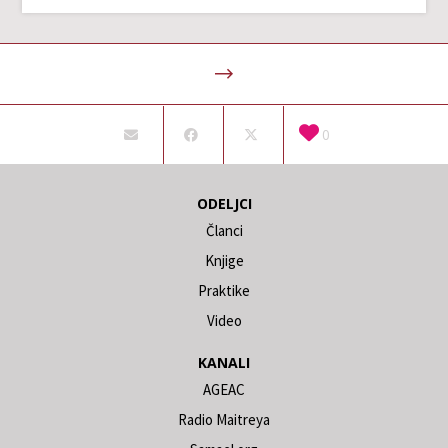
0
ODELJCI
Članci
Knjige
Praktike
Video
KANALI
AGEAC
Radio Maitreya