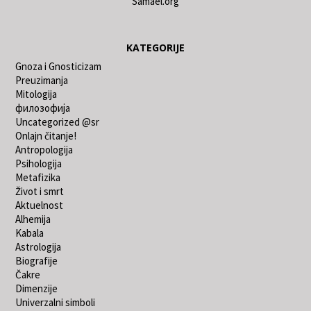
Samael.org
KATEGORIJE
Gnoza i Gnosticizam
Preuzimanja
Mitologija
филозофија
Uncategorized @sr
Onlajn čitanje!
Antropologija
Psihologija
Metafizika
Život i smrt
Aktuelnost
Alhemija
Kabala
Astrologija
Biografije
Čakre
Dimenzije
Univerzalni simboli