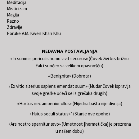
Meditacija
Misticizam
Magija
Razno
Zdravlje
Poruke V.M. Kwen Khan Khu
NEDAVNA POSTAVLJANJA
«In summis periculis homo vivit securus» (Čovek živi bezbrižno
čak i suočen sa velikom opasnošću)
«Benignita» (Dobrota)
«Ex vitio alterius sapiens emendat suum» (Mudar čovek ispravlja
svoje greške učeći se iz grešaka drugih)
«Hortus nec amoenior ullus» (Nijedna bašta nije divnija)
«Huius seculi status»“ (Stanje ove epohe)
«Ars nostro spernitur ævo» (Umetnost [hermetička] je prezrena
u našem dobu)