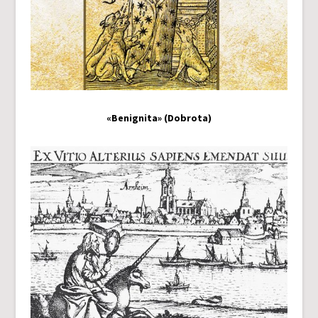
«Benignita» (Dobrota)