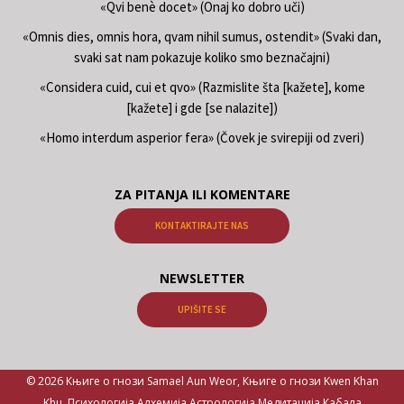
«Qvi benè docet» (Onaj ko dobro uči)
«Omnis dies, omnis hora, qvam nihil sumus, ostendit» (Svaki dan,
svaki sat nam pokazuje koliko smo beznačajni)
«Considera cuid, cui et qvo» (Razmislite šta [kažete], kome
[kažete] i gde [se nalazite])
«Homo interdum asperior fera» (Čovek je svirepiji od zveri)
ZA PITANJA ILI KOMENTARE
KONTAKTIRAJTE NAS
NEWSLETTER
UPIŠITE SE
© 2026 Књиге о гнози Samael Aun Weor, Књиге о гнози Kwen Khan
Khu. Психологија Алхемија Астрологија Медитација Кабала