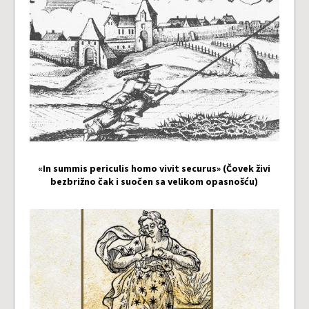
«In summis periculis homo vivit securus» (Čovek živi
bezbrižno čak i suočen sa velikom opasnošću)