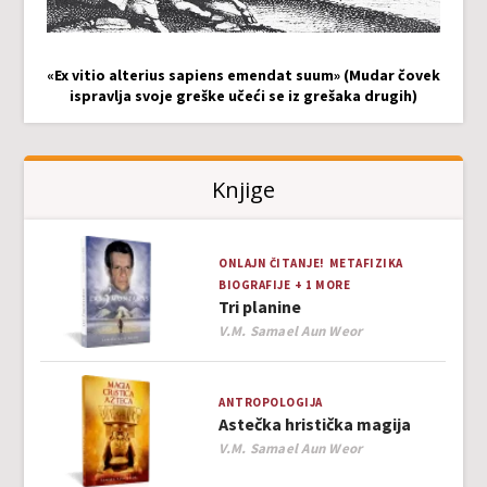
«Ex vitio alterius sapiens emendat suum» (Mudar čovek
ispravlja svoje greške učeći se iz grešaka drugih)
Knjige
ONLAJN ČITANJE!
METAFIZIKA
BIOGRAFIJE
+ 1 MORE
Tri planine
Author
V.M. Samael Aun Weor
ANTROPOLOGIJA
Astečka hristička magija
Author
V.M. Samael Aun Weor