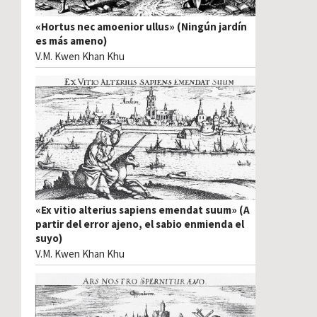
«Hortus nec amoenior ullus» (Ningún jardín
es más ameno)
V.M. Kwen Khan Khu
«Ex vitio alterius sapiens emendat suum» (A
partir del error ajeno, el sabio enmienda el
suyo)
V.M. Kwen Khan Khu