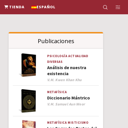
TIENDA
ESPAÑOL
Publicaciones
PSICOLOGÍA
ACTUALIDAD
DIVERSAS
Análisis de nuestra
existencia
Author
V.M. Kwen Khan Khu
METAFÍSICA
Diccionario Mántrico
Author
V.M. Samael Aun Weor
METAFÍSICA
MISTICISMO