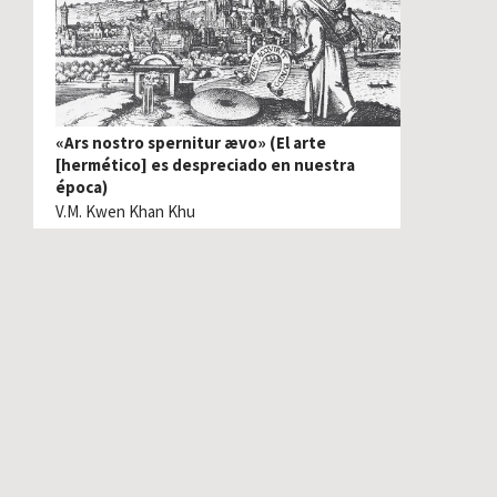
«Ars nostro spernitur ævo» (El arte
[hermético] es despreciado en nuestra
época)
V.M. Kwen Khan Khu