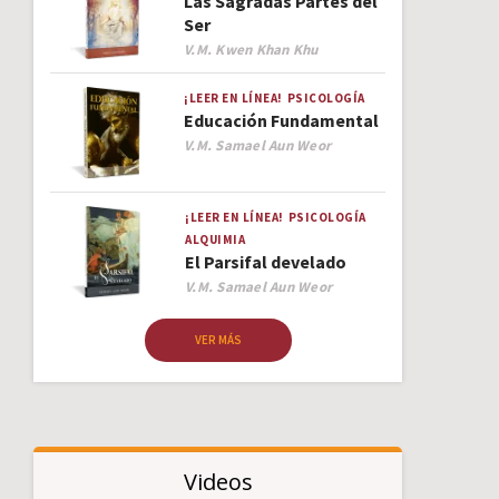
Las Sagradas Partes del
Ser
Author
V.M. Kwen Khan Khu
¡LEER EN LÍNEA!
PSICOLOGÍA
Educación Fundamental
Author
V.M. Samael Aun Weor
¡LEER EN LÍNEA!
PSICOLOGÍA
ALQUIMIA
El Parsifal develado
Author
V.M. Samael Aun Weor
VER MÁS
Videos