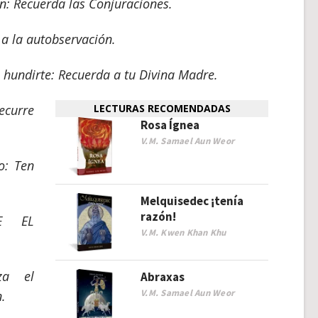
n: Recuerda las Conjuraciones.
a la autobservación.
hundirte: Recuerda a tu Divina Madre.
ecurre
LECTURAS RECOMENDADAS
Rosa Ígnea
V.M. Samael Aun Weor
o: Ten
Melquisedec ¡tenía
razón!
VE EL
V.M. Kwen Khan Khu
za el
Abraxas
V.M. Samael Aun Weor
.