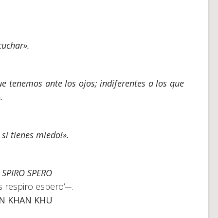
cuchar».
e tenemos ante los ojos; indiferentes a los que
.
 si tienes miedo!».
SPIRO SPERO
s respiro espero’─.
N KHAN KHU