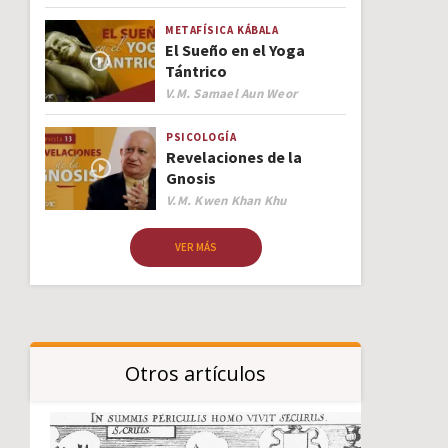
METAFÍSICA
KÁBALA
El Sueño en el Yoga
Tántrico
Author
V.M. Samael Aun Weor
PSICOLOGÍA
Revelaciones de la
Gnosis
Author
V.M. Kwen Khan Khu
VER MÁS
Otros artículos