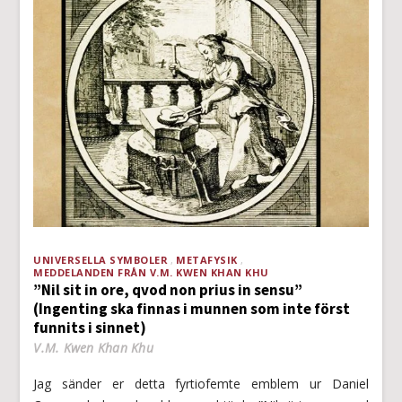
UNIVERSELLA SYMBOLER
METAFYSIK
MEDDELANDEN FRÅN V.M. KWEN KHAN KHU
”Nil sit in ore, qvod non prius in sensu”
(Ingenting ska finnas i munnen som inte först
funnits i sinnet)
V.M. Kwen Khan Khu
Jag sänder er detta fyrtiofemte emblem ur Daniel