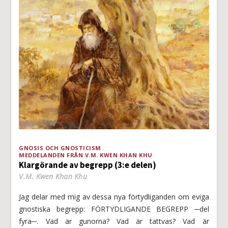
GNOSIS OCH GNOSTICISM
MEDDELANDEN FRÅN V.M. KWEN KHAN KHU
Klargörande av begrepp (3:e delen)
V.M. Kwen Khan Khu
Jag delar med mig av dessa nya förtydliganden om eviga
gnostiska begrepp: FÖRTYDLIGANDE BEGREPP ─del
fyra─. Vad är gunorna? Vad är tattvas? Vad är