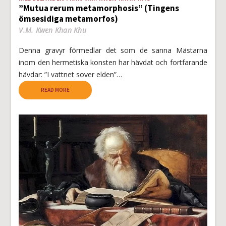
”Mutua rerum metamorphosis” (Tingens
ömsesidiga metamorfos)
V.M. Kwen Khan Khu
Denna gravyr förmedlar det som de sanna Mästarna
inom den hermetiska konsten har hävdat och fortfarande
hävdar: ”I vattnet sover elden”…
READ MORE