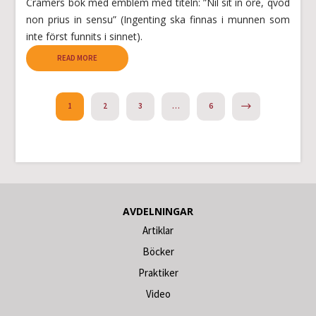
Cramers bok med emblem med titeln: ”Nil sit in ore, qvod
non prius in sensu” (Ingenting ska finnas i munnen som
inte först funnits i sinnet).
READ MORE
NEXT
1
2
3
…
6
AVDELNINGAR
Artiklar
Böcker
Praktiker
Video