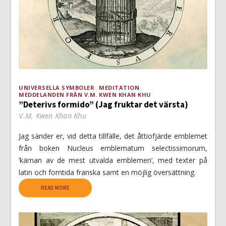
UNIVERSELLA SYMBOLER
MEDITATION
MEDDELANDEN FRÅN V.M. KWEN KHAN KHU
”Deterivs formido” (Jag fruktar det värsta)
V.M. Kwen Khan Khu
Jag sänder er, vid detta tillfälle, det åttiofjärde emblemet
från boken Nucleus emblematum selectissimorum,
’kärnan av de mest utvalda emblemen’, med texter på
latin och forntida franska samt en möjlig översättning.
READ MORE