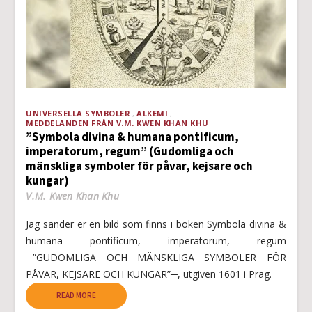
UNIVERSELLA SYMBOLER
ALKEMI
MEDDELANDEN FRÅN V.M. KWEN KHAN KHU
”Symbola divina & humana pontificum,
imperatorum, regum” (Gudomliga och
mänskliga symboler för påvar, kejsare och
kungar)
V.M. Kwen Khan Khu
Jag sänder er en bild som finns i boken Symbola divina &
humana pontificum, imperatorum, regum
─”GUDOMLIGA OCH MÄNSKLIGA SYMBOLER FÖR
PÅVAR, KEJSARE OCH KUNGAR”─, utgiven 1601 i Prag.
READ MORE