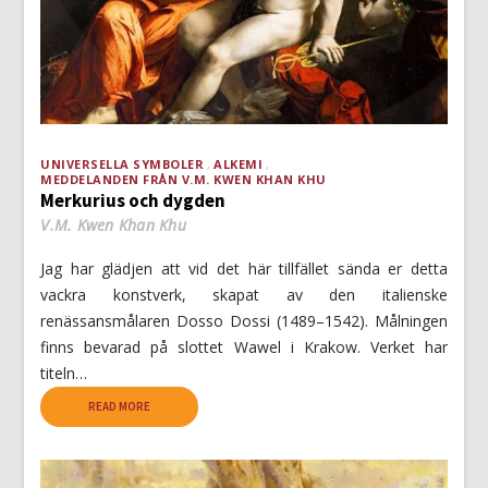
UNIVERSELLA SYMBOLER
ALKEMI
MEDDELANDEN FRÅN V.M. KWEN KHAN KHU
Merkurius och dygden
V.M. Kwen Khan Khu
Jag har glädjen att vid det här tillfället sända er detta
vackra konstverk, skapat av den italienske
renässansmålaren Dosso Dossi (1489–1542). Målningen
finns bevarad på slottet Wawel i Krakow. Verket har
titeln…
READ MORE