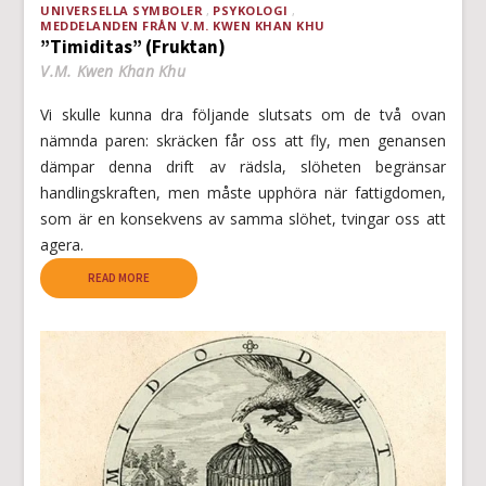
UNIVERSELLA SYMBOLER
PSYKOLOGI
MEDDELANDEN FRÅN V.M. KWEN KHAN KHU
”Timiditas” (Fruktan)
V.M. Kwen Khan Khu
Vi skulle kunna dra följande slutsats om de två ovan
nämnda paren: skräcken får oss att fly, men genansen
dämpar denna drift av rädsla, slöheten begränsar
handlingskraften, men måste upphöra när fattigdomen,
som är en konsekvens av samma slöhet, tvingar oss att
agera.
READ MORE