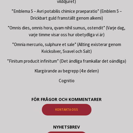
vilddjuret)
”Emblema 5 – Avri potabilis chimice praeparatio” (Emblem 5 –
Drickbart guld framställt genom alkemi)
”Omnis dies, omnis hora, qvam nihil sumus, ostendit” (Varje dag,
varje timme visar oss hur obetydliga vi är)
”Omnia mercurio, sulphure et sale” (Allting existerar genom
Kvicksilver, Svavel och Salt)
”Finitum producit infinitum” (Det ändliga framkallar det oändliga)
Klargörande av begrepp (4:e delen)
Cognitio
FÖR FRÅGOR OCH KOMMENTARER
KONTAKTA OSS
NYHETSBREV