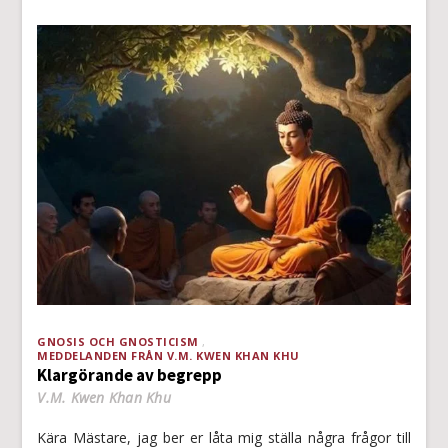
GNOSIS OCH GNOSTICISM
MEDDELANDEN FRÅN V.M. KWEN KHAN KHU
Klargörande av begrepp
V.M. Kwen Khan Khu
Kära Mästare, jag ber er låta mig ställa några frågor till