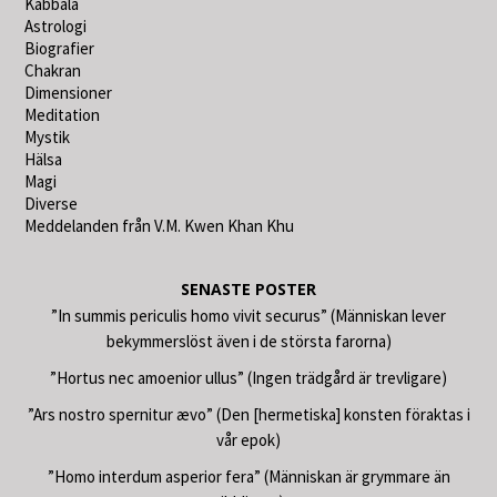
Kabbala
Astrologi
Biografier
Chakran
Dimensioner
Meditation
Mystik
Hälsa
Magi
Diverse
Meddelanden från V.M. Kwen Khan Khu
SENASTE POSTER
”In summis periculis homo vivit securus” (Människan lever
bekymmerslöst även i de största farorna)
”Hortus nec amoenior ullus” (Ingen trädgård är trevligare)
”Ars nostro spernitur ævo” (Den [hermetiska] konsten föraktas i
vår epok)
”Homo interdum asperior fera” (Människan är grymmare än