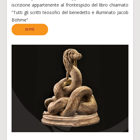
iscrizione appartenente al frontespizio del libro chiamato
“Tutti gli scritti teosofici del benedetto e illuminato Jacob
Böhme”
DI PIÙ