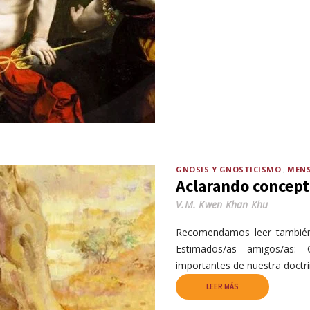
GNOSIS Y GNOSTICISMO
MENS
Aclarando concept
V.M. Kwen Khan Khu
Recomendamos leer también
Estimados/as amigos/as:
importantes de nuestra doc
LEER MÁS