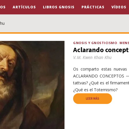
OS
ARTÍCULOS
LIBROS GNOSIS
PRÁCTICAS
VÍDEOS
Khu
GNOSIS Y GNOSTICISMO
MENS
Aclarando concept
V.M. Kwen Khan Khu
Os comparto estas nuevas a
ACLARANDO CONCEPTOS ─cua
tattvas? ¿Qué es el firmament
¿Qué es el Totemismo?
LEER MÁS