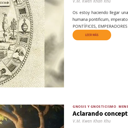
V.M. Kwen Khan Khu
Os estoy haciendo llegar un
humana pontificum, impera
PONTÍFICES, EMPERADORES Y 
LEER MÁS
GNOSIS Y GNOSTICISMO
MENS
Aclarando concep
V.M. Kwen Khan Khu