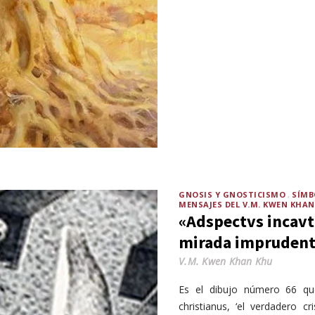
GNOSIS Y GNOSTICISMO
SÍMB
MENSAJES DEL V.M. KWEN KHA
«Adspectvs incavti
mirada imprudent
V.M. Kwen Khan Khu
Es el dibujo número 66 que 
christianus, ‘el verdadero cri