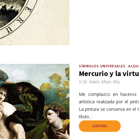
SÍMBOLOS UNIVERSALES
ALQU
Mercurio y la virt
V.M. Kwen Khan Khu
Me complazco en haceros l
artística realizada por el pi
La pintura se conserva en el C
título…
LEER MÁS