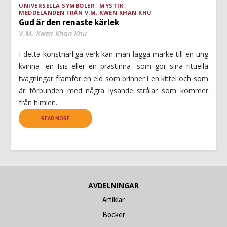
UNIVERSELLA SYMBOLER
MYSTIK
MEDDELANDEN FRÅN V.M. KWEN KHAN KHU
Gud är den renaste kärlek
V.M. Kwen Khan Khu
I detta konstnärliga verk kan man lägga märke till en ung
kvinna -en Isis eller en prästinna -som gör sina rituella
tvagningar framför en eld som brinner i en kittel och som
är förbunden med några lysande strålar som kommer
från himlen.
READ MORE
AVDELNINGAR
Artiklar
Böcker