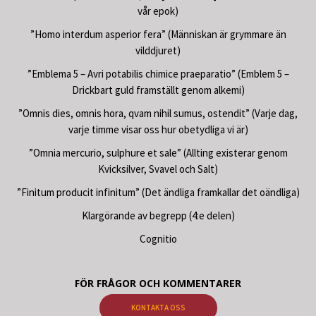
vår epok)
”Homo interdum asperior fera” (Människan är grymmare än
vilddjuret)
”Emblema 5 – Avri potabilis chimice praeparatio” (Emblem 5 –
Drickbart guld framställt genom alkemi)
”Omnis dies, omnis hora, qvam nihil sumus, ostendit” (Varje dag,
varje timme visar oss hur obetydliga vi är)
”Omnia mercurio, sulphure et sale” (Allting existerar genom
Kvicksilver, Svavel och Salt)
”Finitum producit infinitum” (Det ändliga framkallar det oändliga)
Klargörande av begrepp (4:e delen)
Cognitio
FÖR FRÅGOR OCH KOMMENTARER
KONTAKTA OSS