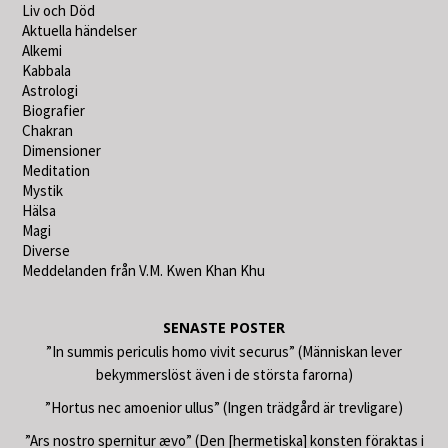
Liv och Död
Aktuella händelser
Alkemi
Kabbala
Astrologi
Biografier
Chakran
Dimensioner
Meditation
Mystik
Hälsa
Magi
Diverse
Meddelanden från V.M. Kwen Khan Khu
SENASTE POSTER
”In summis periculis homo vivit securus” (Människan lever
bekymmerslöst även i de största farorna)
”Hortus nec amoenior ullus” (Ingen trädgård är trevligare)
”Ars nostro spernitur ævo” (Den [hermetiska] konsten föraktas i