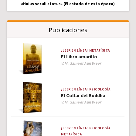
«Huius seculi status» (El estado de esta época)
Publicaciones
¡LEER EN LÍNEA!
METAFÍSICA
El Libro amarillo
Author
V.M. Samael Aun Weor
¡LEER EN LÍNEA!
PSICOLOGÍA
El Collar del Buddha
Author
V.M. Samael Aun Weor
¡LEER EN LÍNEA!
PSICOLOGÍA
METAFÍSICA