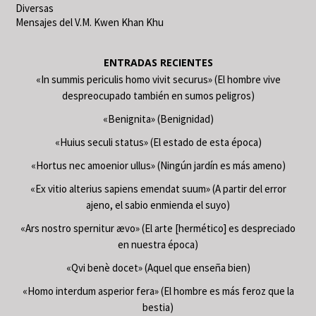
Diversas
Mensajes del V.M. Kwen Khan Khu
ENTRADAS RECIENTES
«In summis periculis homo vivit securus» (El hombre vive
despreocupado también en sumos peligros)
«Benignita» (Benignidad)
«Huius seculi status» (El estado de esta época)
«Hortus nec amoenior ullus» (Ningún jardín es más ameno)
«Ex vitio alterius sapiens emendat suum» (A partir del error
ajeno, el sabio enmienda el suyo)
«Ars nostro spernitur ævo» (El arte [hermético] es despreciado
en nuestra época)
«Qvi benè docet» (Aquel que enseña bien)
«Homo interdum asperior fera» (El hombre es más feroz que la
bestia)