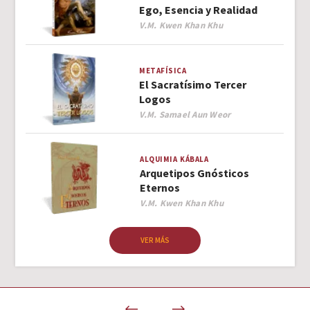
Ego, Esencia y Realidad
Author
V.M. Kwen Khan Khu
METAFÍSICA
El Sacratísimo Tercer
Logos
Author
V.M. Samael Aun Weor
ALQUIMIA
KÁBALA
Arquetipos Gnósticos
Eternos
Author
V.M. Kwen Khan Khu
VER MÁS