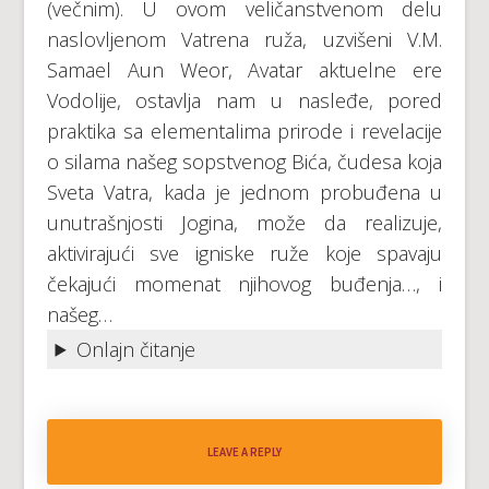
(večnim). U ovom veličanstvenom delu
naslovljenom Vatrena ruža, uzvišeni V.M.
Samael Aun Weor, Avatar aktuelne ere
Vodolije, ostavlja nam u nasleđe, pored
praktika sa elementalima prirode i revelacije
o silama našeg sopstvenog Bića, čudesa koja
Sveta Vatra, kada je jednom probuđena u
unutrašnjosti Jogina, može da realizuje,
aktivirajući sve igniske ruže koje spavaju
čekajući momenat njihovog buđenja…, i
našeg…
Onlajn čitanje
LEAVE A REPLY