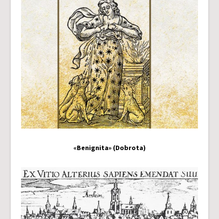
«Benignita» (Dobrota)