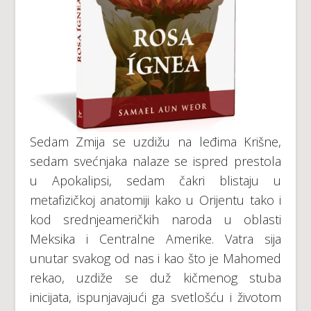
Sedam Zmija se uzdižu na leđima Krišne,
sedam svećnjaka nalaze se ispred prestola
u Apokalipsi, sedam čakri blistaju u
metafizičkoj anatomiji kako u Orijentu tako i
kod srednjeameričkih naroda u oblasti
Meksika i Centralne Amerike. Vatra sija
unutar svakog od nas i kao što je Mahomed
rekao, uzdiže se duž kičmenog stuba
inicijata, ispunjavajući ga svetlošću i životom