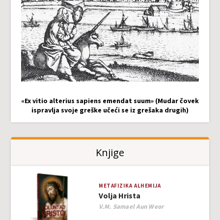
«Ex vitio alterius sapiens emendat suum» (Mudar čovek
ispravlja svoje greške učeći se iz grešaka drugih)
Knjige
METAFIZIKA
ALHEMIJA
Volja Hrista
Author
V.M. Samael Aun Weor