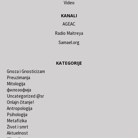
Video
KANALI
AGEAC
Radio Maitreya
Samael.org
KATEGORIJE
Gnoza i Gnosticizam
Preuzimanja
Mitologija
филозофија
Uncategorized @sr
Onlajn čitanje!
Antropologija
Psihologija
Metafizika
Život i smrt
Aktuelnost