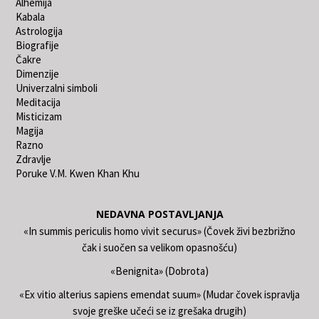
Alhemija
Kabala
Astrologija
Biografije
Čakre
Dimenzije
Univerzalni simboli
Meditacija
Misticizam
Magija
Razno
Zdravlje
Poruke V.M. Kwen Khan Khu
NEDAVNA POSTAVLJANJA
«In summis periculis homo vivit securus» (Čovek živi bezbrižno
čak i suočen sa velikom opasnošću)
«Benignita» (Dobrota)
«Ex vitio alterius sapiens emendat suum» (Mudar čovek ispravlja
svoje greške učeći se iz grešaka drugih)