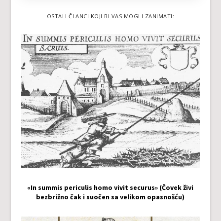
OSTALI ČLANCI KOJI BI VAS MOGLI ZANIMATI:
«In summis periculis homo vivit securus» (Čovek živi
bezbrižno čak i suočen sa velikom opasnošću)