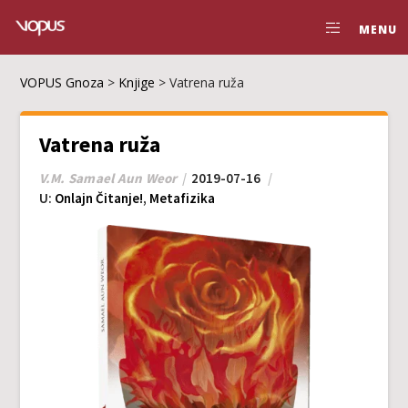
MENU
VOPUS Gnoza
>
Knjige
>
Vatrena ruža
Vatrena ruža
V.M. Samael Aun Weor
2019-07-16
U:
Onlajn Čitanje!
,
Metafizika