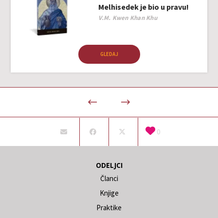
Melhisedek je bio u pravu!
Author
V.M. Kwen Khan Khu
GLEDAJ
0
ODELJCI
Članci
Knjige
Praktike