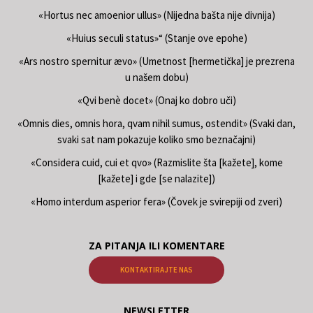
«Hortus nec amoenior ullus» (Nijedna bašta nije divnija)
«Huius seculi status»“ (Stanje ove epohe)
«Ars nostro spernitur ævo» (Umetnost [hermetička] je prezrena
u našem dobu)
«Qvi benè docet» (Onaj ko dobro uči)
«Omnis dies, omnis hora, qvam nihil sumus, ostendit» (Svaki dan,
svaki sat nam pokazuje koliko smo beznačajni)
«Considera cuid, cui et qvo» (Razmislite šta [kažete], kome
[kažete] i gde [se nalazite])
«Homo interdum asperior fera» (Čovek je svirepiji od zveri)
ZA PITANJA ILI KOMENTARE
KONTAKTIRAJTE NAS
NEWSLETTER