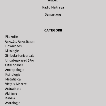
AGEAC
Radio Maitreya
Samael.org
CATEGORII
Filozofie
Gnoză și Gnosticism
Downloads
Mitologie
Simboluri universale
Uncategorized @ro
Citiți online!
Antropologie
Psihologie
Metafizică
Viață și Moarte
Actualitate
Alchimie
Kabală
Astrologie