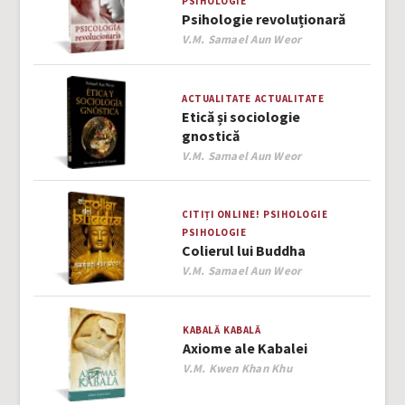
PSIHOLOGIE
Psihologie revoluționară
Author
V.M. Samael Aun Weor
ACTUALITATE
ACTUALITATE
Etică și sociologie
gnostică
Author
V.M. Samael Aun Weor
CITIȚI ONLINE!
PSIHOLOGIE
PSIHOLOGIE
Colierul lui Buddha
Author
V.M. Samael Aun Weor
KABALĂ
KABALĂ
Axiome ale Kabalei
Author
V.M. Kwen Khan Khu