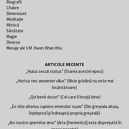
Biografii
Chakre
Dimensiuni
Meditație
Mistică
Sănătate
Magie
Diverse
Mesaje ale V.M. Kwen Khan Khu
ARTICOLE RECENTE
„Huius seculi status” (Starea acestei epoci)
„Hortus nec amoenior ullus” (Nicio grădină nu este mai
încântătoare)
„Qvi benè docet” (Cel care îi învață bine)
„Ex vitio alterius sapiens emendat suum” (Din greșeala altuia,
înțeleptul își îndreaptă propria greșeală)
„Ars nostro spernitur ævo” (Arta [hermetică] este disprețuită în