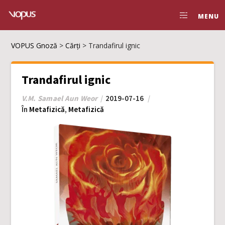
MENU
VOPUS Gnoză
>
Cărți
>
Trandafirul ignic
Trandafirul ignic
V.M. Samael Aun Weor
2019-07-16
În
Metafizică
,
Metafizică