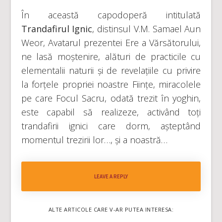
În această capodoperă intitulată
Trandafirul Ignic
, distinsul V.M. Samael Aun
Weor, Avatarul prezentei Ere a Vărsătorului,
ne lasă moștenire, alături de practicile cu
elementalii naturii și de revelațiile cu privire
la forțele propriei noastre Ființe, miracolele
pe care Focul Sacru, odată trezit în yoghin,
este capabil să realizeze, activând toți
trandafirii ignici care dorm, așteptând
momentul trezirii lor…, și a noastră…
LEAVE A REPLY
ALTE ARTICOLE CARE V-AR PUTEA INTERESA: