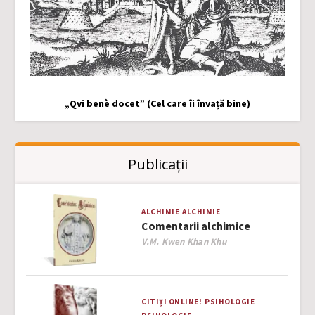
„Qvi benè docet” (Cel care îi învață bine)
Publicații
ALCHIMIE
ALCHIMIE
Comentarii alchimice
Author
V.M. Kwen Khan Khu
CITIȚI ONLINE!
PSIHOLOGIE