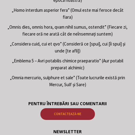
epoca noastră)
„Homo interdum asperior fera” (Omul este mai feroce decât
fiara)
„Omnis dies, omnis hora, qvam nihil sumus, ostendit” (Fiecare zi,
fiecare oră ne arată cât de neînsemnați suntem)
„Considera cuid, cui et qvo” (Consideră ce [spui], cui [îi spui] și
unde [te afli])
„Emblema 5 – Avri potabilis chimice praeparatio” (Aur potabil
preparat alchimic)
„Omnia mercurio, sulphure et sale” (Toate lucrurile există prin
Mercur, Sulf și Sare)
PENTRU ÎNTREBĂRI SAU COMENTARII
CONTACTEAZĂ-NE
NEWSLETTER