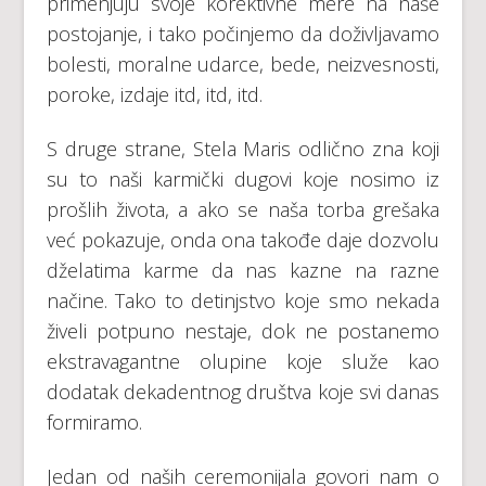
primenjuju svoje korektivne mere na naše
postojanje, i tako počinjemo da doživljavamo
bolesti, moralne udarce, bede, neizvesnosti,
poroke, izdaje itd, itd, itd.
S druge strane, Stela Maris odlično zna koji
su to naši karmički dugovi koje nosimo iz
prošlih života, a ako se naša torba grešaka
već pokazuje, onda ona takođe daje dozvolu
dželatima karme da nas kazne na razne
načine. Tako to detinjstvo koje smo nekada
živeli potpuno nestaje, dok ne postanemo
ekstravagantne olupine koje služe kao
dodatak dekadentnog društva koje svi danas
formiramo.
Jedan od naših ceremonijala govori nam o