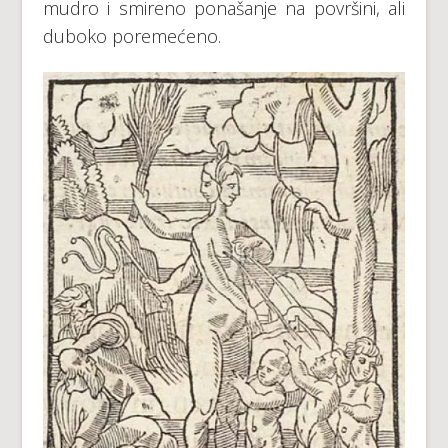
mudro i smireno ponašanje na površini, ali
duboko poremećeno.