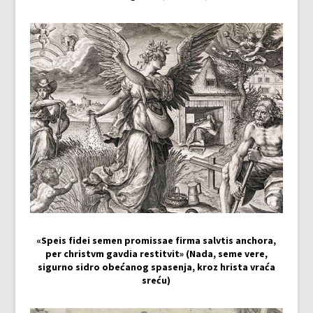
«Speis fidei semen promissae firma salvtis anchora,
per christvm gavdia restitvit» (Nada, seme vere,
sigurno sidro obećanog spasenja, kroz hrista vraća
sreću)