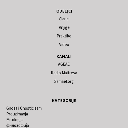
ODELJCI
Članci
Knjige
Praktike
Video
KANALI
AGEAC
Radio Maitreya
Samael.org
KATEGORIJE
Gnoza i Gnosticizam
Preuzimanja
Mitologija
филозофија