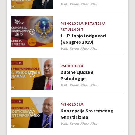
Author
V.M. Kwen Khan Khu
PSIHOLOGIJA
METAFIZIKA
AKTUELNOST
1 – Pitanja i odgovori
(Kongres 2019)
Author
V.M. Kwen Khan Khu
PSIHOLOGIJA
Dubine Ljudske
Psihologije
Author
V.M. Kwen Khan Khu
PSIHOLOGIJA
Koncepcija Savremenog
Gnosticizma
Author
V.M. Kwen Khan Khu