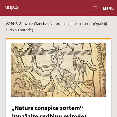
MENU
VOPUS Gnoza
>
Članci
>
„Natura conspice sortem“ (Opažajte
sudbinu prirode)
„Natura conspice sortem“
(Opažajte sudbinu prirode)