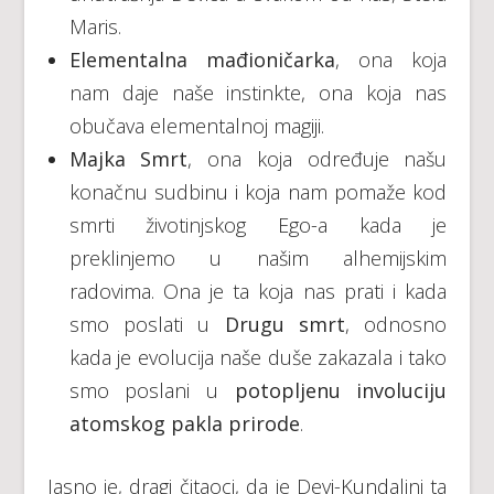
Maris.
Elementalna mađioničarka
, ona koja
nam daje naše instinkte, ona koja nas
obučava elementalnoj magiji.
Majka Smrt
, ona koja određuje našu
konačnu sudbinu i koja nam pomaže kod
smrti životinjskog Ego-a kada je
preklinjemo u našim alhemijskim
radovima. Ona je ta koja nas prati i kada
smo poslati u
Drugu smrt
, odnosno
kada je evolucija naše duše zakazala i tako
smo poslani u
potopljenu involuciju
atomskog pakla prirode
.
Jasno je, dragi čitaoci, da je Devi-Kundalini ta