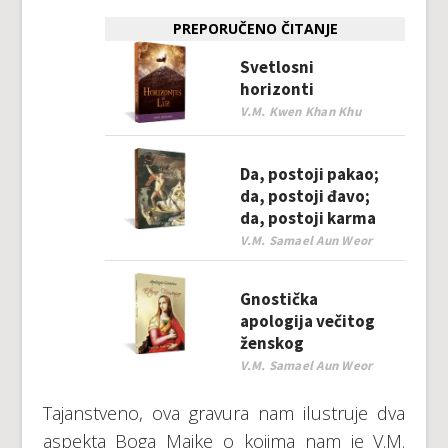
PREPORUČENO ČITANJE
Svetlosni
horizonti
V.M. Kwen Khan Khu
Da, postoji pakao;
da, postoji đavo;
da, postoji karma
V.M. Samael Aun Weor
Gnostička
apologija večitog
ženskog
V.M. Samael Aun Weor
Tajanstveno, ova gravura nam ilustruje dva
aspekta Boga Majke o kojima nam je V.M.