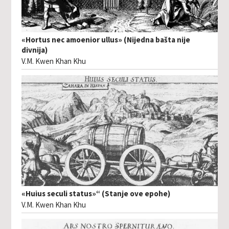
«Hortus nec amoenior ullus» (Nijedna bašta nije
divnija)
V.M. Kwen Khan Khu
«Huius seculi status»“ (Stanje ove epohe)
V.M. Kwen Khan Khu