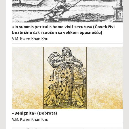
«In summis periculis homo vivit securus» (Čovek živi
bezbrižno čak i suočen sa velikom opasnošću)
V.M. Kwen Khan Khu
«Benignita» (Dobrota)
V.M. Kwen Khan Khu