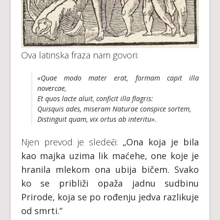
Ova latinska fraza nam govori:
«Quae modo mater erat, formam capit illa
novercae,
Et quos lacte aluit, conficit illa flagris:
Quisquis ades, miseram Naturae conspice sortem,
Distinguit quam, vix ortus ab interitu».
Njen prevod je sledeći:
„Ona koja je bila
kao majka uzima lik maćehe, one koje je
hranila mlekom ona ubija bičem. Svako
ko se približi opaža jadnu sudbinu
Prirode, koja se po rođenju jedva razlikuje
od smrti.“