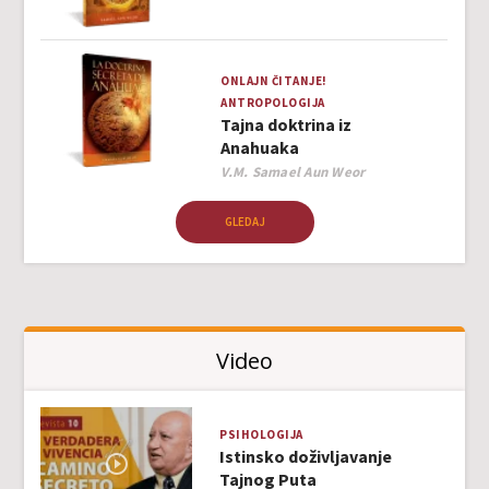
ONLAJN ČITANJE!
ANTROPOLOGIJA
Tajna doktrina iz
Anahuaka
Author
V.M. Samael Aun Weor
GLEDAJ
Video
PSIHOLOGIJA
Istinsko doživljavanje
Tajnog Puta