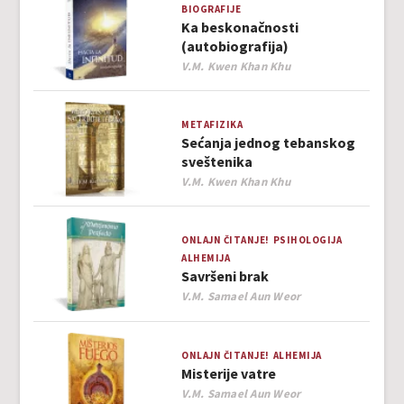
BIOGRAFIJE
Ka beskonačnosti
(autobiografija)
Author
V.M. Kwen Khan Khu
METAFIZIKA
Sećanja jednog tebanskog
sveštenika
Author
V.M. Kwen Khan Khu
ONLAJN ČITANJE!
PSIHOLOGIJA
ALHEMIJA
Savršeni brak
Author
V.M. Samael Aun Weor
ONLAJN ČITANJE!
ALHEMIJA
Misterije vatre
Author
V.M. Samael Aun Weor