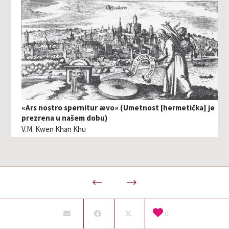
«Ars nostro spernitur ævo» (Umetnost [hermetička] je
prezrena u našem dobu)
V.M. Kwen Khan Khu
0