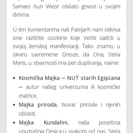
Samael Aun Weor obilato govori u svojim
delima.
U tim komentarima naš Patrijarh nam otkriva
one različite osobine koje Večiti sadrži u
svojoj ženskoj manifestaciji. Tako znamo, u
okviru savremene Gnoze, da Ona, Stela
Maris, u stvarnosti ima pet dupliranja, naime:
Kosmička Majka
─ NUT starih Egipćana
─ autor našeg univerzuma ili kosmičke
matrice.
Majka priroda
, tvorac prirode i njenih
oblasti.
Majka Kundalini
, naša posebna
unutrašnja Devica u svakom od nas, Stela