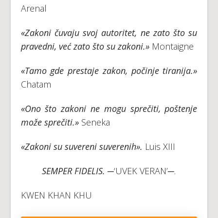
Arenal
«Zakoni čuvaju svoj autoritet, ne zato što su
pravedni, već zato što su zakoni.»
Montaigne
«Tamo gde prestaje zakon, počinje tiranija.»
Chatam
«Ono što zakoni ne mogu sprečiti, poštenje
može sprečiti.»
Seneka
«Zakoni su suvereni suverenih».
Luis XIII
SEMPER FIDELIS.
─‘UVEK VERAN’─.
KWEN KHAN KHU