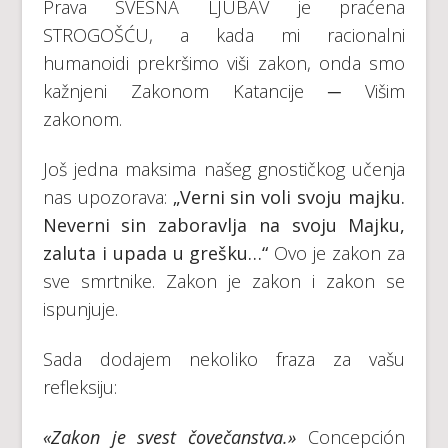
Prava SVESNA LJUBAV je praćena
STROGOŠĆU, a kada mi racionalni
humanoidi prekršimo viši zakon, onda smo
kažnjeni Zakonom Katancije ─ Višim
zakonom.
Još jedna maksima našeg gnostičkog učenja
nas upozorava:
„Verni sin voli svoju majku.
Neverni sin zaboravlja na svoju Majku,
zaluta i upada u grešku…“
Ovo je zakon za
sve smrtnike. Zakon je zakon i zakon se
ispunjuje.
Sada dodajem nekoliko fraza za vašu
refleksiju:
«Zakon je svest čovečanstva.»
Concepción