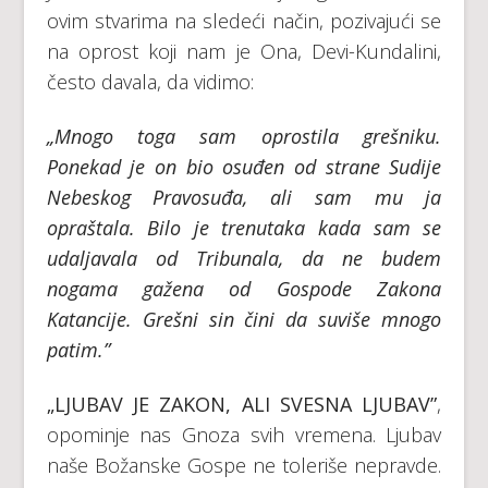
ovim stvarima na sledeći način, pozivajući se
na oprost koji nam je Ona, Devi-Kundalini,
često davala, da vidimo:
„Mnogo toga sam oprostila grešniku.
Ponekad je on bio osuđen od strane Sudije
Nebeskog Pravosuđa, ali sam mu ja
opraštala. Bilo je trenutaka kada sam se
udaljavala od Tribunala, da ne budem
nogama gažena od Gospode Zakona
Katancije. Grešni sin čini da suviše mnogo
patim.”
„LJUBAV JE ZAKON, ALI SVESNA LJUBAV”
,
opominje nas Gnoza svih vremena. Ljubav
naše Božanske Gospe ne toleriše nepravde.