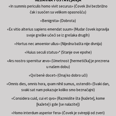
«In summis periculis homo vivit securus» (Čovek živi bezbrižno
čak i suočen sa velikom opasnošću)
«Benignita» (Dobrota)
«Ex vitio alterius sapiens emendat suum» (Mudar čovek ispravlja
svoje greške učeći se iz grešaka drugih)
«Hortus nec amoenior ullus» (Nijedna bašta nije divnija)
«Huius seculi status»“ (Stanje ove epohe)
«Ars nostro spernitur ævo» (Umetnost [hermetička] je prezrena
u našem dobu)
«Qvi benè docet» (Onaj ko dobro uči)
«Omnis dies, omnis hora, qvam nihil sumus, ostendit» (Svaki dan,
svaki sat nam pokazuje koliko smo beznačajni)
«Considera cuid, cui et qvo» (Razmislite šta [kažete], kome
[kažete] i gde [se nalazite])
«Homo interdum asperior fera» (Čovek je svirepiji od zveri)