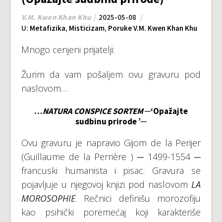
V.M. Kwen Khan Khu
2025-05-08
U:
Metafizika
,
Misticizam
,
Poruke V.M. Kwen Khan Khu
Mnogo cenjeni prijatelji:
Žurim da vam pošaljem ovu gravuru pod
naslovom…
…
NATURA CONSPICE SORTEM
─‘Opažajte
sudbinu prirode ’─
Ovu gravuru je napravio Gijom de la Perijer
(Guillaume de la Perrière ) ─ 1499-1554 ─
francuski humanista i pisac. Gravura se
pojavljuje u njegovoj knjizi pod naslovom
LA
MOROSOPHIE
. Rečnici definišu morozofiju
kao psihički poremećaj koji karakteriše