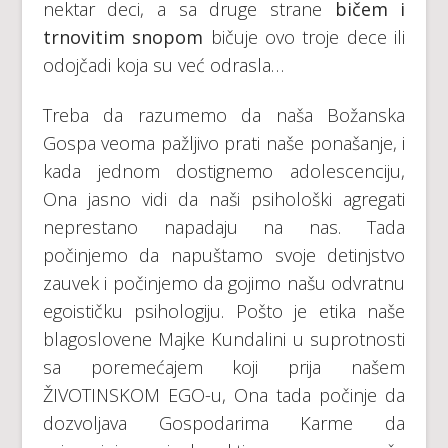
nektar deci, a sa druge strane
bičem i
trnovitim snopom
bičuje ovo troje dece ili
odojčadi koja su već odrasla…
Treba da razumemo da naša Božanska
Gospa veoma pažljivo prati naše ponašanje, i
kada jednom dostignemo adolescenciju,
Ona jasno vidi da naši psihološki agregati
neprestano napadaju na nas. Tada
počinjemo da napuštamo svoje detinjstvo
zauvek i počinjemo da gojimo našu odvratnu
egoističku psihologiju. Pošto je etika naše
blagoslovene Majke Kundalini u suprotnosti
sa poremećajem koji prija našem
ŽIVOTINSKOM EGO-u, Ona tada počinje da
dozvoljava Gospodarima Karme da