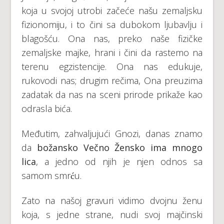
koja u svojoj utrobi začeće našu zemaljsku
fizionomiju, i to čini sa dubokom ljubavlju i
blagošću. Ona nas, preko naše fizičke
zemaljske majke, hrani i čini da rastemo na
terenu egzistencije. Ona nas edukuje,
rukovodi nas; drugim rečima, Ona preuzima
zadatak da nas na sceni prirode prikaže kao
odrasla bića.
Međutim, zahvaljujući Gnozi, danas znamo
da
božansko Večno Žensko ima mnogo
lica
, a jedno od njih je njen odnos sa
samom smrću.
Zato na našoj gravuri vidimo dvojnu ženu
koja, s jedne strane, nudi svoj majčinski