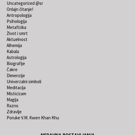
Uncategorized @sr
Onlajn čitanje!
Antropologija
Psihologija
Metafizika
Život i smrt
Aktuelnost
Alhemija
Kabala
Astrologija
Biografije
Čakre
Dimenzije
Univerzalni simboli
Meditacija
Misticizam
Magija
Razno
Zdravlje
Poruke V.M. Kwen Khan Khu
NEDAVNA POSTAVLJANJA