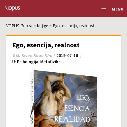
MENU
VOPUS Gnoza
>
Knjige
>
Ego, esencija, realnost
Ego, esencija, realnost
V.M. Kwen Khan Khu
2019-07-16
U:
Psihologija
,
Metafizika