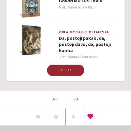
Govori MUTUS LIBER
Author
V.M. Kwen Khan Khu
ONLAJN ČITANJE!
METAFIZIKA
Da, postoji pakao; da,
postoji đavo; da, postoji
karma
Author
V.M. Samael Aun Weor
GLEDAJ
0