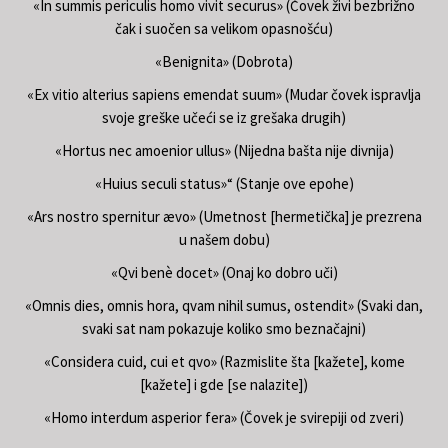
«In summis periculis homo vivit securus» (Čovek živi bezbrižno
čak i suočen sa velikom opasnošću)
«Benignita» (Dobrota)
«Ex vitio alterius sapiens emendat suum» (Mudar čovek ispravlja
svoje greške učeći se iz grešaka drugih)
«Hortus nec amoenior ullus» (Nijedna bašta nije divnija)
«Huius seculi status»“ (Stanje ove epohe)
«Ars nostro spernitur ævo» (Umetnost [hermetička] je prezrena
u našem dobu)
«Qvi benè docet» (Onaj ko dobro uči)
«Omnis dies, omnis hora, qvam nihil sumus, ostendit» (Svaki dan,
svaki sat nam pokazuje koliko smo beznačajni)
«Considera cuid, cui et qvo» (Razmislite šta [kažete], kome
[kažete] i gde [se nalazite])
«Homo interdum asperior fera» (Čovek je svirepiji od zveri)