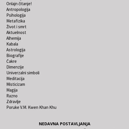
Onlajn čitanje!
Antropologija
Psihologija
Metafizika
Život i smrt
Aktuelnost
Alhemija
Kabala
Astrologija
Biografije
Čakre
Dimenzije
Univerzalni simboli
Meditacija
Misticizam
Magija
Razno
Zdravlje
Poruke V.M. Kwen Khan Khu
NEDAVNA POSTAVLJANJA