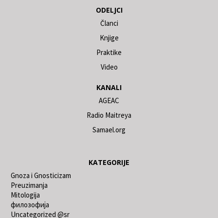
ODELJCI
Članci
Knjige
Praktike
Video
KANALI
AGEAC
Radio Maitreya
Samael.org
KATEGORIJE
Gnoza i Gnosticizam
Preuzimanja
Mitologija
филозофија
Uncategorized @sr