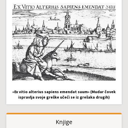
«Ex vitio alterius sapiens emendat suum» (Mudar čovek
ispravlja svoje greške učeći se iz grešaka drugih)
Knjige