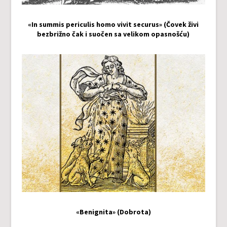
«In summis periculis homo vivit securus» (Čovek živi
bezbrižno čak i suočen sa velikom opasnošću)
«Benignita» (Dobrota)