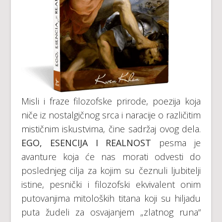
Misli i fraze filozofske prirode, poezija koja
niče iz nostalgičnog srca i naracije o različitim
mističnim iskustvima, čine sadržaj ovog dela.
EGO, ESENCIJA I REALNOST
pesma je
avanture koja će nas morati odvesti do
poslednjeg cilja za kojim su čeznuli ljubitelji
istine, pesnički i filozofski ekvivalent onim
putovanjima mitoloških titana koji su hiljadu
puta žudeli za osvajanjem „zlatnog runa“