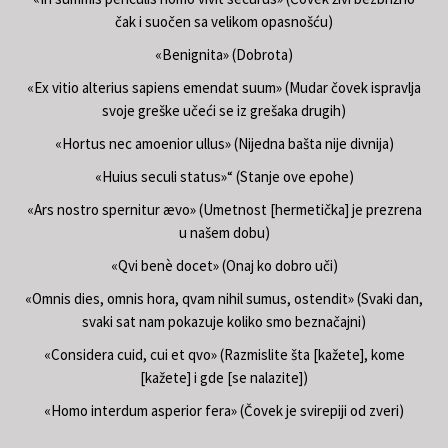
čak i suočen sa velikom opasnošću)
«Benignita» (Dobrota)
«Ex vitio alterius sapiens emendat suum» (Mudar čovek ispravlja
svoje greške učeći se iz grešaka drugih)
«Hortus nec amoenior ullus» (Nijedna bašta nije divnija)
«Huius seculi status»“ (Stanje ove epohe)
«Ars nostro spernitur ævo» (Umetnost [hermetička] je prezrena
u našem dobu)
«Qvi benè docet» (Onaj ko dobro uči)
«Omnis dies, omnis hora, qvam nihil sumus, ostendit» (Svaki dan,
svaki sat nam pokazuje koliko smo beznačajni)
«Considera cuid, cui et qvo» (Razmislite šta [kažete], kome
[kažete] i gde [se nalazite])
«Homo interdum asperior fera» (Čovek je svirepiji od zveri)