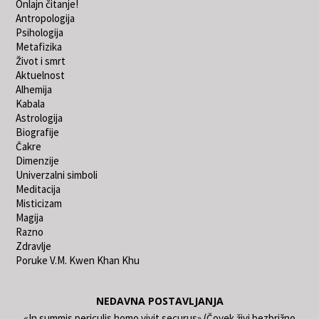
Onlajn čitanje!
Antropologija
Psihologija
Metafizika
Život i smrt
Aktuelnost
Alhemija
Kabala
Astrologija
Biografije
Čakre
Dimenzije
Univerzalni simboli
Meditacija
Misticizam
Magija
Razno
Zdravlje
Poruke V.M. Kwen Khan Khu
NEDAVNA POSTAVLJANJA
«In summis periculis homo vivit securus» (Čovek živi bezbrižno