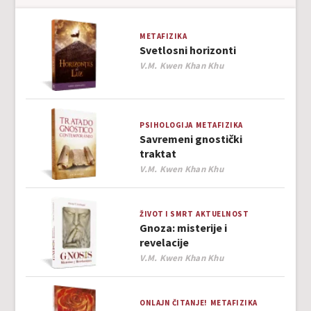
METAFIZIKA
Svetlosni horizonti
Author
V.M. Kwen Khan Khu
PSIHOLOGIJA
METAFIZIKA
Savremeni gnostički
traktat
Author
V.M. Kwen Khan Khu
ŽIVOT I SMRT
AKTUELNOST
Gnoza: misterije i
revelacije
Author
V.M. Kwen Khan Khu
ONLAJN ČITANJE!
METAFIZIKA