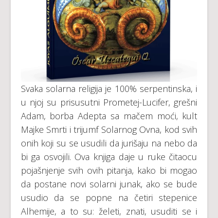
Svaka solarna religija je 100% serpentinska, i
u njoj su prisusutni Prometej-Lucifer, grešni
Adam, borba Adepta sa mačem moći, kult
Majke Smrti i trijumf Solarnog Ovna, kod svih
onih koji su se usudili da jurišaju na nebo da
bi ga osvojili. Ova knjiga daje u ruke čitaocu
pojašnjenje svih ovih pitanja, kako bi mogao
da postane novi solarni junak, ako se bude
usudio da se popne na četiri stepenice
Alhemije, a to su: želeti, znati, usuditi se i