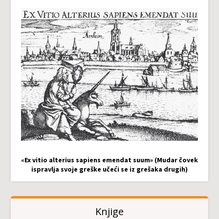
«Ex vitio alterius sapiens emendat suum» (Mudar čovek
ispravlja svoje greške učeći se iz grešaka drugih)
Knjige