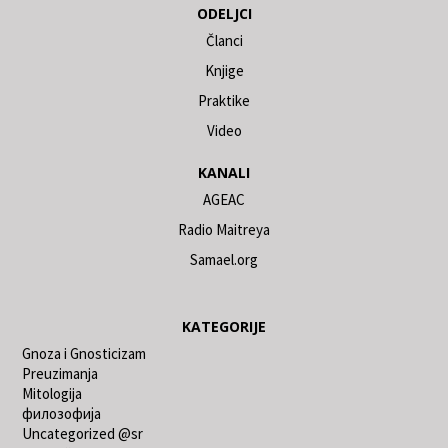
ODELJCI
Članci
Knjige
Praktike
Video
KANALI
AGEAC
Radio Maitreya
Samael.org
KATEGORIJE
Gnoza i Gnosticizam
Preuzimanja
Mitologija
филозофија
Uncategorized @sr