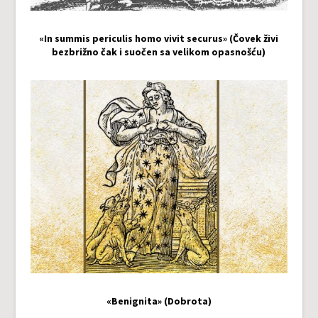
«In summis periculis homo vivit securus» (Čovek živi
bezbrižno čak i suočen sa velikom opasnošću)
«Benignita» (Dobrota)