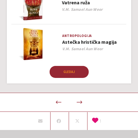
Vatrena ruža
Author
V.M. Samael Aun Weor
ANTROPOLOGIJA
Astečka hristička magija
Author
V.M. Samael Aun Weor
GLEDAJ
1