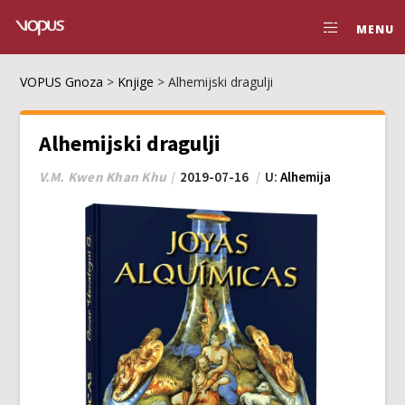
MENU
VOPUS Gnoza
>
Knjige
>
Alhemijski dragulji
Alhemijski dragulji
V.M. Kwen Khan Khu
2019-07-16
U:
Alhemija