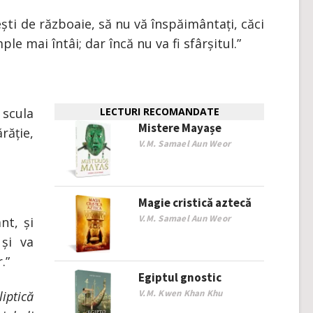
ști de războaie, să nu vă înspăimântați, căci
le mai întâi; dar încă nu va fi sfârșitul.”
scula
LECTURI RECOMANDATE
Mistere Mayașe
ăție,
V.M. Samael Aun Weor
Magie cristică aztecă
V.M. Samael Aun Weor
nt, și
 și va
.”
Egiptul gnostic
V.M. Kwen Khan Khu
iptică