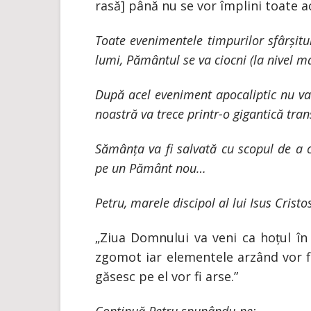
rasă] până nu se vor împlini toate ac
Toate evenimentele timpurilor sfârșitul
lumi, Pământul se va ciocni (la nivel m
După acel eveniment apocaliptic nu va
noastră va trece printr-o gigantică tra
Sămânța va fi salvată cu scopul de a 
pe un Pământ nou…
Petru, marele discipol al lui Isus Cristo
„Ziua Domnului va veni ca hoțul în
zgomot iar elementele arzând vor fi
găsesc pe el vor fi arse.”