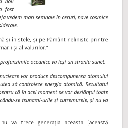
i boli
a fost
 deja vedem mari semnale în ceruri, nave cosmice
siderale.
ă și în stele, și pe Pământ neliniște printre
rii și al valurilor.”
n profunzimile oceanice va ieși un straniu sunet.
i nucleare vor produce descompunerea atomului
putea să controleze energia atomică. Rezultatul
 pentru că în acel moment se vor dezlănțui toate
ificându-se tsunami-urile și cutremurele, și nu va
nu va trece generația aceasta [această