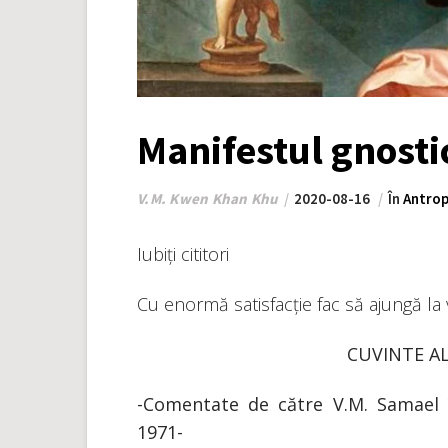
Manifestul gnosti
V.M. Kwen Khan Khu
2020-08-16
În
Antrop
Iubiți cititori
Cu enormă satisfacție fac să ajungă la
CUVINTE AL
-Comentate de către V.M. Samael
1971-