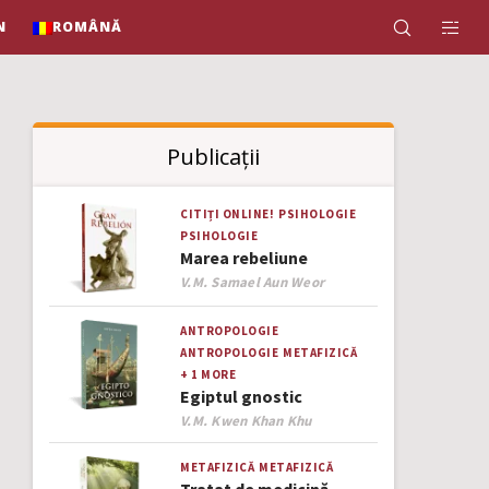
N
ROMÂNĂ
Publicații
CITIȚI ONLINE!
PSIHOLOGIE
PSIHOLOGIE
Marea rebeliune
Author
V.M. Samael Aun Weor
ANTROPOLOGIE
ANTROPOLOGIE
METAFIZICĂ
+ 1 MORE
Egiptul gnostic
Author
V.M. Kwen Khan Khu
METAFIZICĂ
METAFIZICĂ