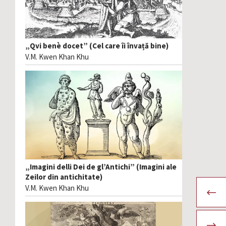
„Qvi benè docet” (Cel care îi învață bine)
V.M. Kwen Khan Khu
„Imagini delli Dei de gl’Antichi” (Imagini ale
Zeilor din antichitate)
V.M. Kwen Khan Khu