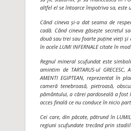
altfel el se întoarce împotriva sa, este 
Când cineva și-a dat seama de respect
cadă. Când cineva găsește secretul sa
două sau trei sau foarte puține vieți 
în acele LUMI INFERNALE citate în mo
Regnul mineral scufundat este simboliz
amintim de TARTARUS-ul GRECESC, 
AMENTI EGIPTEAN, reprezentat în pla
cameră tenebroasă, pietroasă, obscu
pământului, a cărei pardoseală a fost 
acces finală ce nu conduce în nicio part
Cei care, din păcate, pătrund în LUMI
regiuni scufundate trecând prin stadii