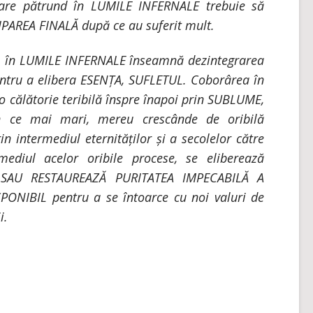
care pătrund în LUMILE INFERNALE trebuie să
AREA FINALĂ după ce au suferit mult.
a, în LUMILE INFERNALE înseamnă dezintegrarea
ru a elibera ESENȚA, SUFLETUL. Coborârea în
o călătorie teribilă înspre înapoi prin SUBLUME,
în ce mai mari, mereu crescânde de oribilă
in intermediul eternităților și a secolelor către
mediul acelor oribile procese, se eliberează
SAU RESTAUREAZĂ PURITATEA IMPECABILĂ A
NIBIL pentru a se întoarce cu noi valuri de
i.