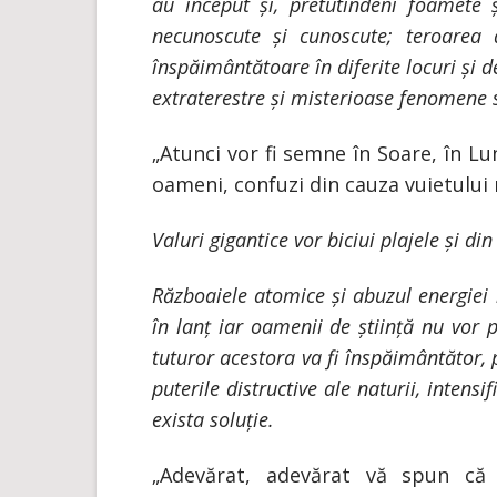
au început și, pretutindeni foamete ș
necunoscute și cunoscute; teroarea 
înspăimântătoare în diferite locuri și
extraterestre și misterioase fenomene 
„Atunci vor fi semne în Soare, în Lun
oameni, confuzi din cauza vuietului mă
Valuri gigantice vor biciui plajele și di
Războaiele atomice și abuzul energie
în lanț iar oamenii de știință nu vor 
tuturor acestora va fi înspăimântător,
puterile distructive ale naturii, intens
exista soluție.
„Adevărat, adevărat vă spun că 