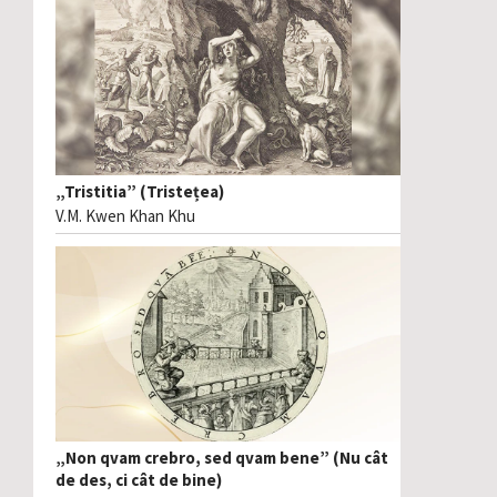
„Tristitia” (Tristețea)
V.M. Kwen Khan Khu
„Non qvam crebro, sed qvam bene” (Nu cât
de des, ci cât de bine)