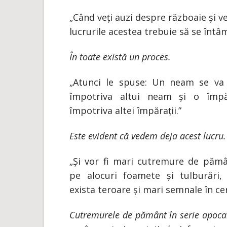
„Când veți auzi despre războaie și ve
lucrurile acestea trebuie să se întâmp
În toate există un proces.
„Atunci le spuse: Un neam se va 
împotriva altui neam și o împăr
împotriva altei împărații.”
Este evident că vedem deja acest lucru.
„Și vor fi mari cutremure de pămâ
pe alocuri foamete și tulburări,
exista teroare și mari semnale în cer
Cutremurele de pământ în serie apocal