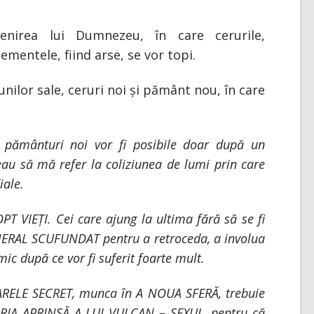
venirea lui Dumnezeu, în care cerurile,
lementele, fiind arse, se vor topi.
ilor sale, ceruri noi și pământ nou, în care
și pământuri noi vor fi posibile doar după un
eau să mă refer la coliziunea de lumi prin care
iale.
T VIEȚI. Cei care ajung la ultima fără să se fi
RAL SCUFUNDAT pentru a retroceda, a involua
ic după ce vor fi suferit foarte mult.
ARELE SECRET, munca în A NOUA SFERĂ, trebuie
FORJA APRINSĂ A LUI VULCAN – SEXUL, pentru că