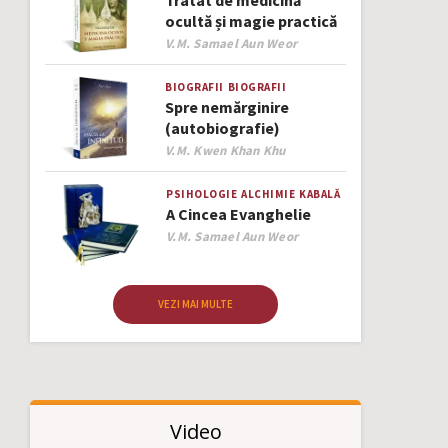
Tratat de medicină
ocultă și magie practică
Author
V.M. Samael Aun Weor
BIOGRAFII
BIOGRAFII
Spre nemărginire
(autobiografie)
Author
V.M. Kwen Khan Khu
PSIHOLOGIE
ALCHIMIE
KABALĂ
A Cincea Evanghelie
Author
V.M. Samael Aun Weor
VEZI MAI MULTE
Video