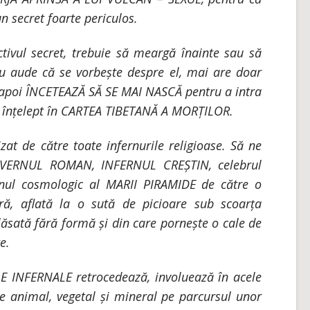
un secret foarte periculos.
ivul secret, trebuie să meargă înainte sau să
u aude că se vorbește despre el, mai are doar
și apoi ÎNCETEAZĂ SĂ SE MAI NASCĂ pentru a intra
d înțelept în CARTEA TIBETANĂ A MORȚILOR.
at de către toate infernurile religioase. Să ne
AVERNUL ROMAN, INFERNUL CREȘTIN, celebrul
nul cosmologic al MARII PIRAMIDE de către o
ră, aflată la o sută de picioare sub scoarța
lăsată fără formă și din care pornește o cale de
e.
LE INFERNALE retrocedează, involuează în acele
le animal, vegetal și mineral pe parcursul unor