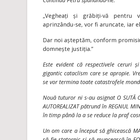
Continuă Petru spunându-ne:
„Vegheați și grăbiți-vă pentru 
aprinzându-se, vor fi aruncate, iar e
Dar noi așteptăm, conform promisiun
domnește justiția.”
Este evident că respectivele ceruri 
gigantic cataclism care se apropie. Vr
se vor termina toate catastrofele mond
Nouă tuturor ni s-au asignat O SUTĂ OP
AUTOREALIZAT pătrund în REGNUL MINE
în timp până la a se reduce la praf cosm
Un om care a început să ghicească M
să fie statornic și să muncească în 