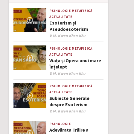
PSIHOLOGIE
METAFIZICĂ
ACTUALITATE
Esoterism și
Pseudoesoterism
Author
V.M. Kwen Khan Khu
PSIHOLOGIE
METAFIZICĂ
ACTUALITATE
Viața și Opera unui mare
Înțelept
Author
V.M. Kwen Khan Khu
PSIHOLOGIE
METAFIZICĂ
ACTUALITATE
Subiecte Generale
despre Esoterism
Author
V.M. Kwen Khan Khu
PSIHOLOGIE
Adevărata Trăire a