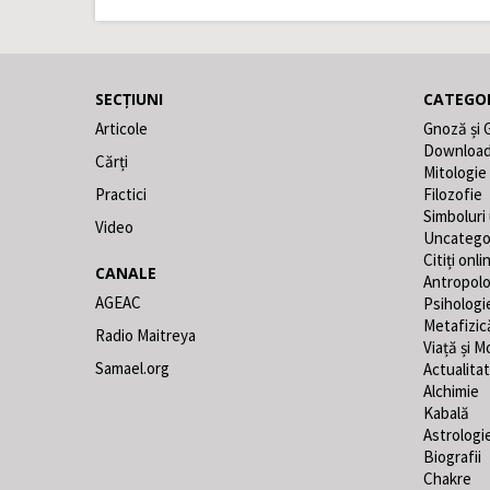
SECȚIUNI
CATEGOR
Articole
Gnoză și 
Downloa
Cărți
Mitologie
Practici
Filozofie
Simboluri
Video
Uncatego
Citiți onli
CANALE
Antropolo
AGEAC
Psihologi
Metafizic
Radio Maitreya
Viață și M
Samael.org
Actualita
Alchimie
Kabală
Astrologi
Biografii
Chakre