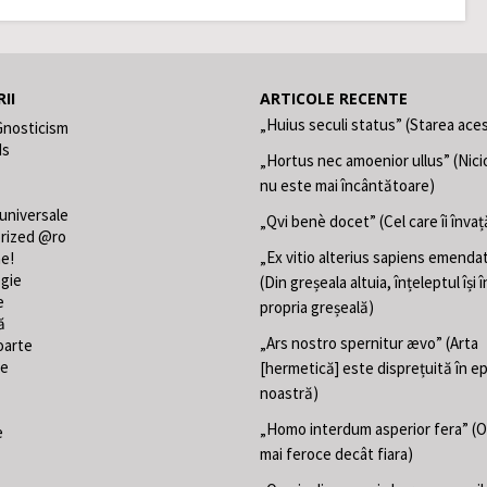
II
ARTICOLE RECENTE
„Huius seculi status” (Starea aces
Gnosticism
ds
„Hortus nec amoenior ullus” (Nici
nu este mai încântătoare)
 universale
„Qvi benè docet” (Cel care îi învaț
rized @ro
„Ex vitio alterius sapiens emend
ne!
gie
(Din greșeala altuia, înțeleptul își
e
propria greșeală)
ă
„Ars nostro spernitur ævo” (Arta
oarte
te
[hermetică] este disprețuită în e
noastră)
„Homo interdum asperior fera” (
e
mai feroce decât fiara)