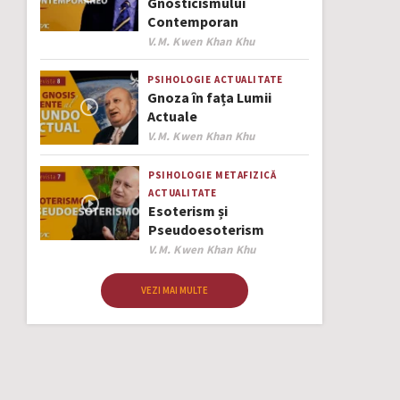
Gnosticismului
Contemporan
Author
V.M. Kwen Khan Khu
PSIHOLOGIE
ACTUALITATE
Gnoza în fața Lumii
Actuale
Author
V.M. Kwen Khan Khu
PSIHOLOGIE
METAFIZICĂ
ACTUALITATE
Esoterism și
Pseudoesoterism
Author
V.M. Kwen Khan Khu
VEZI MAI MULTE