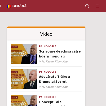
N
ROMÂNĂ
Video
PSIHOLOGIE
Scrisoare deschisă către
liderii mondiali
Author
V.M. Kwen Khan Khu
PSIHOLOGIE
Adevărata Trăire a
Drumului Secret
Author
V.M. Kwen Khan Khu
PSIHOLOGIE
Concepții ale