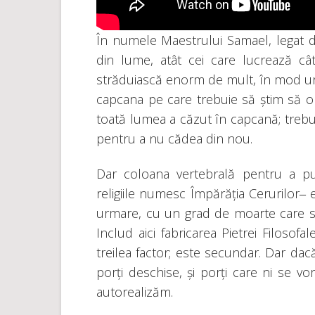
În numele Maestrului Samael, legat de
din lume, atât cei care lucrează câ
străduiască enorm de mult, în mod urg
capcana pe care trebuie să știm să o 
toată lumea a căzut în capcană; trebui
pentru a nu cădea din nou.
Dar coloana vertebrală pentru a put
religiile numesc Împărăția Cerurilor‒
urmare, cu un grad de moarte care să 
Includ aici fabricarea Pietrei Filosof
treilea factor; este secundar. Dar da
porți deschise, și porți care ni se v
autorealizăm.