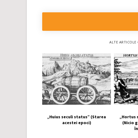
ALTE ARTICOLE 
„Huius seculi status” (Starea
„Hortus 
acestei epoci)
(Nicio 
î