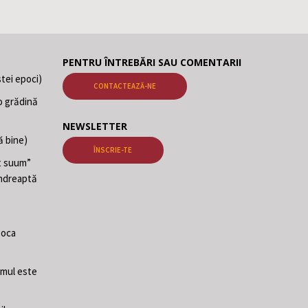
PENTRU ÎNTREBĂRI SAU COMENTARII
tei epoci)
CONTACTEAZĂ-NE
o grădină
NEWSLETTER
ă bine)
ÎNSCRIE-TE
at suum”
 îndreaptă
poca
Omul este