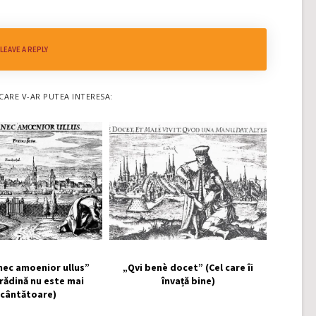
LEAVE A REPLY
CARE V-AR PUTEA INTERESA:
nec amoenior ullus”
„Qvi benè docet” (Cel care îi
grădină nu este mai
învață bine)
ncântătoare)