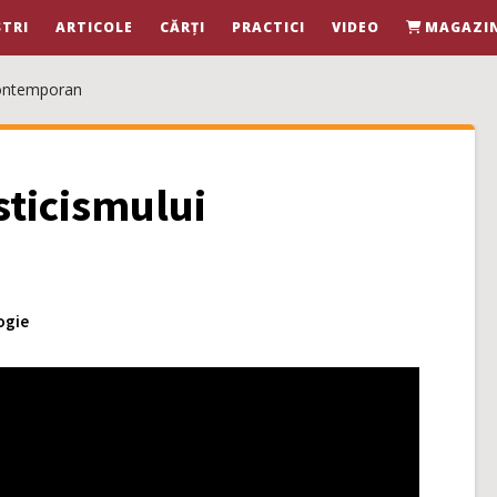
TRI
ARTICOLE
CĂRȚI
PRACTICI
VIDEO
MAGAZI
Contemporan
sticismului
ogie