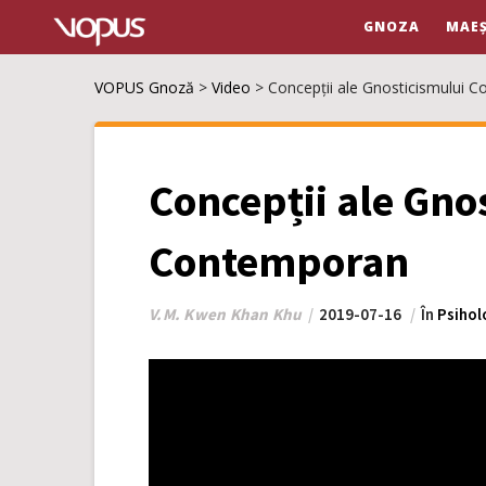
GNOZA
MAEȘ
VOPUS Gnoză
>
Video
>
Concepții ale Gnosticismului 
Concepții ale Gno
Contemporan
V.M. Kwen Khan Khu
2019-07-16
În
Psihol