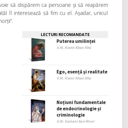
voie să dispărem ca persoane și să reapărem
Tatăl îl interesează să fim cu el. Așadar, unicul
rții”.
LECTURI RECOMANDATE
Puterea umilinței
V.M. Kwen Khan Khu
Ego, esență și realitate
V.M. Kwen Khan Khu
Noțiuni fundamentale
de endocrinologie și
criminologie
V.M. Samael Aun Weor