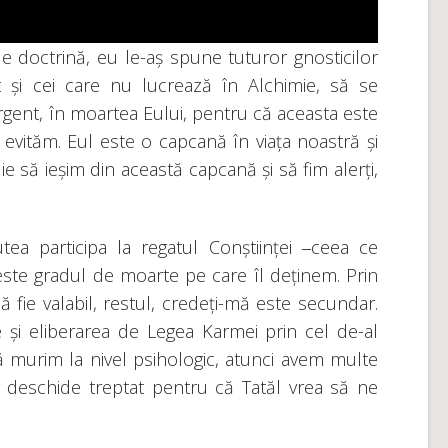
 doctrină, eu le-aș spune tuturor gnosticilor
t și cei care nu lucrează în Alchimie, să se
ent, în moartea Eului, pentru că aceasta este
evităm. Eul este o capcană în viața noastră și
e să ieșim din această capcană și să fim alerți,
ea participa la regatul Conștiinței ‒ceea ce
 este gradul de moarte pe care îl deținem. Prin
fie valabil, restul, credeți-mă este secundar.
ale și eliberarea de Legea Karmei prin cel de-al
că murim la nivel psihologic, atunci avem multe
or deschide treptat pentru că Tatăl vrea să ne