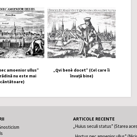
nec amoenior ullus”
„Qvi benè docet” (Cel care îi
grădină nu este mai
învață bine)
ncântătoare)
II
ARTICOLE RECENTE
„Huius seculi status” (Starea aces
Gnosticism
ds
„Hortus nec amoenior ullus” (Nici