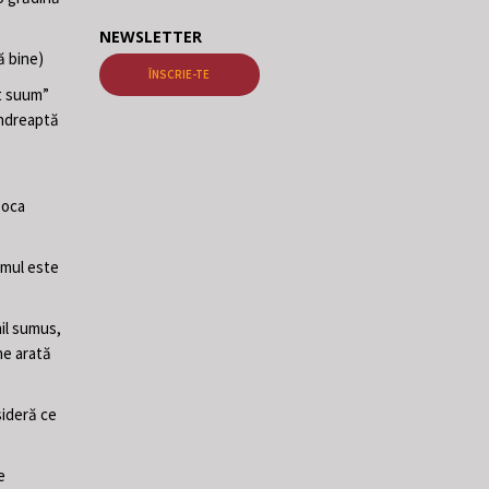
NEWSLETTER
ă bine)
ÎNSCRIE-TE
at suum”
 îndreaptă
poca
Omul este
il sumus,
ne arată
sideră ce
e