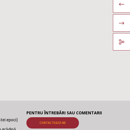
PENTRU ÎNTREBĂRI SAU COMENTARII
tei epoci)
CONTACTEAZĂ-NE
o grădină