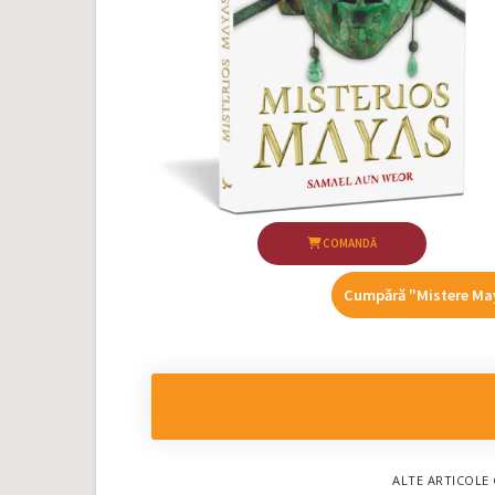
COMANDĂ
Cumpără "Mistere May
ALTE ARTICOLE 