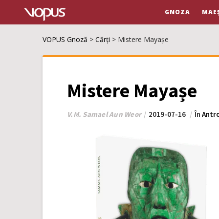
GNOZA
MAE
VOPUS Gnoză
>
Cărți
>
Mistere Mayașe
Mistere Mayașe
V.M. Samael Aun Weor
2019-07-16
În
Antr