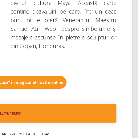
divinul: cultura Maya. Această carte
conține dezvăluiri pe care, într-un ceas
bun, ni le oferă Venerabilul Maestru
Samael Aun Weor despre simbolurile și
mesajele ascunse în pietrele sculpturilor
din Copan, Honduras.
așe" în magazinul nostru online
LEAVE A REPLY
CARE V-AR PUTEA INTERESA: