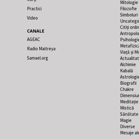
Mitologie
Practici
Filozofie
Simboluri
Video
Uncatego
Citiți onli
CANALE
Antropolo
AGEAC
Psihologi
Metafizic
Radio Maitreya
Viață și M
Samael.org
Actualita
Alchimie
Kabală
Astrologi
Biografii
Chakre
Dimensiu
Meditație
Mistică
Sănătate
Magie
Diverse
Mesaje al