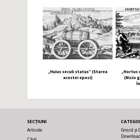
„Huius seculi status” (Starea
„Hortus 
acestei epoci)
(Nicio 
î
SECȚIUNI
CATEGOR
Articole
Gnoză și 
Downloa
Cărți