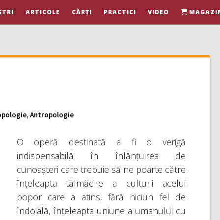
ȘTRI
ARTICOLE
CĂRȚI
PRACTICI
VIDEO
MAGAZI
opologie
,
Antropologie
O operă destinată a fi o verigă
indispensabilă în înlănțuirea de
cunoașteri care trebuie să ne poarte către
înțeleapta tălmăcire a culturii acelui
popor care a atins, fără niciun fel de
îndoială, înțeleapta uniune a umanului cu