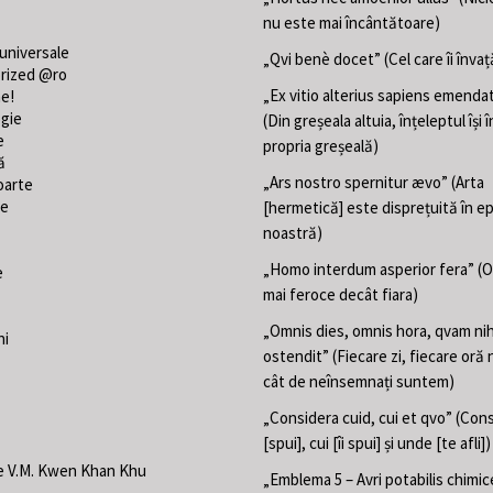
nu este mai încântătoare)
 universale
„Qvi benè docet” (Cel care îi învaț
rized @ro
„Ex vitio alterius sapiens emend
ne!
gie
(Din greșeala altuia, înțeleptul își
e
propria greșeală)
ă
„Ars nostro spernitur ævo” (Arta
oarte
te
[hermetică] este disprețuită în e
noastră)
„Homo interdum asperior fera” (
e
mai feroce decât fiara)
„Omnis dies, omnis hora, qvam nih
ni
ostendit” (Fiecare zi, fiecare oră 
cât de neînsemnați suntem)
„Considera cuid, cui et qvo” (Con
[spui], cui [îi spui] și unde [te afli])
e V.M. Kwen Khan Khu
„Emblema 5 – Avri potabilis chimic