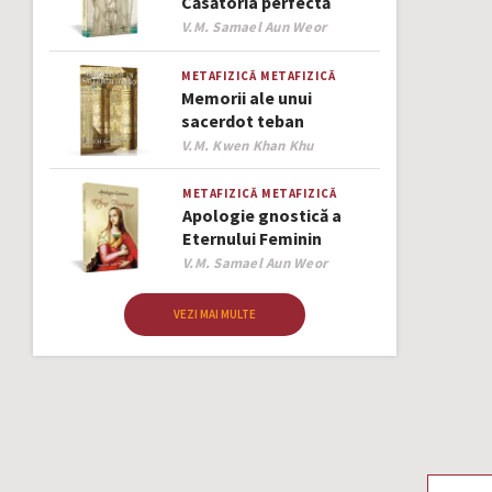
Căsătoria perfectă
Author
V.M. Samael Aun Weor
METAFIZICĂ
METAFIZICĂ
Memorii ale unui
sacerdot teban
Author
V.M. Kwen Khan Khu
METAFIZICĂ
METAFIZICĂ
Apologie gnostică a
Eternului Feminin
Author
V.M. Samael Aun Weor
VEZI MAI MULTE