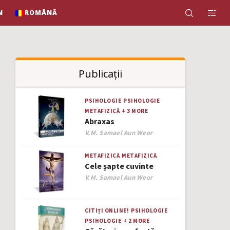
N
ROMÂNĂ
Publicații
PSIHOLOGIE
PSIHOLOGIE
METAFIZICĂ
+ 3 MORE
Abraxas
Author
V.M. Samael Aun Weor
METAFIZICĂ
METAFIZICĂ
Cele șapte cuvinte
Author
V.M. Samael Aun Weor
CITIȚI ONLINE!
PSIHOLOGIE
PSIHOLOGIE
+ 2 MORE