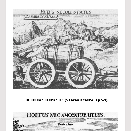
„Huius seculi status” (Starea acestei epoci)