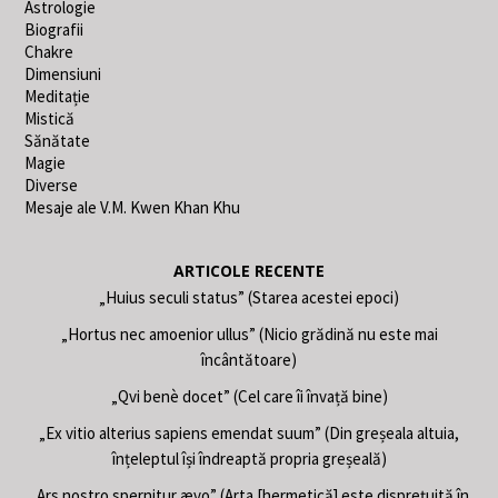
Astrologie
Biografii
Chakre
Dimensiuni
Meditație
Mistică
Sănătate
Magie
Diverse
Mesaje ale V.M. Kwen Khan Khu
ARTICOLE RECENTE
„Huius seculi status” (Starea acestei epoci)
„Hortus nec amoenior ullus” (Nicio grădină nu este mai
încântătoare)
„Qvi benè docet” (Cel care îi învață bine)
„Ex vitio alterius sapiens emendat suum” (Din greșeala altuia,
înțeleptul își îndreaptă propria greșeală)
„Ars nostro spernitur ævo” (Arta [hermetică] este disprețuită în