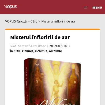
MENU
VOPUS Gnoză
>
Cărți
>
Misterul înfloririi de aur
Misterul înfloririi de aur
V.M. Samael Aun Weor
2019-07-16
În
Citiți Online!
,
Alchimie
,
Alchimie