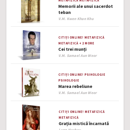
METAFIZICĂ
METAFIZICĂ
Memorii ale unui sacerdot
teban
Author
V.M. Kwen Khan Khu
CITIȚI ONLINE!
METAFIZICĂ
METAFIZICĂ
+ 2 MORE
Cei trei munți
Author
V.M. Samael Aun Weor
CITIȚI ONLINE!
PSIHOLOGIE
PSIHOLOGIE
Marea rebeliune
Author
V.M. Samael Aun Weor
CITIȚI ONLINE!
METAFIZICĂ
METAFIZICĂ
Grația mistică încarnată
Author
Lynn Hachey