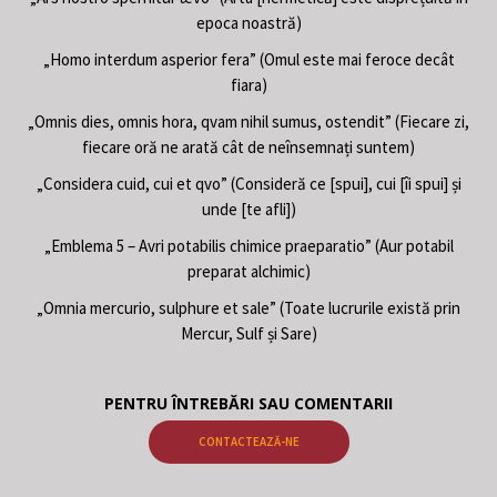
epoca noastră)
„Homo interdum asperior fera” (Omul este mai feroce decât
fiara)
„Omnis dies, omnis hora, qvam nihil sumus, ostendit” (Fiecare zi,
fiecare oră ne arată cât de neînsemnați suntem)
„Considera cuid, cui et qvo” (Consideră ce [spui], cui [îi spui] și
unde [te afli])
„Emblema 5 – Avri potabilis chimice praeparatio” (Aur potabil
preparat alchimic)
„Omnia mercurio, sulphure et sale” (Toate lucrurile există prin
Mercur, Sulf și Sare)
PENTRU ÎNTREBĂRI SAU COMENTARII
CONTACTEAZĂ-NE