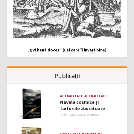
„Qvi benè docet” (Cel care îi învață bine)
Publicații
ACTUALITATE
ACTUALITATE
Navele cosmice și
farfuriile zburătoare
Author
V.M. Samael Aun Weor