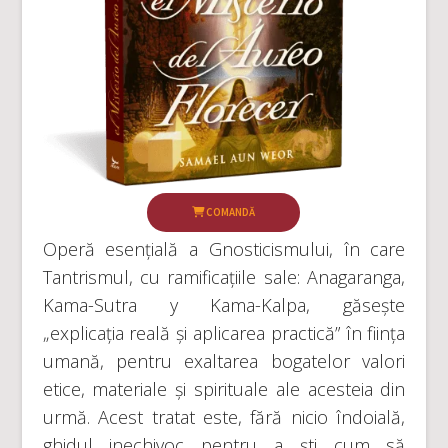
COMANDĂ
Operă esențială a Gnosticismului, în care
Tantrismul, cu ramificațiile sale: Anagaranga,
Kama-Sutra y Kama-Kalpa, găsește
„explicația reală și aplicarea practică” în ființa
umană, pentru exaltarea bogatelor valori
etice, materiale și spirituale ale acesteia din
urmă. Acest tratat este, fără nicio îndoială,
ghidul inechivoc pentru a ști cum să