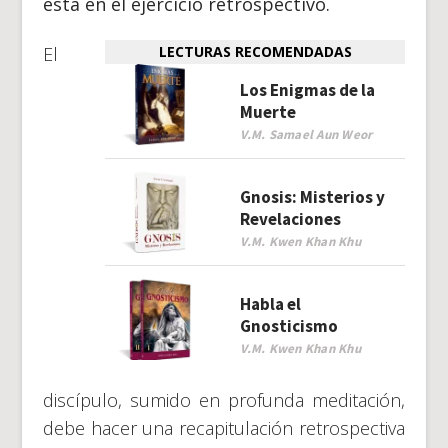
está en el ejercicio retrospectivo.
El
LECTURAS RECOMENDADAS
Los Enigmas de la
Muerte
V.M. Samael Aun Weor
Gnosis: Misterios y
Revelaciones
V.M. Kwen Khan Khu
Habla el
Gnosticismo
V.M. Kwen Khan Khu
discípulo, sumido en profunda meditación,
debe hacer una recapitulación retrospectiva