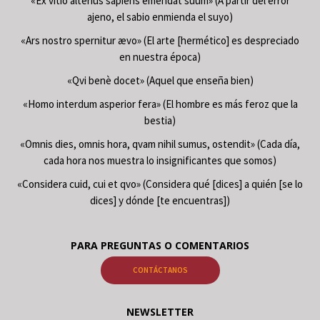
«Ex vitio alterius sapiens emendat suum» (A partir del error
ajeno, el sabio enmienda el suyo)
«Ars nostro spernitur ævo» (El arte [hermético] es despreciado
en nuestra época)
«Qvi benè docet» (Aquel que enseña bien)
«Homo interdum asperior fera» (El hombre es más feroz que la
bestia)
«Omnis dies, omnis hora, qvam nihil sumus, ostendit» (Cada día,
cada hora nos muestra lo insignificantes que somos)
«Considera cuid, cui et qvo» (Considera qué [dices] a quién [se lo
dices] y dónde [te encuentras])
PARA PREGUNTAS O COMENTARIOS
CONTÁCTANOS
NEWSLETTER