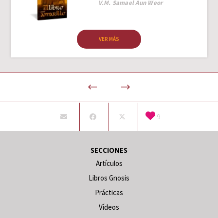
Author
V.M. Samael Aun Weor
VER MÁS
9
SECCIONES
Artículos
Libros Gnosis
Prácticas
Vídeos