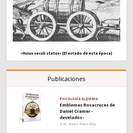
«Huius seculi status» (El estado de esta época)
Publicaciones
PSICOLOGÍA
ALQUIMIA
Emblemas Rosacruces de
Daniel Cramer -
develados-
Author
V.M. Kwen Khan Khu