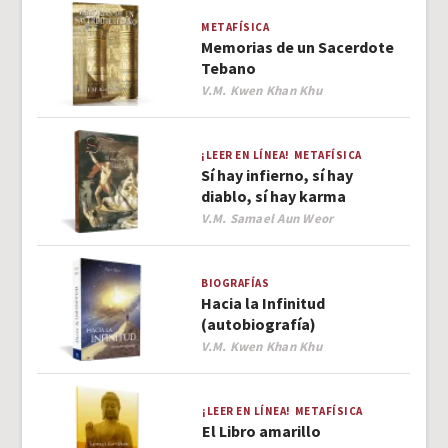
METAFÍSICA
Memorias de un Sacerdote
Tebano
Author
V.M. Kwen Khan Khu
¡LEER EN LÍNEA!
METAFÍSICA
Sí hay infierno, sí hay
diablo, sí hay karma
Author
V.M. Samael Aun Weor
BIOGRAFÍAS
Hacia la Infinitud
(autobiografía)
Author
V.M. Kwen Khan Khu
¡LEER EN LÍNEA!
METAFÍSICA
El Libro amarillo