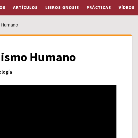
OS
ARTÍCULOS
LIBROS GNOSIS
PRÁCTICAS
VÍDEOS
o Humano
anismo Humano
ología