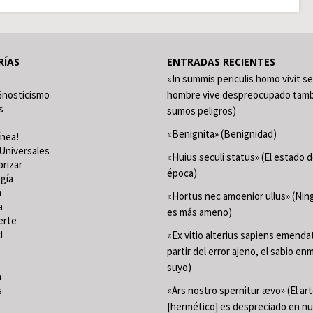
RÍAS
ENTRADAS RECIENTES
«In summis periculis homo vivit se
Gnosticismo
hombre vive despreocupado tamb
s
sumos peligros)
«Benignita» (Benignidad)
ínea!
Universales
«Huius seculi status» (El estado 
orizar
época)
gía
a
«Hortus nec amoenior ullus» (Ning
a
es más ameno)
erte
d
«Ex vitio alterius sapiens emenda
partir del error ajeno, el sabio en
suyo)
a
s
«Ars nostro spernitur ævo» (El ar
[hermético] es despreciado en n