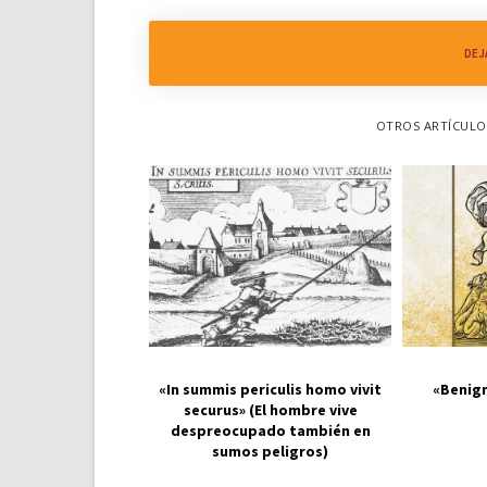
DEJ
OTROS ARTÍCULOS
«In summis periculis homo vivit
«Benign
securus» (El hombre vive
despreocupado también en
sumos peligros)