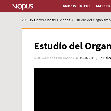
GNOSIS: INICIO
MAESTR
VOPUS Libros Gnosis
>
Videos
>
Estudio del Organism
Estudio del Org
V.M. Samael Aun Weor
2019-07-16
En
Psic