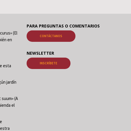
PARA PREGUNTAS O COMENTARIOS
curus» (El
CONTÁCTANOS
ién en
NEWSLETTER
INSCRÍBETE
de esta
ún jardín
t suum» (A
mienda el
te
uestra