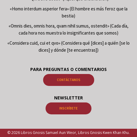
«Homo interdum asperior fera» (El hombre es más feroz que la
bestia)
«Omnis dies, omnis hora, qvam nihil sumus, ostendit» (Cada día,
cada hora nos muestra lo insignificantes que somos)
«Considera cuid, cui et qvo» (Considera qué [dices] a quién [se lo
dices] y dónde [te encuentras])
PARA PREGUNTAS O COMENTARIOS
CONTÁCTANOS
NEWSLETTER
INSCRÍBETE
© 2026 Libros Gnosis Samael Aun Weor, Libros Gnosis Kwen Khan Khu.