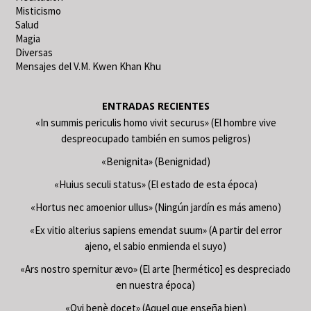
Misticismo
Salud
Magia
Diversas
Mensajes del V.M. Kwen Khan Khu
ENTRADAS RECIENTES
«In summis periculis homo vivit securus» (El hombre vive
despreocupado también en sumos peligros)
«Benignita» (Benignidad)
«Huius seculi status» (El estado de esta época)
«Hortus nec amoenior ullus» (Ningún jardín es más ameno)
«Ex vitio alterius sapiens emendat suum» (A partir del error
ajeno, el sabio enmienda el suyo)
«Ars nostro spernitur ævo» (El arte [hermético] es despreciado
en nuestra época)
«Qvi benè docet» (Aquel que enseña bien)