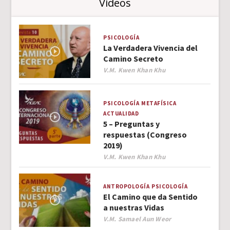
Videos
PSICOLOGÍA
La Verdadera Vivencia del
Camino Secreto
Author
V.M. Kwen Khan Khu
PSICOLOGÍA
METAFÍSICA
ACTUALIDAD
5 – Preguntas y
respuestas (Congreso
2019)
Author
V.M. Kwen Khan Khu
ANTROPOLOGÍA
PSICOLOGÍA
El Camino que da Sentido
a nuestras Vidas
Author
V.M. Samael Aun Weor