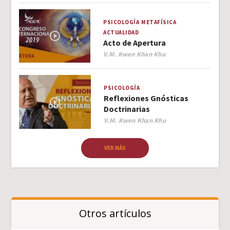
PSICOLOGÍA
METAFÍSICA
ACTUALIDAD
Acto de Apertura
Author
V.M. Kwen Khan Khu
PSICOLOGÍA
Reflexiones Gnósticas
Doctrinarias
Author
V.M. Kwen Khan Khu
VER MÁS
Otros artículos