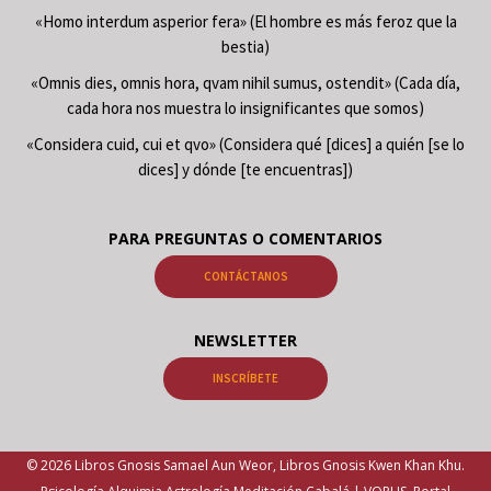
«Homo interdum asperior fera» (El hombre es más feroz que la
bestia)
«Omnis dies, omnis hora, qvam nihil sumus, ostendit» (Cada día,
cada hora nos muestra lo insignificantes que somos)
«Considera cuid, cui et qvo» (Considera qué [dices] a quién [se lo
dices] y dónde [te encuentras])
PARA PREGUNTAS O COMENTARIOS
CONTÁCTANOS
NEWSLETTER
INSCRÍBETE
© 2026 Libros Gnosis Samael Aun Weor, Libros Gnosis Kwen Khan Khu.