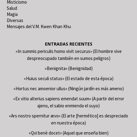
Misticismo
Salud
Magia
Diversas
Mensajes del V.M. Kwen Khan Khu
ENTRADAS RECIENTES
«In summis periculis homo vivit securus» (El hombre vive
despreocupado también en sumos peligros)
«Benignita» (Benignidad)
«Huius seculi status» (El estado de esta época)
«Hortus nec amoenior ullus» (Ningún jardín es más ameno)
«Ex vitio alterius sapiens emendat suum» (A partir del error
ajeno, el sabio enmienda el suyo)
«Ars nostro spernitur ævo» (El arte [hermético] es despreciado
en nuestra época)
«Qvi benè docet» (Aquel que enseña bien)