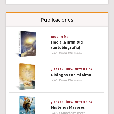
Publicaciones
BIOGRAFÍAS
Hacia la Infinitud
(autobiografía)
Author
V.M. Kwen Khan Khu
¡LEER EN LÍNEA!
METAFÍSICA
Diálogos con mi Alma
Author
V.M. Kwen Khan Khu
¡LEER EN LÍNEA!
METAFÍSICA
Misterios Mayores
Author
V.M. Samael Aun Weor