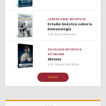
¡LEER EN LÍNEA!
METAFÍSICA
Estudio Gnóstico sobre la
Demonología
Author
V.M. Kwen Khan Khu
PSICOLOGÍA
METAFÍSICA
ACTUALIDAD
Abraxas
Author
V.M. Samael Aun Weor
VER MÁS