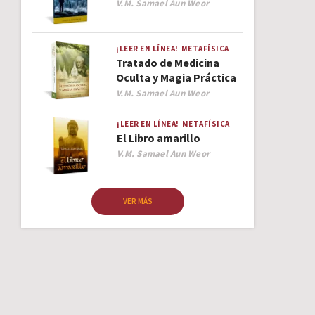
Author
V.M. Samael Aun Weor
¡LEER EN LÍNEA!
METAFÍSICA
Tratado de Medicina
Oculta y Magia Práctica
Author
V.M. Samael Aun Weor
¡LEER EN LÍNEA!
METAFÍSICA
El Libro amarillo
Author
V.M. Samael Aun Weor
VER MÁS