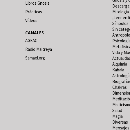
Gnosis y 
Libros Gnosis
Descarga
Prácticas
Mitología
¡Leer en l
Vídeos
Símbolos 
Sin categ
CANALES
Antropolo
AGEAC
Psicologí
Metafísic
Radio Maitreya
Vida y Mu
Samael.org
Actualida
Alquimia
Kábala
Astrologí
Biografía
Chakras
Dimensio
Meditaci
Misticism
Salud
Magia
Diversas
Mensajes 