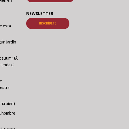
ién en
NEWSLETTER
INSCRÍBETE
de esta
ún jardín
t suum» (A
mienda el
te
uestra
ña bien)
El hombre