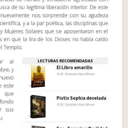
ca de su legítima liberación interior. De este
a nuevamente nos sorprende con su agudeza
entífica, y a la par poética, las disciplinas que
 y Mujeres Solares que se aposentaron en el
en que la lira de los Dioses no había caído
l Templo.
ar al
LECTURAS RECOMENDADAS
El Libro amarillo
bre, y
V.M. Samael Aun Weor
 nuevo
e este
o que
Pistis Sophia develada
 fondo
V.M. Samael Aun Weor
ar sus
u.