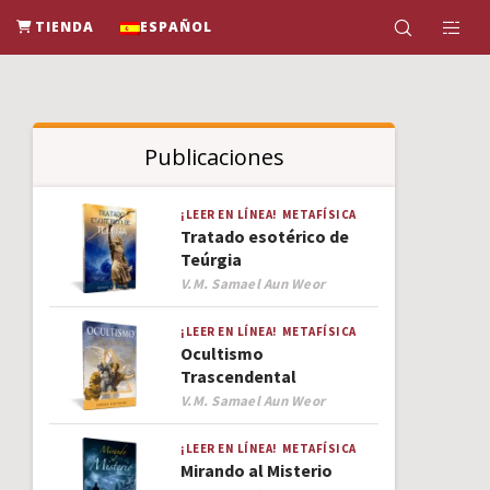
TIENDA
ESPAÑOL
Publicaciones
¡LEER EN LÍNEA!
METAFÍSICA
Tratado esotérico de
Teúrgia
Author
V.M. Samael Aun Weor
¡LEER EN LÍNEA!
METAFÍSICA
Ocultismo
Trascendental
Author
V.M. Samael Aun Weor
¡LEER EN LÍNEA!
METAFÍSICA
Mirando al Misterio