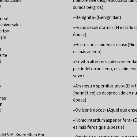
Gnosticismo
hombre vive despreocupado tamb
s
sumos peligros)
«Benignita» (Benignidad)
ínea!
Universales
«Huius seculi status» (El estado 
orizar
época)
gía
a
«Hortus nec amoenior ullus» (Ning
a
es más ameno)
erte
d
«Ex vitio alterius sapiens emenda
partir del error ajeno, el sabio en
suyo)
a
s
«Ars nostro spernitur ævo» (El ar
[hermético] es despreciado en n
nes
época)
ón
«Qvi benè docet» (Aquel que ense
o
«Homo interdum asperior fera» (
es más feroz que la bestia)
del V.M. Kwen Khan Khu