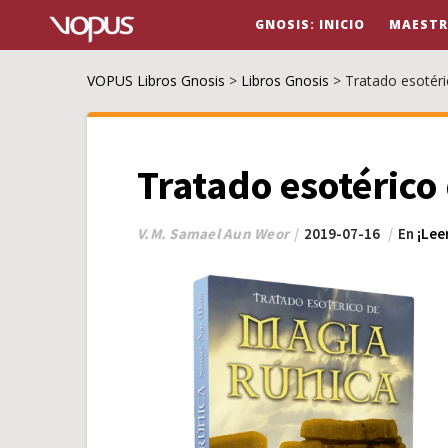
GNOSIS: INICIO
MAESTR
VOPUS Libros Gnosis
>
Libros Gnosis
>
Tratado esotér
Tratado esotérico
V.M. Samael Aun Weor
2019-07-16
En
¡Lee