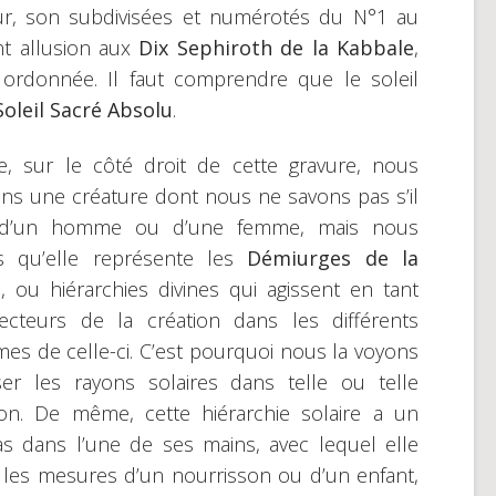
our, son subdivisées et numérotés du N°1 au
nt allusion aux
Dix Sephiroth de
la Kabbale
,
ordonnée. Il faut comprendre que le soleil
Soleil Sacré Absolu
.
e, sur le côté droit de cette gravure, nous
ns une créature dont nous ne savons pas s’il
t d’un homme ou d’une femme, mais nous
s qu’elle représente les
Démiurges de la
e
, ou hiérarchies divines qui agissent en tant
ecteurs de la création dans les différents
es de celle-ci. C’est pourquoi nous la voyons
ser les rayons solaires dans telle ou telle
ion. De même, cette hiérarchie solaire a un
s dans l’une de ses mains, avec lequel elle
les mesures d’un nourrisson ou d’un enfant,