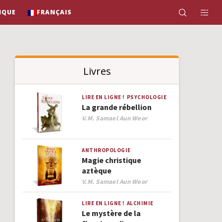
IQUE
FRANÇAIS
Livres
LIRE EN LIGNE !
PSYCHOLOGIE
La grande rébellion
Author
V.M. Samael Aun Weor
ANTHROPOLOGIE
Magie christique
aztèque
Author
V.M. Samael Aun Weor
LIRE EN LIGNE !
ALCHIMIE
Le mystère de la