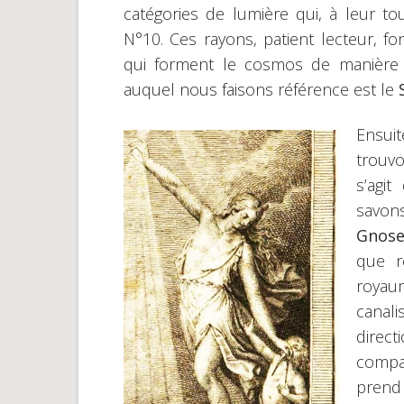
catégories de lumière qui, à leur t
N°10. Ces rayons, patient lecteur, fo
qui forment le cosmos de manière 
auquel nous faisons référence est le
Ensuit
trouvo
s’agi
savon
Gnos
que r
royaum
canali
direct
compa
prend 