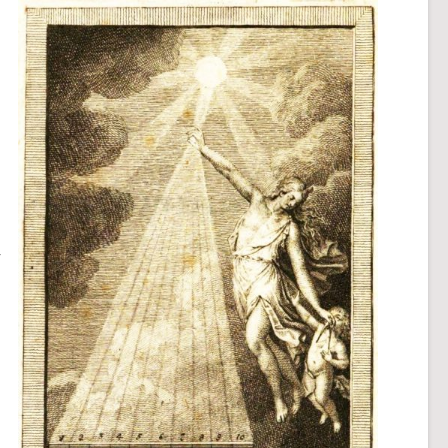
n
t
m