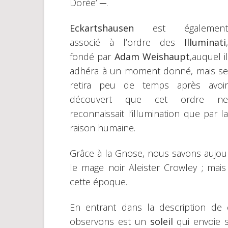
Dorée’ ─.
Eckartshausen
est également
associé à l’ordre des
Illuminati
,
fondé par
Adam Weishaupt
,auquel il
adhéra à un moment donné, mais se
retira peu de temps après avoir
découvert que cet ordre ne
reconnaissait l’illumination que par la
raison humaine.
Grâce à la Gnose, nous savons aujour
le mage noir Aleister Crowley ; mai
cette époque.
En entrant dans la description de
observons est un
soleil
qui envoie s