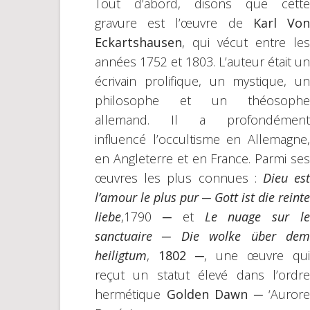
Tout d’abord, disons que cette
gravure est l’œuvre de
Karl Vo
Eckartshausen
, qui vécut entre les
années 1752 et 1803. L’auteur était un
écrivain prolifique, un mystique, un
philosophe et un théosophe
allemand. Il a profondément
influencé l’occultisme en Allemagne,
en Angleterre et en France. Parmi ses
œuvres les plus connues :
Dieu es
l’amour le plus pur
─
Gott ist die reinte
liebe
,1790 ─ et
Le nuage sur le
sanctuaire
─
Die wolke über de
heiligtum
,
1802
─, une œuvre qui
reçut un statut élevé dans l’ordre
hermétique
Golden Dawn
─ ‘Aurore