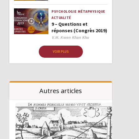
PSYCHOLOGIE
MÉTAPHYSIQUE
ACTUALITÉ
9 – Questions et
réponses (Congrès 2019)
Author
V.M. Kwen Khan Khu
VOIR PLUS
Autres articles