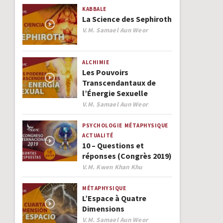
KABBALE
La Science des Sephiroth
Author
V.M. Samael Aun Weor
ALCHIMIE
Les Pouvoirs
Transcendantaux de
l’Énergie Sexuelle
Author
V.M. Samael Aun Weor
PSYCHOLOGIE
MÉTAPHYSIQUE
ACTUALITÉ
10 – Questions et
réponses (Congrès 2019)
Author
V.M. Kwen Khan Khu
MÉTAPHYSIQUE
L’Espace à Quatre
Dimensions
Author
V.M. Samael Aun Weor