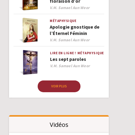
floraison d’or
Author
V.M. Samael Aun Weor
MÉTAPHYSIQUE
Apologie gnostique de
l’Éternel Féminin
Author
V.M. Samael Aun Weor
LIRE EN LIGNE !
MÉTAPHYSIQUE
Les sept paroles
Author
V.M. Samael Aun Weor
VOIR PLUS
Vidéos