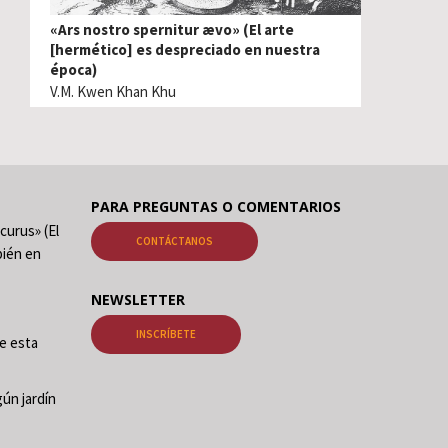
«Ars nostro spernitur ævo» (El arte
[hermético] es despreciado en nuestra
época)
V.M. Kwen Khan Khu
PARA PREGUNTAS O COMENTARIOS
curus» (El
CONTÁCTANOS
ién en
NEWSLETTER
INSCRÍBETE
de esta
ún jardín