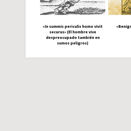
«In summis periculis homo vivit
«Benign
securus» (El hombre vive
despreocupado también en
sumos peligros)