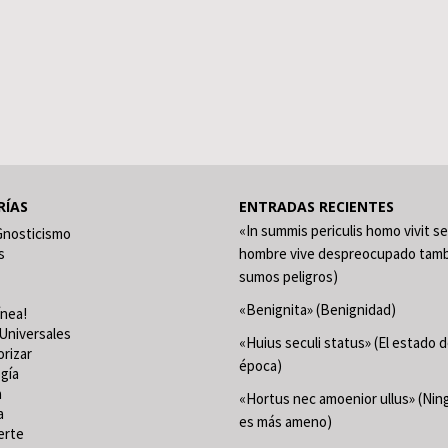
RÍAS
ENTRADAS RECIENTES
«In summis periculis homo vivit se
Gnosticismo
s
hombre vive despreocupado tamb
sumos peligros)
«Benignita» (Benignidad)
ínea!
Universales
«Huius seculi status» (El estado 
orizar
época)
gía
a
«Hortus nec amoenior ullus» (Ning
a
es más ameno)
erte