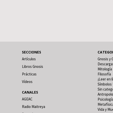
SECCIONES
CATEGO
Artículos
Gnosis y 
Descarga
Libros Gnosis
Mitología
Prácticas
Filosofía
¡Leer en l
Vídeos
Símbolos 
Sin categ
CANALES
Antropolo
AGEAC
Psicologí
Metafísic
Radio Maitreya
Vida y Mu