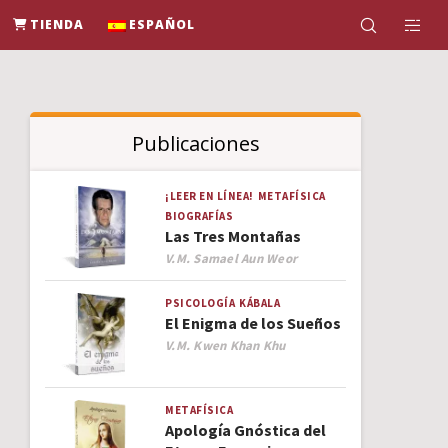
TIENDA
ESPAÑOL
Publicaciones
¡LEER EN LÍNEA!
METAFÍSICA
BIOGRAFÍAS
Las Tres Montañas
Author
V.M. Samael Aun Weor
PSICOLOGÍA
KÁBALA
El Enigma de los Sueños
Author
V.M. Kwen Khan Khu
METAFÍSICA
Apología Gnóstica del