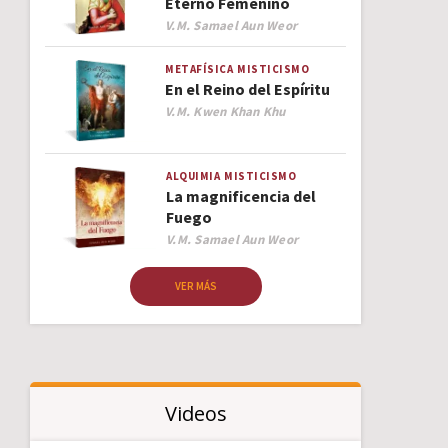
Eterno Femenino
Author
V.M. Samael Aun Weor
METAFÍSICA
MISTICISMO
En el Reino del Espíritu
Author
V.M. Kwen Khan Khu
ALQUIMIA
MISTICISMO
La magnificencia del
Fuego
Author
V.M. Samael Aun Weor
VER MÁS
Videos