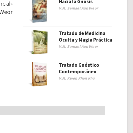
Hacia la Gnosis
rcial»
V.M. Samael Aun Weor
 Weor
Tratado de Medicina
Oculta y Magia Práctica
V.M. Samael Aun Weor
Tratado Gnóstico
Contemporáneo
V.M. Kwen Khan Khu