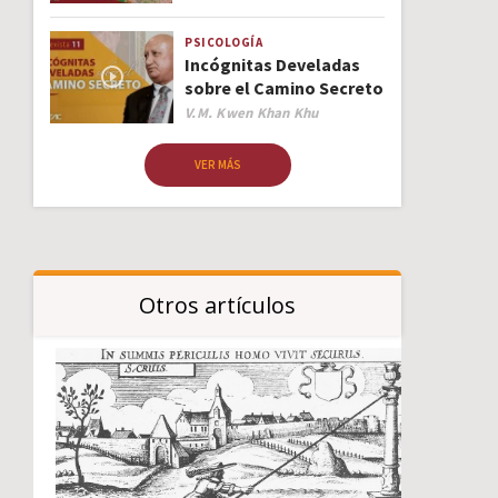
PSICOLOGÍA
Incógnitas Develadas
sobre el Camino Secreto
Author
V.M. Kwen Khan Khu
VER MÁS
Otros artículos