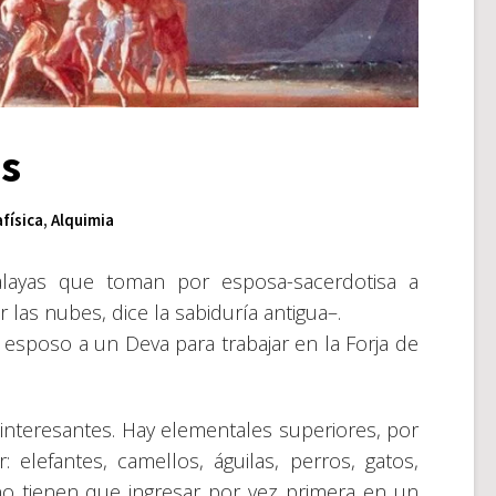
s
física
,
Alquimia
alayas que toman por esposa-sacerdotisa a
las nubes, dice la sabiduría antigua–.
sposo a un Deva para trabajar en la Forja de
nteresantes. Hay elementales superiores, por
 elefantes, camellos, águilas, perros, gatos,
no tienen que ingresar por vez primera en un