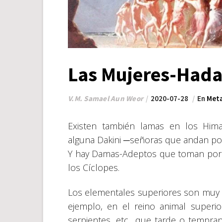
Las Mujeres-Hada
V.M. Samael Aun Weor
2020-07-28
En
Meta
Existen también lamas en los Him
alguna Dakini ─señoras que andan por 
Y hay Damas-Adeptos que toman por e
los Cíclopes.
Los elementales superiores son muy i
ejemplo, en el reino animal superior:
serpientes, etc., que tarde o tempra