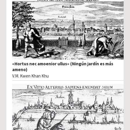
«Hortus nec amoenior ullus» (Ningún jardín es más
ameno)
V.M. Kwen Khan Khu