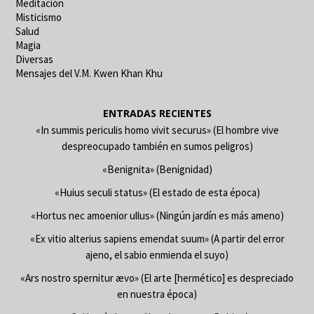
Meditación
Misticismo
Salud
Magia
Diversas
Mensajes del V.M. Kwen Khan Khu
ENTRADAS RECIENTES
«In summis periculis homo vivit securus» (El hombre vive
despreocupado también en sumos peligros)
«Benignita» (Benignidad)
«Huius seculi status» (El estado de esta época)
«Hortus nec amoenior ullus» (Ningún jardín es más ameno)
«Ex vitio alterius sapiens emendat suum» (A partir del error
ajeno, el sabio enmienda el suyo)
«Ars nostro spernitur ævo» (El arte [hermético] es despreciado
en nuestra época)