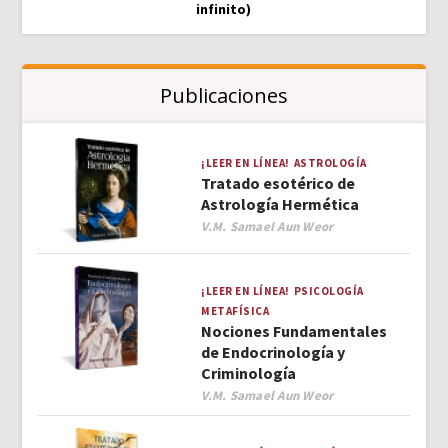
infinito)
Publicaciones
¡LEER EN LÍNEA!
ASTROLOGÍA
Tratado esotérico de
Astrología Hermética
Author
V.M. Samael Aun Weor
¡LEER EN LÍNEA!
PSICOLOGÍA
METAFÍSICA
Nociones Fundamentales
de Endocrinología y
Criminología
Author
V.M. Samael Aun Weor