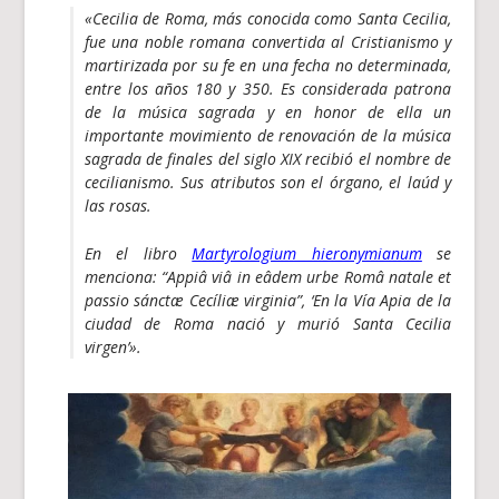
«Cecilia de Roma, más conocida como Santa Cecilia,
fue una noble romana convertida al Cristianismo y
martirizada por su fe en una fecha no determinada,
entre los años 180 y 350. Es considerada patrona
de la música sagrada y en honor de ella un
importante movimiento de renovación de la música
sagrada de finales del siglo XIX recibió el nombre de
cecilianismo
. Sus atributos son el órgano, el laúd y
las rosas.
En el libro
Martyrologium hieronymianum
se
menciona:
“Appiâ viâ in eâdem urbe Româ natale et
passio sánctæ Cecíliæ virginia”
, ‘En la Vía Apia de la
ciudad de Roma nació y murió Santa Cecilia
virgen’»
.