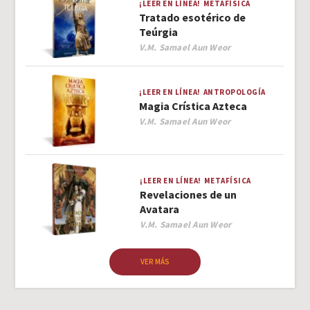
¡LEER EN LÍNEA!
METAFÍSICA
Tratado esotérico de
Teúrgia
Author
V.M. Samael Aun Weor
¡LEER EN LÍNEA!
ANTROPOLOGÍA
Magia Crística Azteca
Author
V.M. Samael Aun Weor
¡LEER EN LÍNEA!
METAFÍSICA
Revelaciones de un
Avatara
Author
V.M. Samael Aun Weor
VER MÁS