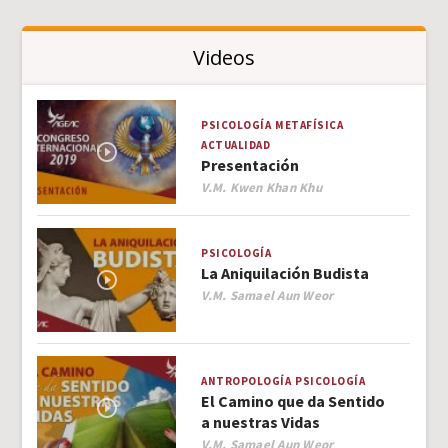
Videos
PSICOLOGÍA
METAFÍSICA
ACTUALIDAD
Presentación
Author
V.M. Kwen Khan Khu
PSICOLOGÍA
La Aniquilación Budista
Author
V.M. Samael Aun Weor
ANTROPOLOGÍA
PSICOLOGÍA
El Camino que da Sentido
a nuestras Vidas
Author
V.M. Samael Aun Weor