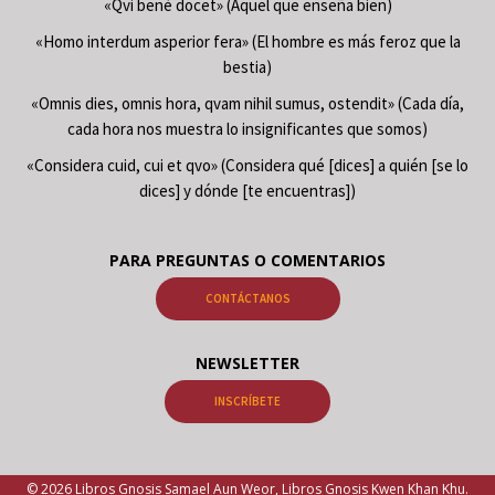
«Qvi benè docet» (Aquel que enseña bien)
«Homo interdum asperior fera» (El hombre es más feroz que la
bestia)
«Omnis dies, omnis hora, qvam nihil sumus, ostendit» (Cada día,
cada hora nos muestra lo insignificantes que somos)
«Considera cuid, cui et qvo» (Considera qué [dices] a quién [se lo
dices] y dónde [te encuentras])
PARA PREGUNTAS O COMENTARIOS
CONTÁCTANOS
NEWSLETTER
INSCRÍBETE
© 2026 Libros Gnosis Samael Aun Weor, Libros Gnosis Kwen Khan Khu.